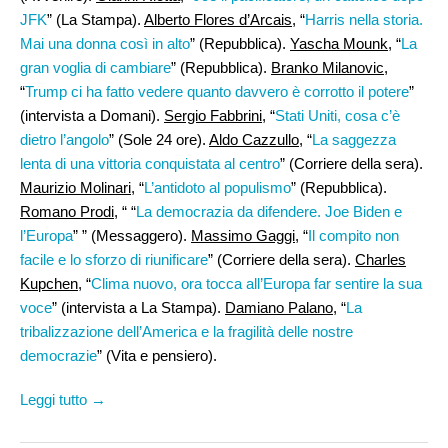
JFK
” (La Stampa).
Alberto Flores d’Arcais,
“
Harris nella storia.
Mai una donna così in alto
” (Repubblica).
Yascha Mounk
, “
La
gran voglia di cambiare
” (Repubblica).
Branko Milanovic
,
“
Trump ci ha fatto vedere quanto davvero è corrotto il potere
”
(intervista a Domani).
Sergio Fabbrini,
“
Stati Uniti, cosa c’è
dietro l’angolo
” (Sole 24 ore).
Aldo Cazzullo,
“
La saggezza
lenta di una vittoria conquistata al centro
” (Corriere della sera).
Maurizio Molinari,
“
L’antidoto al populismo
” (Repubblica).
Romano Prodi
, “ “
La democrazia da difendere. Joe Biden e
l’Europa
” ” (Messaggero).
Massimo Gaggi
, “
Il compito non
facile e lo sforzo di riunificare
” (Corriere della sera).
Charles
Kupchen
, “
Clima nuovo, ora tocca all’Europa far sentire la sua
voce
” (intervista a La Stampa).
Damiano Palano,
“
La
tribalizzazione dell’America e la fragilità delle nostre
democrazie
” (Vita e pensiero).
Leggi tutto →