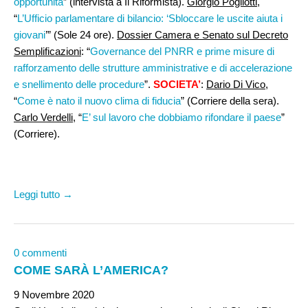
opportunità
” (intervista a Il Riformista).
Giorgio Pogliotti
,
“
L’Ufficio parlamentare di bilancio: ‘Sbloccare le uscite aiuta i
giovani
’” (Sole 24 ore).
Dossier Camera e Senato sul Decreto
Semplificazioni
: “
Governance del PNRR e prime misure di
rafforzamento delle strutture amministrative e di accelerazione
e snellimento delle procedure
”.
SOCIETA’
:
Dario Di Vico,
“
Come è nato il nuovo clima di fiducia
” (Corriere della sera).
Carlo Verdelli
, “
E’ sul lavoro che dobbiamo rifondare il paese
”
(Corriere).
Leggi tutto →
0 commenti
COME SARÀ L’AMERICA?
9 Novembre 2020