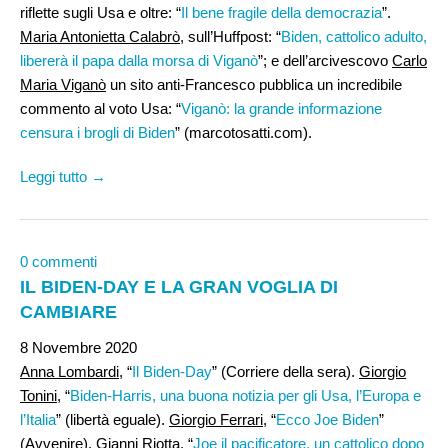
riflette sugli Usa e oltre: “
Il bene fragile della democrazia
”.
Maria Antonietta Calabrò
, sull’Huffpost: “
Biden, cattolico adulto,
libererà il papa dalla morsa di Viganò
”; e dell’arcivescovo
Carlo
Maria Viganò
un sito anti-Francesco pubblica un incredibile
commento al voto Usa: “
Viganò: la grande informazione
censura i brogli di Biden
” (marcotosatti.com).
Leggi tutto →
0 commenti
IL BIDEN-DAY E LA GRAN VOGLIA DI
CAMBIARE
8 Novembre 2020
Anna Lombardi,
“
Il Biden-Day
” (Corriere della sera).
Giorgio
Tonini
, “
Biden-Harris, una buona notizia per gli Usa, l’Europa e
l’Italia
” (libertà eguale).
Giorgio Ferrari
, “
Ecco Joe Biden
”
(Avvenire).
Gianni Riotta
, “
Joe il pacificatore, un cattolico dopo