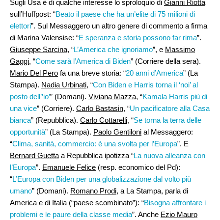
Sugli Usa è di qualche interesse lo sproloquio di
Gianni Riotta
sull’Huffpost: “
Beato il paese che ha un’elite di 75 milioni di
elettori
”. Sul Messaggero un altro genere di commento a firma
di
Marina Valensise
: “
E speranza e storia possono far rima
”.
Giuseppe Sarcina
, “
L’America che ignoriamo
”, e
Massimo
Gaggi
, “
Come sarà l’America di Biden
” (Corriere della sera).
Mario Del Pero
fa una breve storia: “
20 anni d’America
” (La
Stampa).
Nadia Urbinati
, “
Con Biden e Harris torna il ‘noi’ al
posto dell’’io’
” (Domani).
Viviana Mazza
, “
Kamala Harris più di
una vice
” (Corriere).
Carlo Bastasin
, “
Un pacificatore alla Casa
bianca
” (Repubblica).
Carlo Cottarelli
, “
Se torna la terra delle
opportunità
” (La Stampa).
Paolo Gentiloni
al Messaggero:
“
Clima, sanità, commercio: è una svolta per l’Europa
”. E
Bernard Guetta
a Repubblica ipotizza “
La nuova alleanza con
l’Europa
”.
Emanuele Felice
(resp. economico del Pd):
“
L’Europa con Biden per una globalizzazione dal volto più
umano
” (Domani).
Romano Prodi
, a La Stampa, parla di
America e di Italia (“paese scombinato”): “
Bisogna affrontare i
problemi e le paure della classe media
”. Anche
Ezio Mauro