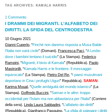
TAG ARCHIVES:
KAMALA HARRIS
1 Commento
I DRAMMI DEI MIGRANTI. L’ALFABETO DEI
DIRITTI. LA SFIDA DEL CENTRODESTRA
10 Giugno 2021
Gianni Cuperlo,
“
Finché non daremo risposta a Musa Balde
l’Italia non sarà civile
” (Domani).
Francesca Paci
, “
A Lesbo
dove i bambini tentano il suicidio
” (La Stampa).
Federico
Rampini,
“
Migranti, il bivio di Kamala
” (Repubblica).
Paolo
Mastrorilli
, “
Kamala Harris e le frontiere. Il messaggio
equivocato
” (La Stampa).
Pietro Del Re
, “
I paesi musulmani
deportano in Cina i profughi Uiguri
” Repubblica).
SAMAN
:
Karima Moual
, “
Quelle ambiguità del mondo islamico
” (La
Stampa).
Goffredo Buccini,
“
Saman e le altre: troppo
occidentali per l’Islam ma non abbastanza per l’Italia
” (Corriere
della sera).
Linda Laura Sabbadini,
“
L’alfabeto dei diritti
”
(Repubblica).
Gianfranco Pasquino
, “
La sfida di spiegare i diritti