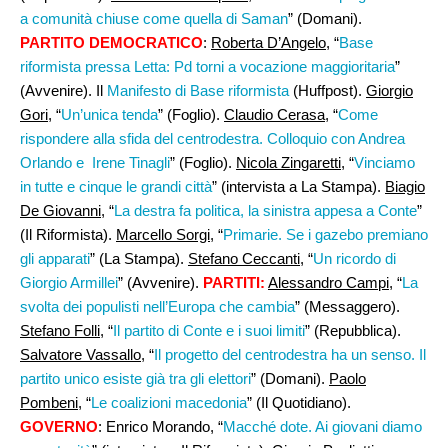
a comunità chiuse come quella di Saman
” (Domani).
PARTITO DEMOCRATICO
:
Roberta D’Angelo
, “
Base
riformista pressa Letta: Pd torni a vocazione maggioritaria
”
(Avvenire). Il
Manifesto di Base riformista
(Huffpost).
Giorgio
Gori,
“
Un’unica tenda
” (Foglio).
Claudio Cerasa
, “
Come
rispondere alla sfida del centrodestra. Colloquio con Andrea
Orlando e Irene Tinagli
” (Foglio).
Nicola Zingaretti,
“
Vinciamo
in tutte e cinque le grandi città
” (intervista a La Stampa).
Biagio
De Giovanni
, “
La destra fa politica, la sinistra appesa a Conte
”
(Il Riformista).
Marcello Sorgi
, “
Primarie. Se i gazebo premiano
gli apparati
” (La Stampa).
Stefano Ceccanti
, “
Un ricordo di
Giorgio Armillei
” (Avvenire).
PARTITI:
Alessandro Campi,
“
La
svolta dei populisti nell’Europa che cambia
” (Messaggero).
Stefano Folli
, “
Il partito di Conte e i suoi limiti
” (Repubblica).
Salvatore Vassallo
, “
Il progetto del centrodestra ha un senso. Il
partito unico esiste già tra gli elettori
” (Domani).
Paolo
Pombeni
, “
Le coalizioni macedonia
” (Il Quotidiano).
GOVERNO
: Enrico Morando, “
Macché dote. Ai giovani diamo