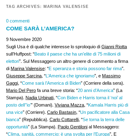
TAG ARCHIVES:
MARINA VALENSISE
0 commenti
COME SARÀ L’AMERICA?
9 Novembre 2020
Sugli Usa è di qualche interesse lo sproloquio di
Gianni Riotta
sull’Huffpost: “
Beato il paese che ha un’elite di 75 milioni di
elettori
”. Sul Messaggero un altro genere di commento a firma
di
Marina Valensise
: “
E speranza e storia possono far rima
”.
Giuseppe Sarcina
, “
L’America che ignoriamo
”, e
Massimo
Gaggi
, “
Come sarà l’America di Biden
” (Corriere della sera).
Mario Del Pero
fa una breve storia: “
20 anni d’America
” (La
Stampa).
Nadia Urbinati
, “
Con Biden e Harris torna il ‘noi’ al
posto dell’’io’
” (Domani).
Viviana Mazza
, “
Kamala Harris più di
una vice
” (Corriere).
Carlo Bastasin
, “
Un pacificatore alla Casa
bianca
” (Repubblica).
Carlo Cottarelli
, “
Se torna la terra delle
opportunità
” (La Stampa).
Paolo Gentiloni
al Messaggero:
“
Clima, sanità, commercio: è una svolta per l’Europa
”. E