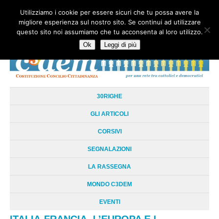
Utilizziamo i cookie per essere sicuri che tu possa avere la
HOME
CHI SIAMO
LA RETE
LE RADICI
DOCUMENTAZIONE
migliore esperienza sul nostro sito. Se continui ad utilizzare
AREE TEMATICHE
DOSSIER
FORUM
LINKS
LIBRI
NEWSLETTER
questo sito noi assumiamo che tu acconsenta al loro utilizzo.
CONTATTI
LOGIN
Ok
Leggi di più
30RIGHE
GLI ARTICOLI
CORSIVI
SEGNALAZIONI
LA RASSEGNA
MONDO C3DEM
EVENTI
ITALIA-FRANCIA. L’EUROPA E I