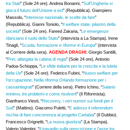
tra Stati
” (Sole 24 ore). Andrea Bonanni, “
Sull’Ungheria si
gioca il futuro dell’Unione a est
” (Repubblica). Giampiero
Massolo, “
Interesse nazionale, le scelte da fare
”
(Repubblica). Gianni Toniolo, “
Il welfare state, pilastro della
società
” (Sole 24 ore). Fareed Zakaria, “
Le emergenze
rilanciano il ruolo dello Stato
” (intervista a La Stampa). Irene
Tinagli, “
Scuola, formazione e riforme in Europa
” (intervista
al Corriere della sera).
AGENDA DRAGHI
: Giorgio Santilli,
“
Pnrr, allargata la cabina di regia
” (Sole 24 ore). Antonio
Padoa-Schioppa, “
Le sfide italiane per la crescita e la tutela
della Ue
” (Sole 24 ore). Federico Fubini, “
Nuovo welfare per
l’occupazione. Nella riforma Orlando formazione per i
cassaintegrati
” (Corriere della sera). Pietro Ichino, “
Salario
minimo, tre problemi e come risolverli
” (Il Riformista).
Gianfranco Viesti, “
Recovery, i veri numeri sui fondi per il
Sud
” (Mattino). Giacomo Puletti, “
E adesso il referendum
rischia di fare concorrenza al progetto Cartabia
” (Il Dubbio).
Francesco Grignetti, “
La nuova giustizia
” (La Stampa).
Valerio Valentini, “
Il travaglio sulla prescrizione e l’asse tra