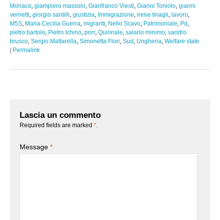
Monaco
,
giampiero massolo
,
Gianfranco Viesti
,
Gianni Toniolo
,
gianni
vernetti
,
giorgio santilli
,
giustizia
,
Immigrazione
,
irene tinagli
,
lavoro
,
M5S
,
Maria Cecilia Guerra
,
migranti
,
Nello Scavo
,
Patrimoniale
,
Pd
,
pietro bartolo
,
Pietro Ichino
,
pnrr
,
Quirinale
,
salario minimo
,
sandro
brusco
,
Sergio Mattarella
,
Simonetta Fiori
,
Sud
,
Ungheria
,
Welfare state
|
Permalink
Lascia un commento
Required fields are marked
*
.
Message
*