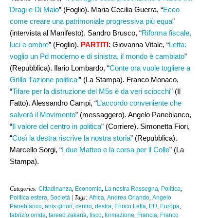
Dragi e Di Maio
” (Foglio). Maria Cecilia Guerra, “
Ecco
come creare una patrimoniale progressiva più equa
”
(intervista al Manifesto). Sandro Brusco, “
Riforma fiscale,
luci e ombre
” (Foglio).
PARTITI
: Giovanna Vitale, “
Letta:
voglio un Pd moderno e di sinistra, il mondo è cambiato
”
(Repubblica). Ilario Lombardo, “
Conte ora vuole togliere a
Grillo ‘l’azione politica’
” (La Stampa). Franco Monaco,
“
Tifare per la distruzione del M5s è da veri sciocchi
” (Il
Fatto). Alessandro Campi, “
L’accordo conveniente che
salverà il Movimento
” (messaggero). Angelo Panebianco,
“
Il valore del centro in politica
” (Corriere). Simonetta Fiori,
“
Così la destra riscrive la nostra storia
” (Repubblica).
Marcello Sorgi, “
I due Matteo e la corsa per il Colle
” (La
Stampa).
Categories:
Cittadinanza
,
Economia
,
La nostra Rassegna
,
Politica
,
Politica estera
,
Società
| Tags:
Africa
,
Andrea Orlando
,
Angelo
Panebianco
,
anis ginori
,
centro
,
destra
,
Enrico Letta
,
EU
,
Europa
,
fabrizio onida
,
fareed zakaria
,
fisco
,
formazione
,
Francia
,
Franco