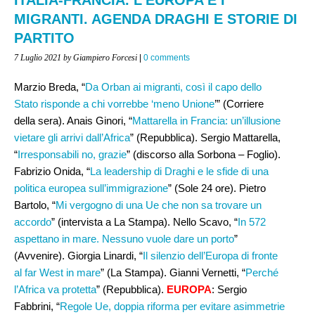
MIGRANTI. AGENDA DRAGHI E STORIE DI
PARTITO
7 Luglio 2021
by Giampiero Forcesi
|
0 comments
Marzio Breda, “
Da Orban ai migranti, così il capo dello
Stato risponde a chi vorrebbe ‘meno Unione
’” (Corriere
della sera). Anais Ginori, “
Mattarella in Francia: un’illusione
vietare gli arrivi dall’Africa
” (Repubblica). Sergio Mattarella,
“
Irresponsabili no, grazie
” (discorso alla Sorbona – Foglio).
Fabrizio Onida, “
La leadership di Draghi e le sfide di una
politica europea sull’immigrazione
” (Sole 24 ore). Pietro
Bartolo, “
Mi vergogno di una Ue che non sa trovare un
accordo
” (intervista a La Stampa). Nello Scavo, “
In 572
aspettano in mare. Nessuno vuole dare un porto
”
(Avvenire). Giorgia Linardi, “
Il silenzio dell’Europa di fronte
al far West in mare
” (La Stampa). Gianni Vernetti, “
Perché
l’Africa va protetta
” (Repubblica).
EUROPA
: Sergio
Fabbrini, “
Regole Ue, doppia riforma per evitare asimmetrie