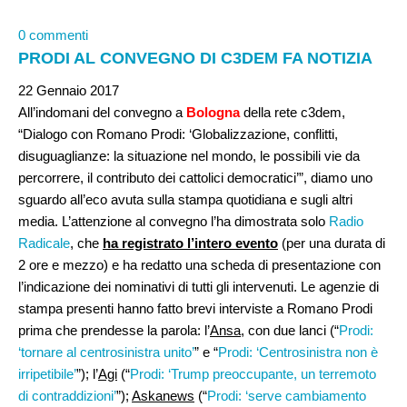
0 commenti
PRODI AL CONVEGNO DI C3DEM FA NOTIZIA
22 Gennaio 2017
All’indomani del convegno a
Bologna
della rete c3dem,
“Dialogo con Romano Prodi: ‘Globalizzazione, conflitti,
disuguaglianze: la situazione nel mondo, le possibili vie da
percorrere, il contributo dei cattolici democratici’”, diamo uno
sguardo all’eco avuta sulla stampa quotidiana e sugli altri
media. L’attenzione al convegno l’ha dimostrata solo
Radio
Radicale
, che
ha registrato l’intero evento
(per una durata di
2 ore e mezzo) e ha redatto una scheda di presentazione con
l’indicazione dei nominativi di tutti gli intervenuti. Le agenzie di
stampa presenti hanno fatto brevi interviste a Romano Prodi
prima che prendesse la parola: l’
Ansa
, con due lanci (“
Prodi:
‘tornare al centrosinistra unito’
” e “
Prodi: ‘Centrosinistra non è
irripetibile’
”); l’
Agi
(“
Prodi: ‘Trump preoccupante, un terremoto
di contraddizioni’
”);
Askanews
(“
Prodi: ‘serve cambiamento