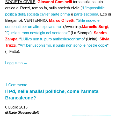
SOCIETÀ CIVILE
.
Giovanni Cominelli
torna sulla battuta
critica di Renzi, tempo fa, sulla società civile (“
L’impossibile
politica della società civile” parte prima
e
parte seconda
, Eco di
Bergamo).
VENTENNIO.
Marco Olivetti
, “
Stile nuovo e
contenuti per un altro bipolarismo
” (Avvenire).
Marcello Sorgi
,
“
Quella strana nostalgia del ventennio
” (La Stampa).
Sandra
Zampa
, “
L’Ulivo non fu puro antiberlusconismo
” (Unità).
Silvia
Truzzi
, “
Antiberlusconismo, il punto non sono le nostre copie
”
(Il Fatto).
Leggi tutto →
1 Commento
Il Pd, nelle analisi politiche, come l’armata
Brancaleone?
6 Luglio 2015
di Mario Giuseppe Molli