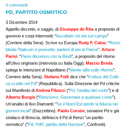
0 commenti
PD, PARTITO OSMOTICO
3 Dicembre 2014
Appello discreto, e saggio, di
Giuseppe de Rita
a proposito di
governo e corpi intermedi: “
Ascoltate chi sta sul campo
”
(Corriere della Sera). Scrive su Europa
Rudy F. Calvo
: “
Renzi
blinda l’Italicum e promette: parlerò di più al Paese
”.
Arturo
Parisi
: “
Pieno dissenso con la Bindi
”, a proposito del ritorno
all’Ulivo originario (intervista su Italia Oggi).
Marzio Breda
spiega le intenzioni di Napolitano (“
Niente alibi sulle riforme
”,
Corriere della Sera).
Stefano Folli
dice che “
Il rebus del Colle
va sciolto nel Pd
” (Repubblica). Sulla Direzione del Pd critiche
sul Manifesto di
Andrea Fibozzi
(“
Pd, l’analisi del vuoto
”) e di
Alberto Burgio
(“
Renzismo. Governare a qualsiasi costo
”).
Un’analisi di Ilvo Diamanti: “
Se il Nord-Est perde la fiducia nei
governi locali
” (Gazzettino).
Paolo Corsini
, senatore Pd e già
sindaco di Brescia, definisce il Pd di Renzi “un partito
osmotico” (“
Pd, PdR, partito della Nazione
”, Confronti).