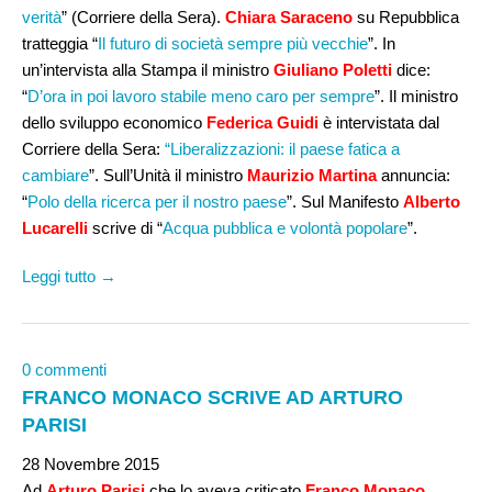
verità
” (Corriere della Sera).
Chiara Saraceno
su Repubblica
tratteggia “
Il futuro di società sempre più vecchie
”. In
un’intervista alla Stampa il ministro
Giuliano Poletti
dice:
“
D’ora in poi lavoro stabile meno caro per sempre
”. Il ministro
dello sviluppo economico
Federica Guidi
è intervistata dal
Corriere della Sera:
“Liberalizzazioni: il paese fatica a
cambiare
”. Sull’Unità il ministro
Maurizio Martina
annuncia:
“
Polo della ricerca per il nostro paese
”. Sul Manifesto
Alberto
Lucarelli
scrive di “
Acqua pubblica e volontà popolare
”.
Leggi tutto →
0 commenti
FRANCO MONACO SCRIVE AD ARTURO
PARISI
28 Novembre 2015
Ad
Arturo Parisi
che lo aveva criticato
Franco Monaco