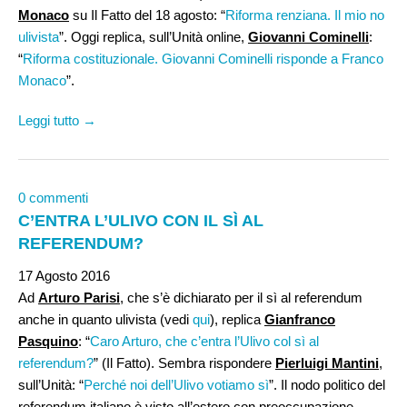
Monaco
su Il Fatto del 18 agosto: “
Riforma renziana. Il mio no
ulivista
”. Oggi replica, sull’Unità online,
Giovanni Cominelli
:
“
Riforma costituzionale. Giovanni Cominelli risponde a Franco
Monaco
”.
Leggi tutto →
0 commenti
C’ENTRA L’ULIVO CON IL SÌ AL
REFERENDUM?
17 Agosto 2016
Ad
Arturo Parisi
, che s’è dichiarato per il sì al referendum
anche in quanto ulivista (vedi
qui
), replica
Gianfranco
Pasquino
: “
Caro Arturo, che c’entra l’Ulivo col sì al
referendum?
” (Il Fatto). Sembra rispondere
Pierluigi Mantini
,
sull’Unità: “
Perché noi dell’Ulivo votiamo sì
”. Il nodo politico del
referendum italiano è visto all’estero con preoccupazione