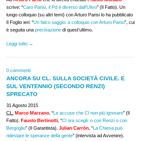
scrive: “
Caro Parisi, il Pd è diverso dall’Ulivo
” (Il Fatto). Un
lungo colloquio (su altri temi) con Arturo Parisi lo ha pubblicato
Il Foglio ieri: “
Un falco saggio: a colloquio con Arturo Parisi
”, cui
è seguita una
precisazione
di quest’ultimo.
Leggi tutto →
0 commenti
ANCORA SU CL. SULLA SOCIETÀ CIVILE. E
SUL VENTENNIO (SECONDO RENZI)
SPRECATO
31 Agosto 2015
CL.
Marco Marzano
, “
Le accuse che Cl non più ignorare
” (Il
Fatto).
Fausto Bertinotti
, “
Cl ora scegli: o con Renzi o con
Bergoglio
” (Il Garantista).
Julian Carròn
, “
La Chiesa può
ridestare le speranze della gente
” (intervista ad Avvenire).