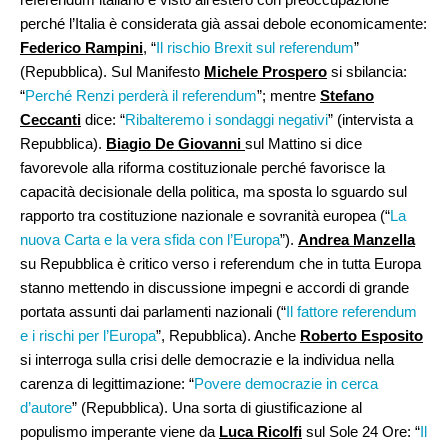
perché l’Italia è considerata già assai debole economicamente:
Federico Rampini
, “
Il rischio Brexit sul referendum
”
(Repubblica). Sul Manifesto
Michele Prospero
si sbilancia:
“
Perché Renzi perderà il referendum
”; mentre
Stefano
Ceccanti
dice: “
Ribalteremo i sondaggi negativi
” (intervista a
Repubblica).
Biagio De Giovanni
sul Mattino si dice
favorevole alla riforma costituzionale perché favorisce la
capacità decisionale della politica, ma sposta lo sguardo sul
rapporto tra costituzione nazionale e sovranità europea (“
La
nuova Carta e la vera sfida con l’Europa
”).
Andrea Manzella
su Repubblica è critico verso i referendum che in tutta Europa
stanno mettendo in discussione impegni e accordi di grande
portata assunti dai parlamenti nazionali (“
Il fattore referendum
e i rischi per l’Europa
”, Repubblica). Anche
Roberto Esposito
si interroga sulla crisi delle democrazie e la individua nella
carenza di legittimazione: “
Povere democrazie in cerca
d’autore
” (Repubblica). Una sorta di giustificazione al
populismo imperante viene da
Luca Ricolfi
sul Sole 24 Ore: “
Il