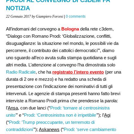
NOTIZIA
22 Gennaio 2017
by Giampiero Forcesi
|
0 comments
All’indomani del convegno a
Bologna
della rete c3dem,
“Dialogo con Romano Prodi: ‘Globalizzazione, conflitti,
disuguaglianze: la situazione nel mondo, le possibili vie da
percorrere, il contributo dei cattolici democratici’”, diamo
uno sguardo all’eco avuta sulla stampa quotidiana e sugli
altri media. L’attenzione al convegno l’ha dimostrata solo
Radio Radicale
, che ha
registrato l’intero evento
(per una
durata di 2 ore e mezzo) e ha redatto una scheda di
presentazione con l’indicazione dei nominativi di tutti gli
intervenuti. Le agenzie di stampa presenti hanno fatto brevi
interviste a Romano Prodi prima che prendesse la parola:
l’
Ansa
, con due lanci (“
Prodi: ‘tornare al centrosinistra
unito’
” e “
Prodi: ‘Centrosinistra non è irripetibile’
”); l’
Agi
(“
Prodi: ‘Trump preoccupante, un terremoto di
contraddizioni’
”);
Askanews
(“
Prodi: ‘serve cambiamento