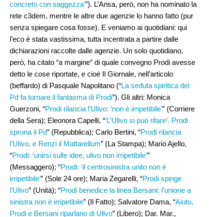
concreto con saggezza’
”). L’Ansa, però, non ha nominato la
rete c3dem, mentre le altre due agenzie lo hanno fatto (pur
senza spiegare cosa fosse). E veniamo ai quotidiani: qui
l’eco è stata vastissima, tutta incentrata a partire dalle
dichiarazioni raccolte dalle agenzie. Un solo quotidiano,
però, ha citato “a margine” di quale convegno Prodi avesse
detto le cose riportate, e cioé Il Giornale, nell’articolo
(beffardo) di Pasquale Napolitano (“
La seduta spiritica del
Pd fa tornare il fantasma di Prodi
”). Gli altri: Monica
Guerzoni, “
Prodi rilancia l’Ulivo: ‘non è irripetibile’
” (Corriere
della Sera); Eleonora Capelli, “
’L’Ulivo si può rifare’. Prodi
sprona il Pd
” (Repubblica); Carlo Bertini, “
Prodi rilancia
l’Ulivo, e Renzi il Mattarellum
” (La Stampa); Mario Ajello,
“
Prodi: ‘unirsi sulle idee, ulivo non irripetibile’
”
(Messaggero); “
Prodi: ‘il centrosinistra unito non è
irripetibile’
” (Sole 24 ore); Maria Zegarelli, “
Prodi spinge
l’Ulivo
” (Unità); “
Prodi benedice la linea Bersani: l’unione a
sinistra non è irripetibile
” (Il Fatto); Salvatore Dama, “
Aiuto,
Prodi e Bersani riparlano di Ulivo
” (Libero); Dar. Mar.,