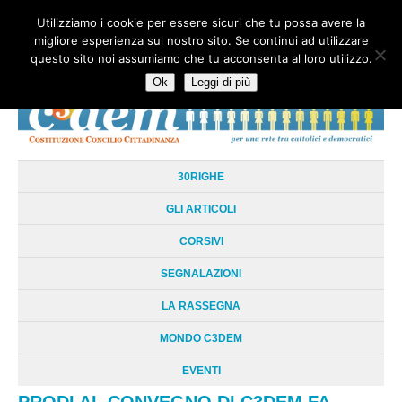
Utilizziamo i cookie per essere sicuri che tu possa avere la
HOME
CHI SIAMO
LA RETE
LE RADICI
DOCUMENTAZIONE
migliore esperienza sul nostro sito. Se continui ad utilizzare
AREE TEMATICHE
DOSSIER
FORUM
LINKS
LIBRI
NEWSLETTER
questo sito noi assumiamo che tu acconsenta al loro utilizzo.
CONTATTI
LOGIN
Ok
Leggi di più
30RIGHE
GLI ARTICOLI
CORSIVI
SEGNALAZIONI
LA RASSEGNA
MONDO C3DEM
EVENTI
PRODI AL CONVEGNO DI C3DEM FA