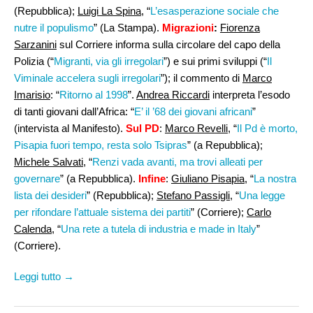
(Repubblica);
Luigi La Spina
, “
L’esasperazione sociale che
nutre il populismo
” (La Stampa).
Migrazioni
:
Fiorenza
Sarzanini
sul Corriere informa sulla circolare del capo della
Polizia (“
Migranti, via gli irregolari
”) e sui primi sviluppi (“
Il
Viminale accelera sugli irregolari
”); il commento di
Marco
Imarisio
: “
Ritorno al 1998
”.
Andrea Riccardi
interpreta l’esodo
di tanti giovani dall’Africa: “
E’ il ’68 dei giovani africani
”
(intervista al Manifesto).
Sul PD
:
Marco Revelli
, “
Il Pd è morto,
Pisapia fuori tempo, resta solo Tsipras
” (a Repubblica);
Michele Salvati
, “
Renzi vada avanti, ma trovi alleati per
governare
” (a Repubblica).
Infine
:
Giuliano Pisapia
, “
La nostra
lista dei desideri
” (Repubblica);
Stefano Passigli
, “
Una legge
per rifondare l’attuale sistema dei partiti
” (Corriere);
Carlo
Calenda
, “
Una rete a tutela di industria e made in Italy
”
(Corriere).
Leggi tutto →