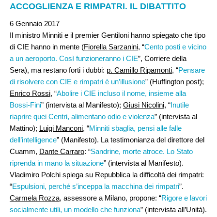
ACCOGLIENZA E RIMPATRI. IL DIBATTITO
6 Gennaio 2017
Il ministro Minniti e il premier Gentiloni hanno spiegato che tipo
di CIE hanno in mente (
Fiorella Sarzanini
, “
Cento posti e vicino
a un aeroporto. Così funzioneranno i CIE
”, Corriere della
Sera), ma restano forti i dubbi:
p. Camillo Ripamonti
, “
Pensare
di risolvere con CIE e rimpatri è un’illusione
” (Huffington post);
Enrico Rossi
, “
Abolire i CIE incluso il nome, insieme alla
Bossi-Fini
” (intervista al Manifesto);
Giusi Nicolini
, “
Inutile
riaprire quei Centri, alimentano odio e violenza
” (intervista al
Mattino);
Luigi Manconi
, “
Minniti sbaglia, pensi alle falle
dell’intelligence
” (Manifesto). La testimonianza del direttore del
Cuamm,
Dante Carraro
: “
Sandrine, morte atroce. Lo Stato
riprenda in mano la situazione
” (intervista al Manifesto).
Vladimiro Polchi
spiega su Repubblica la difficoltà dei rimpatri:
“
Espulsioni, perché s’inceppa la macchina dei rimpatri
”.
Carmela Rozza
, assessore a Milano, propone: “
Rigore e lavori
socialmente utili, un modello che funziona
” (intervista all’Unità).