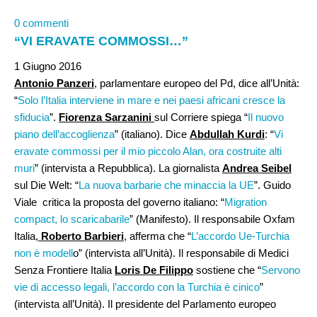
0 commenti
“VI ERAVATE COMMOSSI…”
1 Giugno 2016
Antonio Panzeri
, parlamentare europeo del Pd, dice all’Unità:
“
Solo l’Italia interviene in mare e nei paesi africani cresce la
sfiducia
”.
Fiorenza Sarzanini
sul Corriere spiega “
Il nuovo
piano dell’accoglienza
” (italiano). Dice
Abdullah Kurdi
: “
Vi
eravate commossi per il mio piccolo Alan, ora costruite alti
muri
” (intervista a Repubblica). La giornalista
Andrea Seibel
sul Die Welt: “
La nuova barbarie che minaccia la UE
”. Guido
Viale critica la proposta del governo italiano: “
Migration
compact, lo scaricabarile
” (Manifesto). Il responsabile Oxfam
Italia,
Roberto Barbieri
, afferma che “
L’accordo Ue-Turchia
non è modell
o” (intervista all’Unità). Il responsabile di Medici
Senza Frontiere Italia
Loris De Filippo
sostiene che “
Servono
vie di accesso legali, l’accordo con la Turchia è cinico
”
(intervista all’Unità). Il presidente del Parlamento europeo