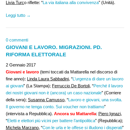
Livia Turc
o riflette: “
La via italiana alla convivenza
” (Unità).
Leggi tutto →
0 commenti
GIOVANI E LAVORO. MIGRAZIONI. PD.
RIFORMA ELETTORALE
2 Gennaio 2017
Giovani e lavoro
(temi toccati da Mattarella nel discorso di
fine anno)
:
Linda Laura Sabbadini
, “
L’urgenza di dare un lavoro
ai giovani
” (La Stampa);
Ferruccio De Bortoli
, “
Perché il lavoro
dei nostri giovani non è (ancora) un caso nazionale
” (Corriere
della sera);
Susanna Camusso
, “
Lavoro e giovani, una svolta.
Il governo ne tenga conto. Sui voucher non trattiamo
”
(intervista a Repubblica).
Ancora su Mattarella
:
Piero Ignazi,
“
Eletti e elettori più vicini per battere l’antipolitica
” (Repubblica);
Michela Marzano
, “
Con le urla e le offese si illudono i disperati
”