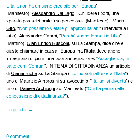
L’Italia non ha un piano credibile per l’Europa
”
(Manifesto).
Alessandro Dal Lago
, “Chiudere i porti, una
sparata post-elettorale, ma pericolosa” (Manifesto).
Mario
Giro
, “
Non possiamo vietare gli approdi italiani
” (intervista a Il
fatto).
Alessandro Campi,
“
Perché vanno fermati in Libia
”
(Mattino).
Gian Enrico Rusconi
, su La Stampa, dice che è
giusto chiamare in causa l’Europa ma l’Italia deve anche
impegnarsi di più in una buona integrazione: “
Accoglienza, un
patto con i Comuni
”. IN TEMA DI CITTADINANZA un articolo
di
Gianni Riotta
su La Stampa (“
Lo ius soli rafforzerà l’Italia
”)
uno di
Maurizio Ambrosini
su lavoce.info (“
Italiani si diventa
”) e
uno di
Daniele Archibugi
sul Manifesto (“
Chi ha paura della
concessione di cittadinanza?
”).
Leggi tutto →
0 commenti