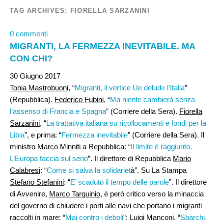
TAG ARCHIVES:
FIORELLA SARZANINI
0 commenti
MIGRANTI, LA FERMEZZA INEVITABILE. MA
CON CHI?
30 Giugno 2017
Tonia Mastrobuoni
, “
Migranti, il vertice Ue delude l’Italia
”
(Repubblica).
Federico Fubini
, “
Ma niente cambierà senza
l’assenso di Francia e Spagna
” (Corriere della Sera).
Fiorella
Sarzanini
, “
La trattativa italiana su ricollocamenti e fondi per la
Libia
”, e prima: “
Fermezza inevitabile
” (Corriere della Sera). Il
ministro
Marco Minniti
a Repubblica: “
Il limite è raggiunto.
L’Europa faccia sul serio
”. Il direttore di Repubblica
Mario
Calabresi
: “
Come si salva la solidariet
à”. Su La Stampa
Stefano Stefanini
: “
E’ scaduto il tempo delle parole
”. Il direttore
di Avvenire,
Marco Tarquinio
, è però critico verso la minaccia
del governo di chiudere i porti alle navi che portano i migranti
raccolti in mare: “
Mai contro i deboli
”;
Luigi Manconi
, “
Sbarchi.