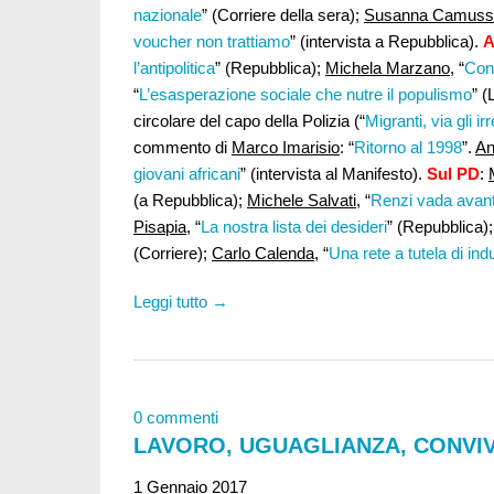
nazionale
” (Corriere della sera);
Susanna Camuss
voucher non trattiamo
” (intervista a Repubblica).
A
l’antipolitica
” (Repubblica);
Michela Marzano
, “
Con 
“
L’esasperazione sociale che nutre il populismo
” 
circolare del capo della Polizia (“
Migranti, via gli ir
commento di
Marco Imarisio
: “
Ritorno al 1998
”.
An
giovani africani
” (intervista al Manifesto).
Sul PD
:
(a Repubblica);
Michele Salvati
, “
Renzi vada avanti
Pisapia
, “
La nostra lista dei desideri
” (Repubblica)
(Corriere);
Carlo Calenda
, “
Una rete a tutela di ind
Leggi tutto →
0 commenti
LAVORO, UGUAGLIANZA, CONVIVE
1 Gennaio 2017