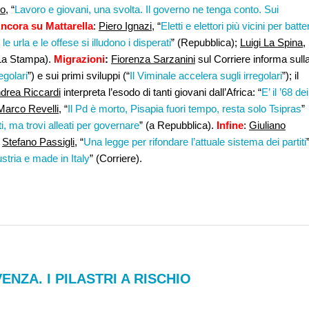
o
, “
Lavoro e giovani, una svolta. Il governo ne tenga conto. Sui
ncora su Mattarella
:
Piero Ignazi,
“
Eletti e elettori più vicini per batte
le urla e le offese si illudono i disperati
” (Repubblica);
Luigi La Spina
,
(La Stampa).
Migrazioni
:
Fiorenza Sarzanini
sul Corriere informa sull
regolari
”) e sui primi sviluppi (“
Il Viminale accelera sugli irregolari
”); il
drea Riccardi
interpreta l’esodo di tanti giovani dall’Africa: “
E’ il ’68 dei
Marco Revelli
, “
Il Pd è morto, Pisapia fuori tempo, resta solo Tsipras
”
, ma trovi alleati per governare
” (a Repubblica).
Infine
:
Giuliano
;
Stefano Passigli
, “
Una legge per rifondare l’attuale sistema dei partiti
ustria e made in Italy
” (Corriere).
NZA. I PILASTRI A RISCHIO