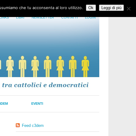
assumiamo che tu acconsenta al loro utilizzo.
Ok
Leggi di più
LINKS
LIBRI
NEWSLETTER
CONTATTI
LOGIN
3DEM
EVENTI
Feed c3dem