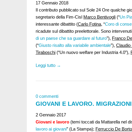
17 Gennaio 2018
Il contributo pubblicato sul Sole 24 Ore qualche g
segretario della Fim-Cisl
Marco Bentivogli
(“
Un Pia
interessante dibattito (
Carlo Fotina
, “
Coro di consen
ricadute sul dibattito preelettorale. Sono intervenuti,
di un paese che sa guardare al futuro
”),
Franco De
(“
Giusto risalto alla variabile ambientale
”),
Claudio 
Tiraboschi
(“Un nuovo welfare per Industria 4.0”),
Leggi tutto →
0 commenti
GIOVANI E LAVORO. MIGRAZIONI
2 Gennaio 2017
Giovani e lavoro
(temi toccati da Mattarella nel d
lavoro ai giovani
” (La Stampa);
Ferruccio De Bortol