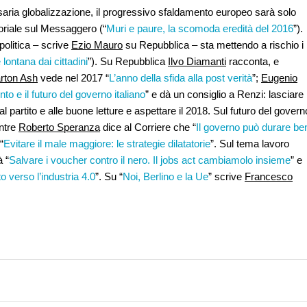
saria globalizzazione, il progressivo sfaldamento europeo sarà solo
oriale sul Messaggero (“
Muri e paure, la scomoda eredità del 2016
”).
politica – scrive
Ezio Mauro
su Repubblica – sta mettendo a rischio i
 lontana dai cittadini
”). Su Repubblica
Ilvo Diamanti
racconta, e
rton Ash
vede nel 2017 “
L’anno della sfida alla post verità
”;
Eugenio
into e il futuro del governo italiano
” e dà un consiglio a Renzi: lasciare
 al partito e alle buone letture e aspettare il 2018. Sul futuro del govern
ntre
Roberto Speranza
dice al Corriere che “
Il governo può durare be
“
Evitare il male maggiore: le strategie dilatatorie
”. Sul tema lavoro
à “
Salvare i voucher contro il nero. Il jobs act cambiamolo insieme
” e
o verso l’industria 4.0
”. Su “
Noi, Berlino e la Ue
” scrive
Francesco