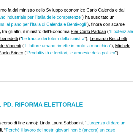
iorno fa dal ministro dello Sviluppo economico
Carlo Calenda
e dal
no industriale per l’Italia delle competenze
”) ha suscitato un
si al piano per l’Italia di Calenda e Bentivogli
”), finora con scarse
 tra gli altri, il ministro dell’Economia
Pier Carlo Padoan
(“
Il potenziale
benedetti
(“
Le tracce dei totem della sinistra
”),
Leonardo Becchetti
de Vincenti
(“
Il fattore umano rimette in moto la macchina
”),
Michele
Paolo Bricco
(“
Produttività e territori, le amnesie della politica
”).
. PD. RIFORMA ELETTORALE
iscorso di fine anno)
:
Linda Laura Sabbadini
, “
L’urgenza di dare un
i
, “
Perché il lavoro dei nostri giovani non è (ancora) un caso