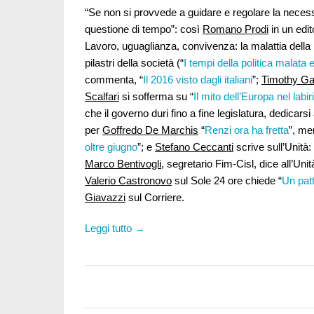
“Se non si provvede a guidare e regolare la neces
questione di tempo”: così
Romano Prodi
in un edit
Lavoro, uguaglianza, convivenza: la malattia della 
pilastri della società (“
I tempi della politica malata e
commenta, “
Il 2016 visto dagli italiani
”;
Timothy Ga
Scalfari
si sofferma su “
Il mito dell’Europa nel labir
che il governo duri fino a fine legislatura, dedicarsi
per
Goffredo De Marchis
“
Renzi ora ha fretta
”, me
oltre giugno
”; e
Stefano Ceccanti
scrive sull’Unità: 
Marco Bentivogli
, segretario Fim-Cisl, dice all’Unit
Valerio Castronovo
sul Sole 24 ore chiede “
Un patt
Giavazzi
sul Corriere.
Leggi tutto →