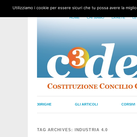
Utilizziamo i cookie per essere sicuri che tu possa avere la migli
HOME
CHI SIAMO
LA RETE
LE
30RIGHE
GLI ARTICOLI
CORSIVI
TAG ARCHIVES:
INDUSTRIA 4.0