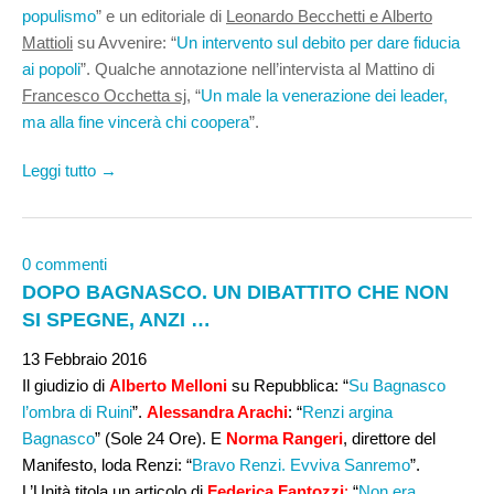
populismo
” e un editoriale di
Leonardo Becchetti e Alberto
Mattioli
su Avvenire: “
Un intervento sul debito per dare fiducia
ai popoli
”. Qualche annotazione nell’intervista al Mattino di
Francesco Occhetta sj
, “
Un male la venerazione dei leader,
ma alla fine vincerà chi coopera
”.
Leggi tutto →
0 commenti
DOPO BAGNASCO. UN DIBATTITO CHE NON
SI SPEGNE, ANZI …
13 Febbraio 2016
Il giudizio di
Alberto Melloni
su Repubblica: “
Su Bagnasco
l’ombra di Ruini
”.
Alessandra Arachi
: “
Renzi argina
Bagnasco
” (Sole 24 Ore). E
Norma Rangeri
, direttore del
Manifesto, loda Renzi: “
Bravo Renzi. Evviva Sanremo
”.
L’Unità titola un articolo di
Federica Fantozzi
:
“
Non era