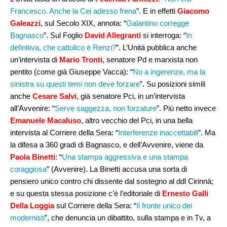
Francesco. Anche la Cei adesso frena
”. E in effetti
Giacomo
Galeazzi
, sul Secolo XIX, annota: “
Galantino corregge
Bagnasco
”. Sul Foglio
David Allegranti
si interroga: “
In
definitiva, che cattolico è Renzi?
”. L’Unità pubblica anche
un’intervista di
Mario Tronti
, senatore Pd e marxista non
pentito (come già Giuseppe Vacca): “
No a ingerenze, ma la
sinistra su questi temi non deve forzare
”. Su posizioni simili
anche
Cesare Salvi
, già senatore Pci, in un’intervista
all’Avvenire: “
Serve saggezza, non forzature
”. Più netto invece
Emanuele Macaluso
, altro vecchio del Pci, in una bella
intervista al Corriere della Sera: “
Interferenze inaccettabili
”. Ma
la difesa a 360 gradi di Bagnasco, e dell’Avvenire, viene da
Paola Binetti
: “
Una stampa aggressiva e una stampa
coraggiosa
” (Avvenire). La Binetti accusa una sorta di
pensiero unico contro chi dissente dal sostegno al ddl Cirinnà;
e su questa stessa posizione c’è l’editoriale di
Ernesto Galli
Della Loggia
sul Corriere della Sera: “
Il fronte unico dei
modernisti
”, che denuncia un dibattito, sulla stampa e in Tv, a