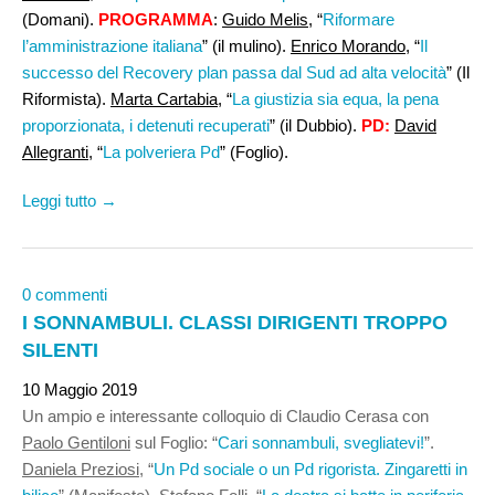
(Domani).
PROGRAMMA
:
Guido Melis,
“
Riformare
l’amministrazione italiana
” (il mulino).
Enrico Morando
, “
Il
successo del Recovery plan passa dal Sud ad alta velocità
” (Il
Riformista).
Marta Cartabia
, “
La giustizia sia equa, la pena
proporzionata, i detenuti recuperati
” (il Dubbio).
PD:
David
Allegranti
, “
La polveriera Pd
” (Foglio).
Leggi tutto →
0 commenti
I SONNAMBULI. CLASSI DIRIGENTI TROPPO
SILENTI
10 Maggio 2019
Un ampio e interessante colloquio di Claudio Cerasa con
Paolo Gentiloni
sul Foglio: “
Cari sonnambuli, svegliatevi!
”.
Daniela Preziosi
, “
Un Pd sociale o un Pd rigorista. Zingaretti in