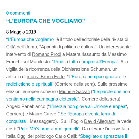
0 commenti
“L’EUROPA CHE VOGLIAMO”
8 Maggio 2019
“
L’Europa che vogliamo
” è il titolo dell’editoriale della rivista di
Città dell’Uomo, “
Appunti di politica e cultura
“. Un interessante
intervento di
Romano Prodi
a Matera riassunto da Massimo
Franchi sul Manifesto: “
Prodi a tutto campo sull’Europa
“. Alla
vigilia della ricorrenza della Dichiarazione Schuman, un
articolo di
mons. Bruno Forte
: “
L’Europa non può ignorare le
radici etiche e spirituali
” (Corriere della sera). Sulle prossime
elezioni europee scrivono
Michele Salvati
(“
Le parole che non
sentiamo nella campagna elettorale
”, Corriere della sera),
Angelo Panebianco (“
L’inerzia non giova all’Unione europea
“,
Corriere) e
Mauro Calise
(“
Se l’Europa diventa terra di
conquista
”, Messaggero). Su Il Foglio
David Allegranti
la vede
così: “
Pd e M5S programmi gemelli
”. Da rilevare l’intervista a
Italia Oggi del politologo
Carlo Galli
: “
Sbagliato disprezzare il