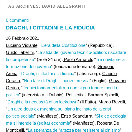
TAG ARCHIVES:
DAVID ALLEGRANTI
0 commenti
DRAGHI, I CITTADINI E LA FIDUCIA
16 Febbraio 2021
Luciano Violante
, “
L’era della Costituzione
” (Repubblica).
Guido Tabellini,
“
La sfida del governo tecnico-politico: riscattare
la competenza
” (Sole 24 ore).
Paolo Armaroli
, “
Tre novità nella
formazione del governo
” (fondazione leonardo).
Gregorio
Arena
, “
Draghi, i cittadini e la fiducia
” (labsus.org).
Claudio
Cerasa
, “
Non fate di Draghi il nuovo messia
” (Foglio).
Giovanni
Orsina
, “
Tecnici fondamentali ma non si può tenere fuori la
politica
” (intervista a Il Dubbio). Poi i critici:
Barbara Spinelli
,
“
Draghi e la necessità di un lockdown
” (Il Fatto).
Marco Revelli
,
“
Un altro deus ex machina sul piano inclinato della crisi
politico-sociale
” (Manifesto).
Enzo Scandurra
, “
Si dice ecologia
ma si intende la (solita) economia
” (Manifesto).
Roberta De
Monticelli
, “
La speranza dell’altezza per resistere al cinismo
”