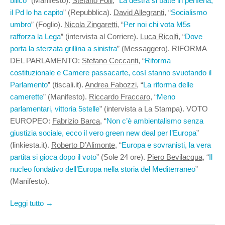
bilico
” (Manifesto).
Stefano Folli
, “
La destra si batte in periferia,
il Pd lo ha capito
” (Repubblica).
David Allegranti
, “
Socialismo
umbro
” (Foglio).
Nicola Zingaretti
, “
Per noi chi vota M5s
rafforza la Lega
” (intervista al Corriere).
Luca Ricolfi
, “
Dove
porta la sterzata grillina a sinistra
” (Messaggero). RIFORMA
DEL PARLAMENTO:
Stefano Ceccanti,
“
Riforma
costituzionale e Camere passacarte, così stanno svuotando il
Parlamento
” (tiscali.it).
Andrea Fabozzi
, “
La riforma delle
camerette
” (Manifesto).
Riccardo Fraccaro
, “
Meno
parlamentari, vittoria 5stelle
” (intervista a La Stampa). VOTO
EUROPEO:
Fabrizio Barca
, “
Non c’è ambientalismo senza
giustizia sociale, ecco il vero green new deal per l’Europa
”
(linkiesta.it).
Roberto D’Alimonte
, “
Europa e sovranisti, la vera
partita si gioca dopo il voto
” (Sole 24 ore).
Piero Bevilacqua
, “
Il
nucleo fondativo dell’Europa nella storia del Mediterraneo
”
(Manifesto).
Leggi tutto →