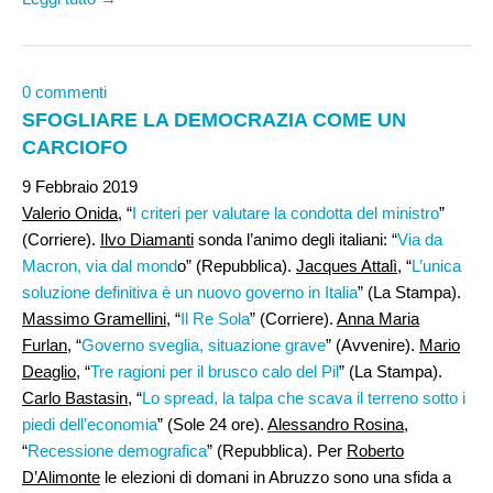
0 commenti
SFOGLIARE LA DEMOCRAZIA COME UN
CARCIOFO
9 Febbraio 2019
Valerio Onida,
“
I criteri per valutare la condotta del ministro
”
(Corriere).
Ilvo Diamanti
sonda l’animo degli italiani: “
Via da
Macron, via dal mond
o” (Repubblica).
Jacques Attalì,
“
L’unica
soluzione definitiva è un nuovo governo in Italia
” (La Stampa).
Massimo Gramellini,
“
Il Re Sola
” (Corriere).
Anna Maria
Furlan
, “
Governo sveglia, situazione grave
” (Avvenire).
Mario
Deaglio
, “
Tre ragioni per il brusco calo del Pil
” (La Stampa).
Carlo Bastasin,
“
Lo spread, la talpa che scava il terreno sotto i
piedi dell’economia
” (Sole 24 ore).
Alessandro Rosina
,
“
Recessione demografica
” (Repubblica). Per
Roberto
D’Alimonte
le elezioni di domani in Abruzzo sono una sfida a