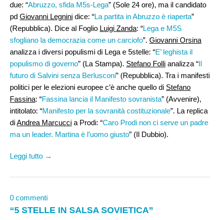
due: “
Abruzzo, sfida M5s-Lega
” (Sole 24 ore), ma il candidato
pd
Giovanni Legnini
dice: “
La partita in Abruzzo è riaperta
”
(Repubblica). Dice al Foglio
Luigi Zanda
: “
Lega e M5S
sfogliano la democrazia come un carciofo
”.
Giovanni Orsina
analizza i diversi populismi di Lega e 5stelle: “
E’ leghista il
populismo di governo
” (La Stampa).
Stefano Folli
analizza “
Il
futuro di Salvini senza Berlusconi
” (Repubblica). Tra i manifesti
politici per le elezioni europee c’è anche quello di
Stefano
Fassina
: “
Fassina lancia il Manifesto sovranista
” (Avvenire),
intitolato: “
Manifesto per la sovranità costituzionale
”. La replica
di
Andrea Marcucci
a Prodi: “
Caro Prodi non ci serve un padre
ma un leader. Martina è l’uomo giusto
” (Il Dubbio).
Leggi tutto →
0 commenti
“5 STELLE IN SALSA SOVIETICA”