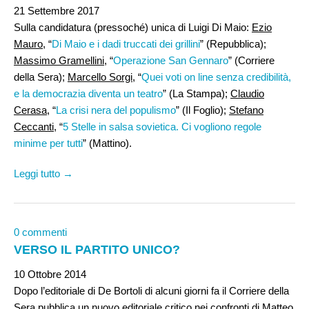
21 Settembre 2017
Sulla candidatura (pressoché) unica di Luigi Di Maio:
Ezio
Mauro
, “
Di Maio e i dadi truccati dei grillini
” (Repubblica);
Massimo Gramellini,
“
Operazione San Gennaro
” (Corriere
della Sera);
Marcello Sorgi
, “
Quei voti on line senza credibilità,
e la democrazia diventa un teatro
” (La Stampa);
Claudio
Cerasa
, “
La crisi nera del populismo
” (Il Foglio);
Stefano
Ceccanti
, “
5 Stelle in salsa sovietica. Ci vogliono regole
minime per tutti
” (Mattino).
Leggi tutto →
0 commenti
VERSO IL PARTITO UNICO?
10 Ottobre 2014
Dopo l’editoriale di De Bortoli di alcuni giorni fa il Corriere della
Sera pubblica un nuovo editoriale critico nei confronti di Matteo