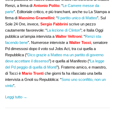
Renzi, a firma di
Antonio Polito
: “
Le Camere messe da
parte
”. Editoriale critico, e più tranchant, anche su La Stampa a
firma di
Massimo Gramellini
: “
Il partito unico di Matteo
”. Sul
Sole 24 Ore, invece,
Sergio Fabbrini
scrive un pezzo
cautamente favorevole: “
La lezione di Clinton
”; e Italia Oggi
pubblica un’ampia intervista a
Walter Veltroni
: “
Renzi sta
facendo bene
”. Numerose interviste a
Walter Tocci
, senatore
Pd dimessosi dopo il voto sul Jobs Act, tra cui quella a
Repubblica (“
Dico grazie a Matteo ma un partito di governo
deve accettare il dissenso
”) e quella al Manifesto (“
La legge
del Pd peggio di quella di Monti
”). Fraterno amico, e maestro,
di Tocci è
Mario Tronti
che giorni fa ha rilasciato una bella
intervista a Gnoli su Repubblica: “
Sono uno sconfitto, non un
vinto
”.
Leggi tutto →