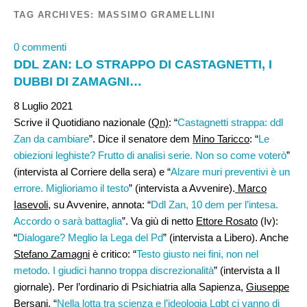
TAG ARCHIVES:
MASSIMO GRAMELLINI
0 commenti
DDL ZAN: LO STRAPPO DI CASTAGNETTI, I
DUBBI DI ZAMAGNI…
8 Luglio 2021
Scrive il Quotidiano nazionale (
Qn)
: “
Castagnetti strappa: ddl
Zan da cambiare
”. Dice il senatore dem
Mino Taricco
: “
Le
obiezioni leghiste? Frutto di analisi serie. Non so come voterò
”
(intervista al Corriere della sera) e “
Alzare muri preventivi è un
errore. Miglioriamo il testo
” (intervista a Avvenire).
Marco
Iasevoli
, su Avvenire, annota: “
Ddl Zan, 10 dem per l’intesa.
Accordo o sarà battaglia
”. Va giù di netto
Ettore Rosato
(Iv):
“
Dialogare? Meglio la Lega del Pd
” (intervista a Libero). Anche
Stefano Zamagni
è critico: “
Testo giusto nei fini, non nel
metodo. I giudici hanno troppa discrezionalità
” (intervista a Il
giornale). Per l’ordinario di Psichiatria alla Sapienza,
Giuseppe
Bersani
, “
Nella lotta tra scienza e l’ideologia Lgbt ci vanno di