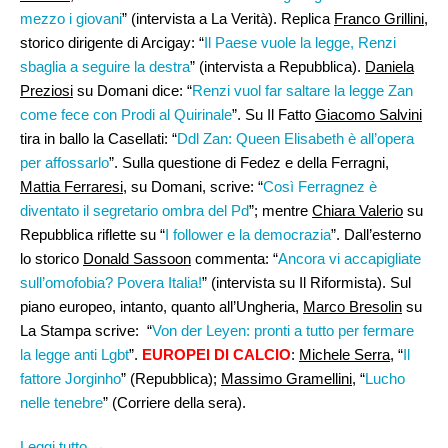
mezzo i giovani
” (intervista a La Verità). Replica
Franco Grillini
,
storico dirigente di Arcigay: “
Il Paese vuole la legge, Renzi
sbaglia a seguire la destra
” (intervista a Repubblica).
Daniela
Preziosi
su Domani dice: “
Renzi vuol far saltare la legge Zan
come fece con Prodi al Quirinale
”. Su Il Fatto
Giacomo Salvini
tira in ballo la Casellati: “
Ddl Zan: Queen Elisabeth è all’opera
per affossarlo
”. Sulla questione di Fedez e della Ferragni,
Mattia Ferraresi
, su Domani, scrive: “
Così Ferragnez è
diventato il segretario ombra del Pd
”; mentre
Chiara Valerio
su
Repubblica riflette su “
I follower e la democrazia
”. Dall’esterno
lo storico
Donald Sassoon
commenta: “
Ancora vi accapigliate
sull’omofobia? Povera Italia!
” (intervista su Il Riformista). Sul
piano europeo, intanto, quanto all’Ungheria,
Marco Bresolin
su
La Stampa scrive: “
Von der Leyen: pronti a tutto per fermare
la legge anti Lgbt
”.
EUROPEI DI CALCIO
:
Michele Serra
, “
Il
fattore Jorginho
” (Repubblica);
Massimo Gramellini
, “
Lucho
nelle tenebre
” (Corriere della sera).
Leggi tutto →