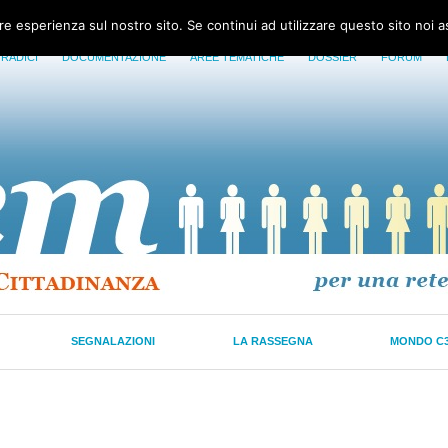
ore esperienza sul nostro sito. Se continui ad utilizzare questo sito noi 
 RADICI
DOCUMENTAZIONE
AREE TEMATICHE
DOSSIER
FORUM
SEGNALAZIONI
LA RASSEGNA
MONDO C