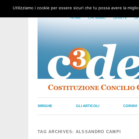
Utilizziamo i cookie per essere sicuri che tu possa avere la migli
HOME
CHI SIAMO
LA RETE
LE
30RIGHE
GLI ARTICOLI
CORSIVI
TAG ARCHIVES:
ALSSANDRO CAMPI