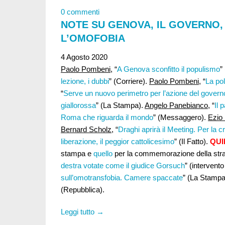
0 commenti
NOTE SU GENOVA, IL GOVERNO, R
L’OMOFOBIA
4 Agosto 2020
Paolo Pombeni
, “
A Genova sconfitto il populismo
”
lezione, i dubbi
” (Corriere).
Paolo Pombeni
, “
La pol
“
Serve un nuovo perimetro per l’azione del govern
giallorossa
” (La Stampa).
Angelo Panebianco
, “
Il 
Roma che riguarda il mondo
” (Messaggero).
Ezio
Bernard Scholz
, “
Draghi aprirà il Meeting. Per la cr
liberazione, il peggior cattolicesimo
” (Il Fatto).
QUI
stampa e
quello
per la commemorazione della stra
destra votate come il giudice Gorsuch
” (intervento
sull’omotransfobia. Camere spaccate
” (La Stampa
(Repubblica).
Leggi tutto →