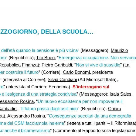
MEZZOGIORNO, DELLA SCUOLA…
o dell’età quando la pensione è più vicina
” (Messaggero);
Maurizio
oro
” (Repubblica);
Tito Boeri
, “
Emergenza occupazione. Non servono
(Repubblica Finanza);
Pietro Garibaldi
, “
Non si vive di sussidio
” (La
er costruire il futuro
” (Corriere);
Carlo Bonomi
, presidente
” (intervista al Corriere);
Silvia Candiani
(Ad Microsoft Italia),
ze
” (intervista al Corriere Economia).
S’interrogano sul
 e l’esigenza di una strategia condivisa
” (Messaggero);
Isaia Sales
,
lessandro Rosina
, “
Un nuovo ecosistema per non impoverire il
Sabbadini,
“
Il futuro passa dagli asili nido
” (Repubblica).
Chiara
pa).
Alessandro Rosina
, “
Conseguenze secolari da una demografia
orma del CSM facciamola insieme
” (lettera a tutti i partiti – Il Riformista)
so anche il bicameralismo
” (Commento al Rapporto sulla legislazione