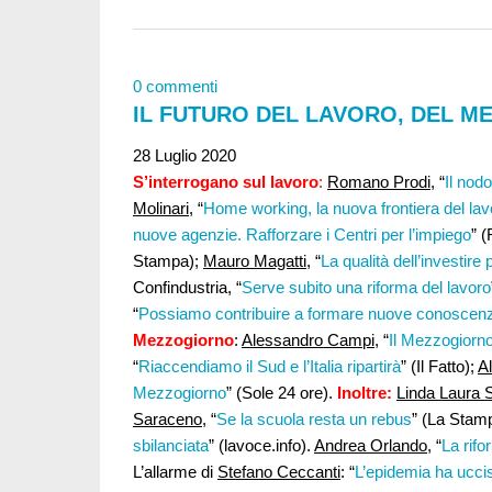
0 commenti
IL FUTURO DEL LAVORO, DEL 
28 Luglio 2020
S’interrogano sul lavoro
:
Romano Prodi
, “
Il nod
Molinari,
“
Home working, la nuova frontiera del lav
nuove agenzie. Rafforzare i Centri per l’impiego
” 
Stampa);
Mauro Magatti
, “
La qualità dell’investire p
Confindustria, “
Serve subito una riforma del lavoro
“
Possiamo contribuire a formare nuove conoscen
Mezzogiorno
:
Alessandro Campi
, “
Il Mezzogiorno
“
Riaccendiamo il Sud e l’Italia ripartirà
” (Il Fatto);
A
Mezzogiorno
” (Sole 24 ore).
Inoltre:
Linda Laura 
Saraceno
, “
Se la scuola resta un rebus
” (La Stam
sbilanciata
” (lavoce.info).
Andrea Orlando
, “
La rif
L’allarme di
Stefano Ceccanti
: “
L’epidemia ha ucci