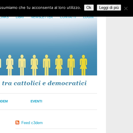
assumiamo che tu acconsenta al loro utilizzo.
Ok
Leggi di più
LINKS
LIBRI
NEWSLETTER
CONTATTI
LOGIN
3DEM
EVENTI
Feed c3dem