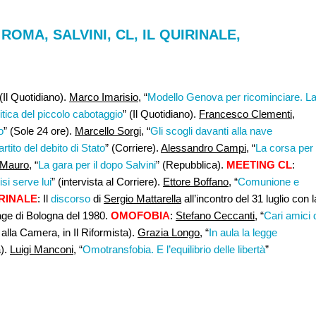
OMA, SALVINI, CL, IL QUIRINALE,
 (Il Quotidiano).
Marco Imarisio,
“
Modello Genova per ricominciare. L
itica del piccolo cabotaggio
” (Il Quotidiano).
Francesco Clementi,
o
” (Sole 24 ore).
Marcello Sorgi
, “
Gli scogli davanti alla nave
partito del debito di Stato
” (Corriere).
Alessandro Campi
, “
La corsa per
 Mauro
, “
La gara per il dopo Salvini
” (Repubblica).
MEETING CL
:
isi serve lui
” (intervista al Corriere).
Ettore Boffano
, “
Comunione e
RINALE
: Il
discorso
di
Sergio Mattarella
all’incontro del 31 luglio con l
ge di Bologna del 1980.
OMOFOBIA
:
Stefano Ceccanti,
“
Cari amici 
 alla Camera, in Il Riformista).
Grazia Longo,
“
In aula la legge
).
Luigi Manconi
, “
Omotransfobia. E l’equilibrio delle libertà
”