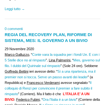
Leggi tutto →
0 commenti
REGIA DEL RECOVERY PLAN, RIFORME DI
SISTEMA, MES: IL GOVERNO A UN BIVIO
29 Novembre 2020
Marco Galluzzo
, “
Conte vara la squadra per i fondi Ue. E con i
5 Stelle dice no al rimpasto
”.
Lina Palmerini,
“
Mes, governo sul
filo. I dubbi del Quirinale sul rimpasto
” (Sole 24 ore). Sebbene
Goffredo Bettini
ieri avesse detto: “
Sì a una ripartenza, ma il
premier non si tocca. Serve un passo avanti dei leader
” (a
Repubblica) e
Francesco Verderami
avesse segnalato “
Il
colloquio di Renzi per convincere il premier a fare subito il
rimpasto
” (Corriere). Ma il fatto è che
L’ITALIA E’ A UN
BIVIO
:
Federico Fubini
, “
Ora l’Italia è a un bivio
” (Corriere della