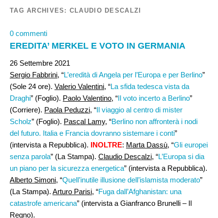
TAG ARCHIVES:
CLAUDIO DESCALZI
0 commenti
EREDITA’ MERKEL E VOTO IN GERMANIA
26 Settembre 2021
Sergio Fabbrini,
“
L’eredità di Angela per l’Europa e per Berlino
”
(Sole 24 ore).
Valerio Valentini
, “
La sfida tedesca vista da
Draghi
” (Foglio).
Paolo Valentino
, “
Il voto incerto a Berlino
”
(Corriere).
Paola Peduzzi
, “
Il viaggio al centro di mister
Scholz
” (Foglio).
Pascal Lamy
, “
Berlino non affronterà i nodi
del futuro. Italia e Francia dovranno sistemare i conti
”
(intervista a Repubblica).
INOLTRE
:
Marta Dassù,
“
Gli europei
senza parola
” (La Stampa).
Claudio Descalzi
, “
L’Europa si dia
un piano per la sicurezza energetica
” (intervista a Repubblica).
Alberto Simoni
, “
Quell’inutile illusione dell’islamista moderato
”
(La Stampa).
Arturo Parisi
, “
Fuga dall’Afghanistan: una
catastrofe americana
” (intervista a Gianfranco Brunelli – Il
Regno).