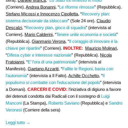
sera).
Daniele Manca
, “
Lo Stato va rimesso in moto
”
(Corriere).
Andrea Bonanni
, “
Le riforme rimosse
” (Repubblica).
Stefano Micossi e Innocenzo Cipolletta
, “
Recovery plan:
sistema decisionale da sbloccare
” (Sole 24 ore).
Claudio
Descalzi
, “
Recovery plan, gioco di squadra
” (intervista al
Corriere).
Mario Calderini
, “
Tenere unite economia e società
”
(Repubblica).
Gianmario Verona
, “
Il coraggio di innovare è la
chiave per ripartire
” (Corriere).
INOLTRE
:
Maurizio Molinari
,
“
Difesa cyber e interesse nazionale
” (Repubblica).
Nicola
Fratoianni
, “
E’ l’ora di una patrimoniale
” (intervista al
Manifesto).
Gaetano Azzariti
, “
Fallite le Regioni, basta con
l’autonomia
” (intervista a Il Fatto).
Achille Occhetto
, “
Il
populismo si combatte con l’educazione del popolo
” (intervista
a Domani).
CARCERI E COVID:
l’iniziativa di digiuno a favore
dei detenuti condotta dai Radicali con il sostegno di
Luigi
Manconi
(La Stampa),
Roberto Saviano
(Repubblica) e
Sandro
Veronesi
(Corriere della sera)
Leggi tutto →