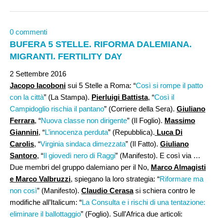
0 commenti
BUFERA 5 STELLE. RIFORMA DALEMIANA.
MIGRANTI. FERTILITY DAY
2 Settembre 2016
Jacopo Iacoboni
sui 5 Stelle a Roma: “
Così si rompe il patto
con la città
” (La Stampa).
Pierluigi Battista
, “
Così il
Campidoglio rischia il pantano
” (Corriere della Sera).
Giuliano
Ferrara
, “
Nuova classe non dirigente
” (Il Foglio).
Massimo
Giannini
, “
L’innocenza perduta
” (Repubblica).
Luca Di
Carolis
, “
Virginia sindaca dimezzata
” (Il Fatto).
Giuliano
Santoro
, “
Il giovedì nero di Raggi
” (Manifesto). E così via …
Due membri del gruppo dalemiano per il No,
Marco Almagisti
e Marco Valbruzzi
, spiegano la loro strategia: “
Riformare ma
non così
” (Manifesto).
Claudio Cerasa
si schiera contro le
modifiche all’Italicum: “
La Consulta e i rischi di una tentazione:
eliminare il ballottaggio
” (Foglio). Sull’Africa due articoli: