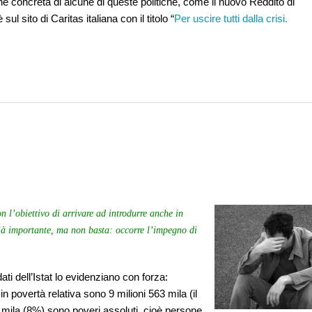
e concreta di alcune di queste politiche, come il nuovo Reddito di
sul sito di Caritas italiana con il titolo “
Per uscire tutti dalla crisi.
on l’obiettivo di arrivare ad introdurre anche in
ià importante, ma non basta: occorre l’impegno di
dati dell’Istat lo evidenziano con forza:
in povertà relativa sono 9 milioni 563 mila (il
4 mila (8%) sono poveri assoluti, cioè persone