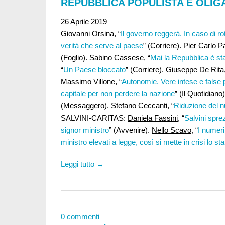
REPUBBLICA POPULISTA E OLIG
26 Aprile 2019
Giovanni Orsina
, “
Il governo reggerà. In caso di rot
verità che serve al paese
” (Corriere).
Pier Carlo 
(Foglio).
Sabino Cassese
, “
Mai la Repubblica è st
“
Un Paese bloccato
” (Corriere).
Giuseppe De Rita
Massimo Villone
, “
Autonomie. Vere intese e false
capitale per non perdere la nazione
” (Il Quotidiano
(Messaggero).
Stefano Ceccanti,
“
Riduzione del n
SALVINI-CARITAS:
Daniela Fassini
, “
Salvini sprez
signor ministro
” (Avvenire).
Nello Scavo
, “
I numeri
ministro elevati a legge, così si mette in crisi lo stat
Leggi tutto →
0 commenti