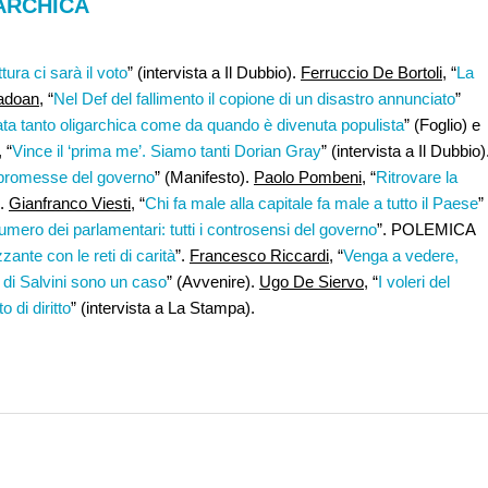
ARCHICA
tura ci sarà il voto
” (intervista a Il Dubbio).
Ferruccio De Bortoli
, “
La
Padoan
, “
Nel Def del fallimento il copione di un disastro annunciato
”
ata tanto oligarchica come da quando è divenuta populista
” (Foglio) e
, “
Vince il ‘prima me’. Siamo tanti Dorian Gray
” (intervista a Il Dubbio)
 promesse del governo
” (Manifesto).
Paolo Pombeni
, “
Ritrovare la
).
Gianfranco Viesti
, “
Chi fa male alla capitale fa male a tutto il Paese
”
umero dei parlamentari: tutti i controsensi del governo
”. POLEMICA
zante con le reti di carità
”.
Francesco Riccardi
, “
Venga a vedere,
 di Salvini sono un caso
” (Avvenire).
Ugo De Siervo
, “
I voleri del
o di diritto
” (intervista a La Stampa).