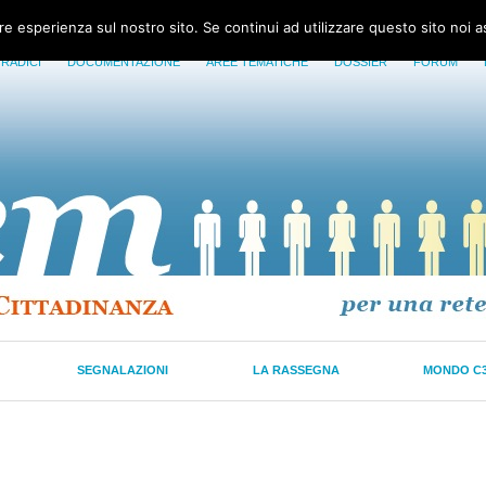
ore esperienza sul nostro sito. Se continui ad utilizzare questo sito noi 
 RADICI
DOCUMENTAZIONE
AREE TEMATICHE
DOSSIER
FORUM
SEGNALAZIONI
LA RASSEGNA
MONDO C