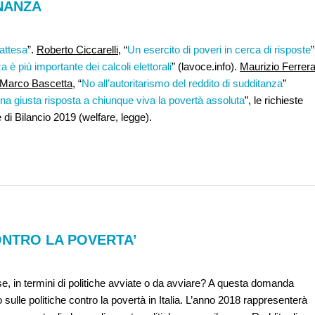
INANZA
 attesa
”.
Roberto Ciccarelli
, “
Un esercito di poveri in cerca di risposte
”
za è più importante dei calcoli elettorali
” (lavoce.info).
Maurizio Ferrer
Marco Bascetta
, “
No all’autoritarismo del reddito di sudditanza
”
na giusta risposta a chiunque viva la povertà assoluta
”, le richieste
e di Bilancio 2019 (welfare, legge).
ONTRO LA POVERTA’
e, in termini di politiche avviate o da avviare? A questa domanda
sulle politiche contro la povertà in Italia. L’anno 2018 rappresenterà