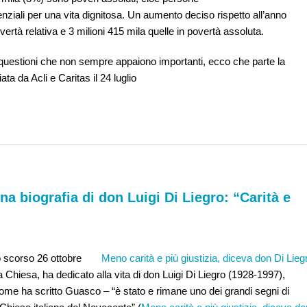
nziali per una vita dignitosa. Un aumento deciso rispetto all’anno
ertà relativa e 3 milioni 415 mila quelle in povertà assoluta.
u questioni che non sempre appaiono importanti, ecco che parte la
iata da
Acli
e
Caritas
il 24 luglio
a biografia di don Luigi Di Liegro: “Carità e
o scorso 26 ottobre
Meno carità e più giustizia, diceva don Di Lieg
la Chiesa, ha dedicato alla vita di don Luigi Di Liegro (1928-1997),
come ha scritto Guasco – “è stato e rimane uno dei grandi segni di