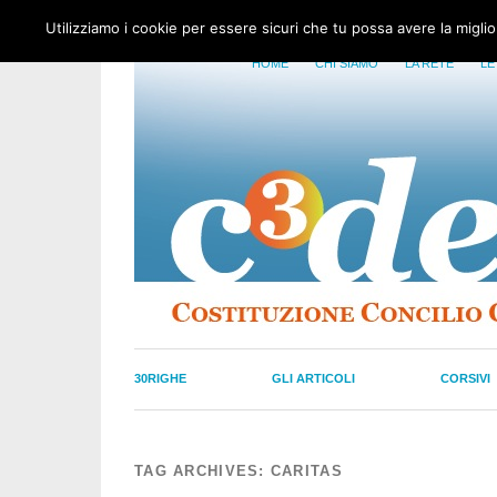
Utilizziamo i cookie per essere sicuri che tu possa avere la migli
HOME
CHI SIAMO
LA RETE
LE
30RIGHE
GLI ARTICOLI
CORSIVI
TAG ARCHIVES:
CARITAS