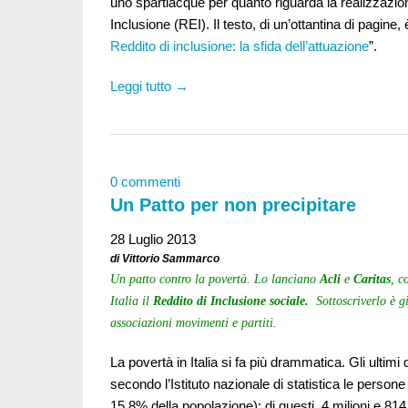
uno spartiacque per quanto riguarda la realizzazion
Inclusione (REI). Il testo, di un’ottantina di pagine, è 
Reddito di inclusione: la sfida dell’attuazione
”.
Leggi tutto →
0 commenti
Un Patto per non precipitare
28 Luglio 2013
di Vittorio Sammarco
Un patto contro la povertà. Lo lanciano
Acli
e
Caritas
, c
Italia il
Reddito di Inclusione sociale.
Sottoscriverlo è g
associazioni movimenti e partiti.
La povertà in Italia si fa più drammatica. Gli ultimi 
secondo l’Istituto nazionale di statistica le persone 
15,8% della popolazione); di questi, 4 milioni e 81