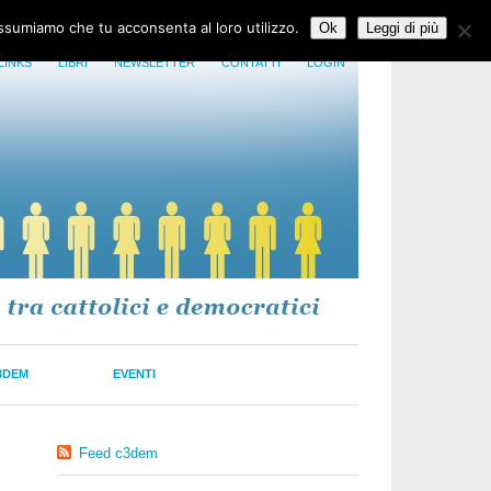
assumiamo che tu acconsenta al loro utilizzo.
Ok
Leggi di più
LINKS
LIBRI
NEWSLETTER
CONTATTI
LOGIN
3DEM
EVENTI
Feed c3dem