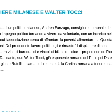
LIERE MILANESE E WALTER TOCCI
nta di un politico milanese, Andrea Fanzago, consigliere comunale del
o impegno politico tornando a vivere da volontario, con un incarico nel
cui l’associazione cerca di affrontare la povertà alimentare –. Quest
oni. Del precedente lavoro politico gli è rimasto “il dispiacere di non
tra vincoli burocratici e vincoli di bilancio – dice – proprio non ce l’ho
. Dal canto, suo Walter Tocci, già esponente romano del Pci e poi Ds e
 giunte Rutelli, chiamato di recente dalla Caritas romana a tenere una
à….