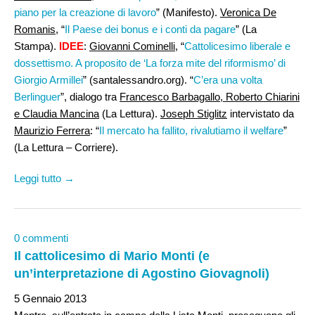
piano per la creazione di lavoro
” (Manifesto).
Veronica De
Romanis
, “
Il Paese dei bonus e i conti da pagare
” (La
Stampa).
IDEE
:
Giovanni Cominelli
, “
Cattolicesimo liberale e
dossettismo. A proposito de ‘La forza mite del riformismo’ di
Giorgio Armillei
” (santalessandro.org). “
C’era una volta
Berlinguer
”, dialogo tra
Francesco Barbagallo, Roberto Chiarini
e Claudia Mancina
(La Lettura).
Joseph Stiglitz
intervistato da
Maurizio Ferrera
: “
Il mercato ha fallito, rivalutiamo il welfare
”
(La Lettura – Corriere).
Leggi tutto →
0 commenti
Il cattolicesimo di Mario Monti (e
un’interpretazione di Agostino Giovagnoli)
5 Gennaio 2013