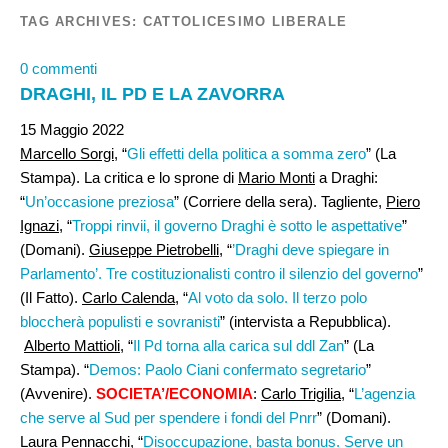
TAG ARCHIVES:
CATTOLICESIMO LIBERALE
0 commenti
DRAGHI, IL PD E LA ZAVORRA
15 Maggio 2022
Marcello Sorgi
, “
Gli effetti della politica a somma zero
” (La
Stampa). La critica e lo sprone di
Mario Monti
a Draghi:
“
Un’occasione preziosa
” (Corriere della sera). Tagliente,
Piero
Ignazi,
“
Troppi rinvii, il governo Draghi è sotto le aspettative
”
(Domani).
Giuseppe Pietrobelli
, “
’Draghi deve spiegare in
Parlamento’. Tre costituzionalisti contro il silenzio del governo
”
(Il Fatto).
Carlo Calenda,
“
Al voto da solo. Il terzo polo
bloccherà populisti e sovranisti
” (intervista a Repubblica).
Alberto Mattioli
, “
Il Pd torna alla carica sul ddl Zan
” (La
Stampa). “
Demos: Paolo Ciani confermato segretario
”
(Avvenire).
SOCIETA’/ECONOMIA
:
Carlo Trigilia
, “
L’agenzia
che serve al Sud per spendere i fondi del Pnrr
” (Domani).
Laura Pennacchi
, “
Disoccupazione, basta bonus. Serve un