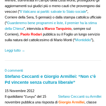
Mentre, sull’entrata in campo della Lista Monti, proseguono gli
aggiornamenti sui giudizi più o meno cauti che provengono dai
vescovi (“
Il Vaticano ai partiti: salvate lo Stato sociale
”,
Corriere della Sera, 5 gennaio) o dalla stampa cattolica ufficiale
(“
Guarderemo bene programmi e liste, il premier ha la stima
della Chiesa
”, intervista a
Marco Tarquinio
, sempre sul
Corriere),
Paolo Rodari
pubblica su il Foglio un lungo servizio
sulla natura del cattolicesimo di Mario Monti (“
Montididio
”),
Leggi tutto →
0 commenti
Stefano Ceccanti e Giorgio Armillei: “Non c’è
Pd vincente senza cultura liberale”
15 Novembre 2012
Il quotidiano “
” del 15
Stefano Ceccanti su Armillei
Europa
novembre pubblica una risposta di
Giorgio Armillei
, classe