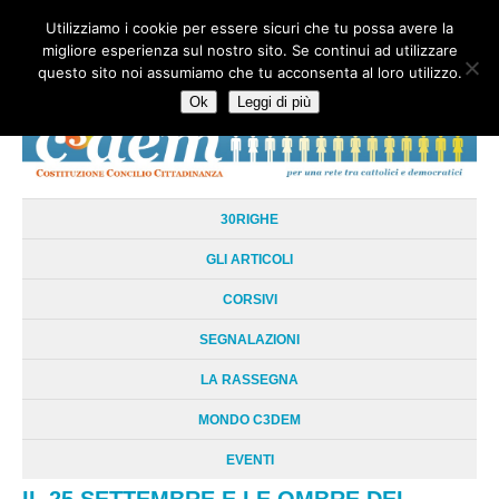
Utilizziamo i cookie per essere sicuri che tu possa avere la
HOME
CHI SIAMO
LA RETE
LE RADICI
DOCUMENTAZIONE
migliore esperienza sul nostro sito. Se continui ad utilizzare
AREE TEMATICHE
DOSSIER
FORUM
LINKS
LIBRI
NEWSLETTER
questo sito noi assumiamo che tu acconsenta al loro utilizzo.
CONTATTI
LOGIN
Ok
Leggi di più
30RIGHE
GLI ARTICOLI
CORSIVI
SEGNALAZIONI
LA RASSEGNA
MONDO C3DEM
EVENTI
IL 25 SETTEMBRE E LE OMBRE DEL