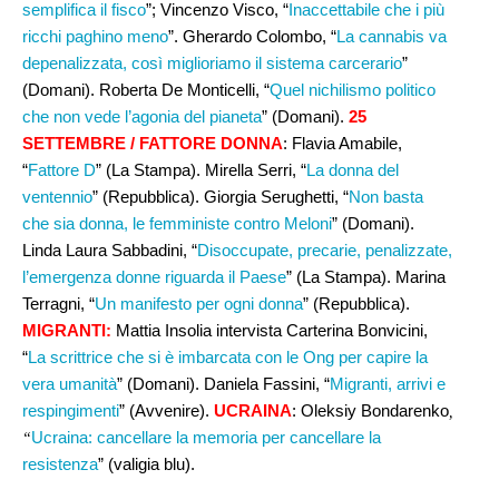
semplifica il fisco
”; Vincenzo Visco, “
Inaccettabile che i più
ricchi paghino meno
”. Gherardo Colombo, “
La cannabis va
depenalizzata, così miglioriamo il sistema carcerario
”
(Domani). Roberta De Monticelli, “
Quel nichilismo politico
che non vede l’agonia del pianeta
” (Domani).
25
SETTEMBRE / FATTORE DONNA
: Flavia Amabile,
“
Fattore D
” (La Stampa). Mirella Serri, “
La donna del
ventennio
” (Repubblica). Giorgia Serughetti, “
Non basta
che sia donna, le femministe contro Meloni
” (Domani).
Linda Laura Sabbadini, “
Disoccupate, precarie, penalizzate,
l’emergenza donne riguarda il Paese
” (La Stampa). Marina
Terragni, “
Un manifesto per ogni donna
” (Repubblica).
MIGRANTI:
Mattia Insolia intervista Carterina Bonvicini,
“
La scrittrice che si è imbarcata con le Ong per capire la
vera umanità
” (Domani). Daniela Fassini, “
Migranti, arrivi e
respingimenti
” (Avvenire).
UCRAINA
: Oleksiy Bondarenko
,
Ucraina: cancellare la memoria per cancellare la
“
resistenza
” (valigia blu).