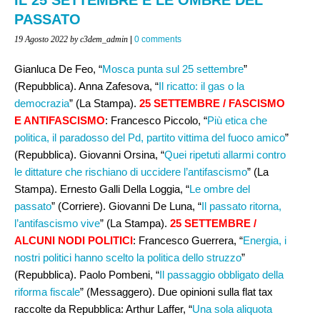
PASSATO
19 Agosto 2022
by c3dem_admin
|
0 comments
Gianluca De Feo, “
Mosca punta sul 25 settembre
”
(Repubblica). Anna Zafesova, “
Il ricatto: il gas o la
democrazia
” (La Stampa).
25 SETTEMBRE / FASCISMO
E ANTIFASCISMO
: Francesco Piccolo, “
Più etica che
politica, il paradosso del Pd, partito vittima del fuoco amico
”
(Repubblica). Giovanni Orsina, “
Quei ripetuti allarmi contro
le dittature che rischiano di uccidere l’antifascismo
” (La
Stampa). Ernesto Galli Della Loggia, “
Le ombre del
passato
” (Corriere). Giovanni De Luna, “
Il passato ritorna,
l’antifascismo vive
” (La Stampa).
25 SETTEMBRE /
ALCUNI NODI POLITICI
: Francesco Guerrera, “
Energia, i
nostri politici hanno scelto la politica dello struzzo
”
(Repubblica). Paolo Pombeni, “
Il passaggio obbligato della
riforma fiscale
” (Messaggero). Due opinioni sulla flat tax
raccolte da Repubblica: Arthur Laffer, “
Una sola aliquota