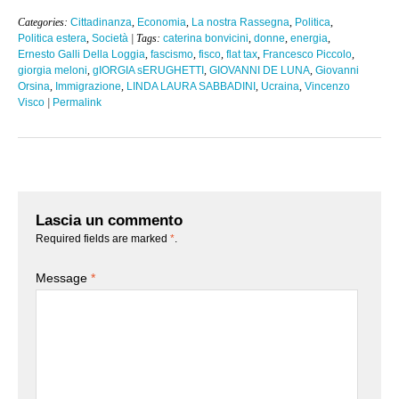
Categories:
Cittadinanza
,
Economia
,
La nostra Rassegna
,
Politica
,
Politica estera
,
Società
| Tags:
caterina bonvicini
,
donne
,
energia
,
Ernesto Galli Della Loggia
,
fascismo
,
fisco
,
flat tax
,
Francesco Piccolo
,
giorgia meloni
,
gIORGIA sERUGHETTI
,
GIOVANNI DE LUNA
,
Giovanni
Orsina
,
Immigrazione
,
LINDA LAURA SABBADINI
,
Ucraina
,
Vincenzo
Visco
|
Permalink
Lascia un commento
Required fields are marked
*
.
Message
*