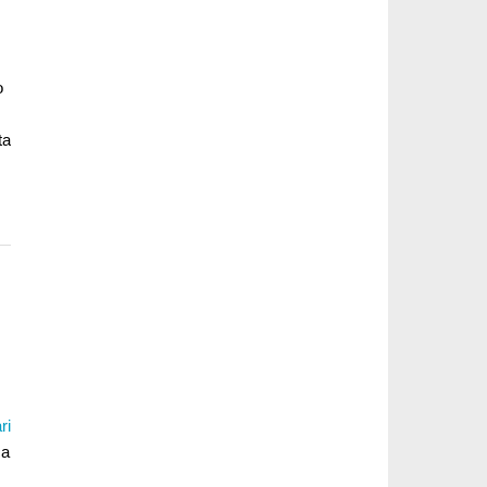
o
ta
ri
ca