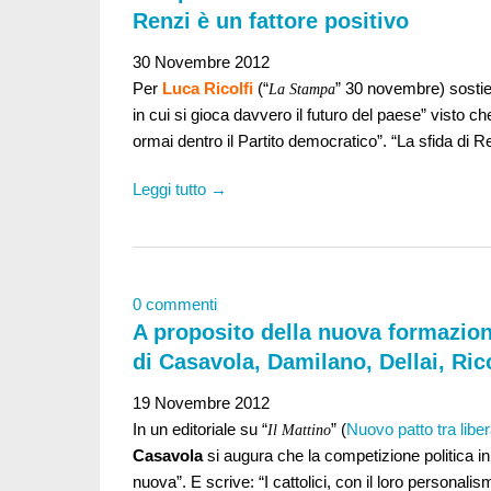
Renzi è un fattore positivo
30 Novembre 2012
Per
Luca Ricolfi
(“
” 30 novembre) sostien
La Stampa
in cui si gioca davvero il futuro del paese” visto ch
ormai dentro il Partito democratico”. “La sfida di 
Leggi tutto →
0 commenti
A proposito della nuova formazion
di Casavola, Damilano, Dellai, Rico
19 Novembre 2012
In un editoriale su “
” (
Nuovo patto tra libera
Il Mattino
Casavola
si augura che la competizione politica in I
nuova”. E scrive: “I cattolici, con il loro personali