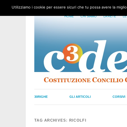
Utilizziamo i cookie per essere sicuri che tu possa avere la migli
HOME
CHI SIAMO
LA RETE
LE
30RIGHE
GLI ARTICOLI
CORSIVI
TAG ARCHIVES:
RICOLFI