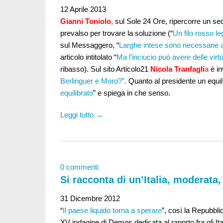
12 Aprile 2013
Gianni Toniolo
,
sul Sole 24 Ore, ripercorre un seco
prevalso per trovare la soluzione (“
Un filo rosso leg
sul Messaggero, “
Larghe intese sono necessarie a
articolo intitolato “
Ma l’inciucio può avere delle virt
ribasso). Sul sito Articolo21
Nicola Tranfagli
a
è in
Berlinguer e Moro?”.
Quanto al presidente un equili
equilibrato
” e spiega in che senso.
Leggi tutto →
0 commenti
Si racconta di un’Italia, moderata
31 Dicembre 2012
“
Il paese liquido torna a sperare
”, così la Repubbli
XV indagine di Demos dedicata al rapprto fra gli Ita