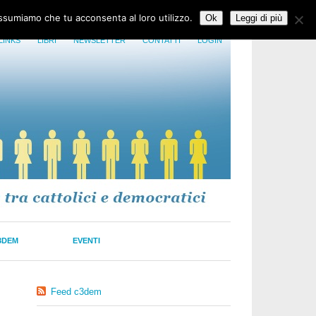
assumiamo che tu acconsenta al loro utilizzo.
Ok
Leggi di più
LINKS
LIBRI
NEWSLETTER
CONTATTI
LOGIN
3DEM
EVENTI
Feed c3dem