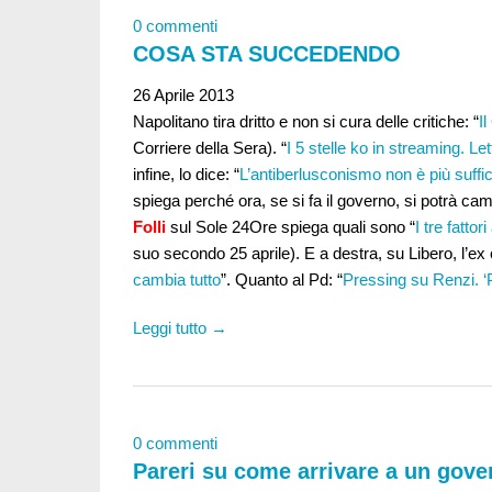
0 commenti
COSA STA SUCCEDENDO
26 Aprile 2013
Napolitano tira dritto e non si cura delle critiche: “
Il
Corriere della Sera). “
I 5 stelle ko in streaming. L
infine, lo dice: “
L’antiberlusconismo non è più suffi
spiega perché ora, se si fa il governo, si potrà camb
Folli
sul Sole 24Ore spiega quali sono “
I tre fattor
suo secondo 25 aprile). E a destra, su Libero, l
cambia tutto
”. Quanto al Pd: “
Pressing su Renzi. ‘P
Leggi tutto →
0 commenti
Pareri su come arrivare a un gove