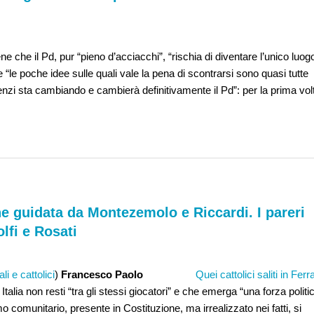
e che il Pd, pur “pieno d’acciacchi”, “rischia di diventare l’unico luog
e “le poche idee sulle quali vale la pena di scontrarsi sono quasi tutte
Renzi sta cambiando e cambierà definitivamente il Pd”: per la prima vol
e guidata da Montezemolo e Riccardi. I pareri
lfi e Rosati
li e cattolici
)
Francesco Paolo
Quei cattolici saliti in Ferra
talia non resti “tra gli stessi giocatori” e che emerga “una forza politi
smo comunitario, presente in Costituzione, ma irrealizzato nei fatti, si