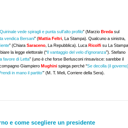
 Quirinale vede spiragli e punta sull’alto profilo
” (Marzio
Breda
sul
etta vendica Bersani
” (
Mattia Feltri
, La Stampa). Qualcuno a sinistra,
ciente
” (Chiara
Saraceno
, La Repubblica). Luca
Ricolfi
su La Stamp
iare la legge elettorale (“
Il vantaggio del velo d’ignoranza
”). Stefano
i a favore di Letta
” (uno è che forse Berlusconi rinsavisce: sarebbe il
’ex compagno Giampiero
Mughini
spiega perché “
Se decolla (il governo)
rendi in mano il partito’
” (M. T. Meli, Corriere della Sera).
rno e come scegliere un presidente