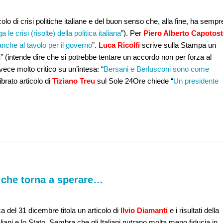
lo di crisi politiche italiane e del buon senso che, alla fine, ha sempr
a le crisi (risolte) della politica italiana
”). Per
Piero Alberto Capotost
nche al tavolo per il governo
”.
Luca Ricolfi
scrive sulla Stampa un
ù
” (intende dire che si potrebbe tentare un accordo non per forza al
vece molto critico su un’intesa: “
Bersani e Berlusconi sono come
brato articolo di
Tiziano Treu
sul Sole 24Ore chiede “
Un presidente
, che torna a sperare…
ca del 31 dicembre titola un articolo di
Ilvio Diamanti
e i risultati della
liani e lo Stato. Sembra che gli Italiani nutrano molta meno fiducia in