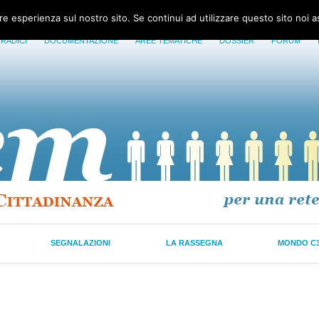
ore esperienza sul nostro sito. Se continui ad utilizzare questo sito noi 
 RADICI
DOCUMENTAZIONE
AREE TEMATICHE
DOSSIER
FORUM
SEGNALAZIONI
LA RASSEGNA
MONDO C