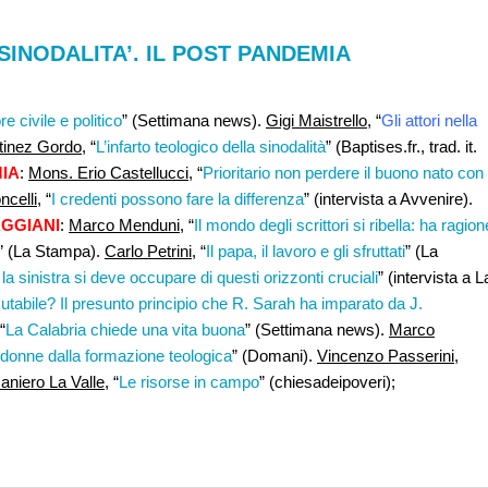
 SINODALITA’. IL POST PANDEMIA
e civile e politico
” (Settimana news).
Gigi Maistrello
, “
Gli attori nella
inez Gordo
, “
L’infarto teologico della sinodalità
” (Baptises.fr., trad. it.
IA
:
Mons. Erio Castellucci
, “
Prioritario non perdere il buono nato con
celli
, “
I credenti possono fare la differenza
” (intervista a Avvenire).
AGGIANI
:
Marco Menduni,
“
Il mondo degli scrittori si ribella: ha ragion
” (La Stampa).
Carlo Petrini
, “
Il papa, il lavoro e gli sfruttati
” (La
la sinistra si deve occupare di questi orizzonti cruciali
” (intervista a L
utabile? Il presunto principio che R. Sarah ha imparato da J.
 “
La Calabria chiede una vita buona
” (Settimana news).
Marco
donne dalla formazione teologica
” (Domani).
Vincenzo Passerini
,
aniero La Valle
, “
Le risorse in campo
” (chiesadeipoveri);