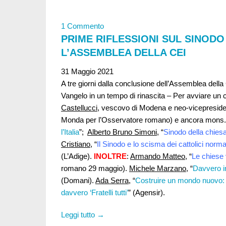
1 Commento
PRIME RIFLESSIONI SUL SINODO
L’ASSEMBLEA DELLA CEI
31 Maggio 2021
A tre giorni dalla conclusione dell’Assemblea della
Vangelo in un tempo di rinascita – Per avviare u
Castellucci,
vescovo di Modena e neo-vicepresident
Monda per l’Osservatore romano) e ancora mons. C
l’Italia
”;
Alberto Bruno Simoni,
“
Sinodo della chiesa
Cristiano
, “
Il Sinodo e lo scisma dei cattolici norma
(L’Adige).
INOLTRE
:
Armando Matteo
, “
Le chiese 
romano 29 maggio).
Michele Marzano
, “
Davvero in
(Domani).
Ada Serra
, “
Costruire un mondo nuovo: d
davvero ‘Fratelli tutti’
” (Agensir).
Leggi tutto →