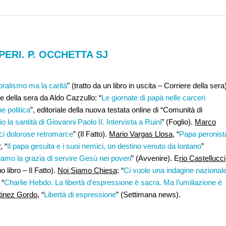
ERI. P. OCCHETTA SJ
oralismo ma la carità
” (tratto da un libro in uscita – Corriere della sera
re della sera da Aldo Cazzullo: “
Le giornate di papà nelle carceri
ne politica
”, editoriale della nuova testata online di “Comunità di
o la santità di Giovanni Paolo II. Intervista a Ruini
” (Foglio).
Marco
nci dolorose retromarce
” (Il Fatto).
Mario Vargas Llosa
, “
Papa peronist
,
“
Il papa gesuita e i suoi nemici, un destino venuto da lontano
”
amo la grazia di servire Gesù nei poveri
” (Avvenire). E
rio Castellucci
o libro – Il Fatto).
Noi Siamo Chiesa
: “
Ci vuole una indagine nazional
 “
Charlie Hebdo. La libertà d’espressione è sacra. Ma l’umiliazione è
inez Gordo,
“
Libertà di espressione
” (Settimana news).