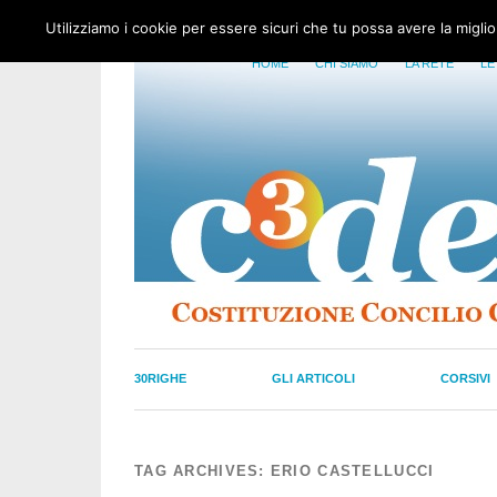
Utilizziamo i cookie per essere sicuri che tu possa avere la migli
HOME
CHI SIAMO
LA RETE
LE
30RIGHE
GLI ARTICOLI
CORSIVI
TAG ARCHIVES:
ERIO CASTELLUCCI