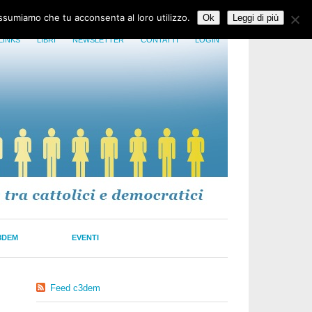
assumiamo che tu acconsenta al loro utilizzo.
Ok
Leggi di più
LINKS
LIBRI
NEWSLETTER
CONTATTI
LOGIN
3DEM
EVENTI
Feed c3dem