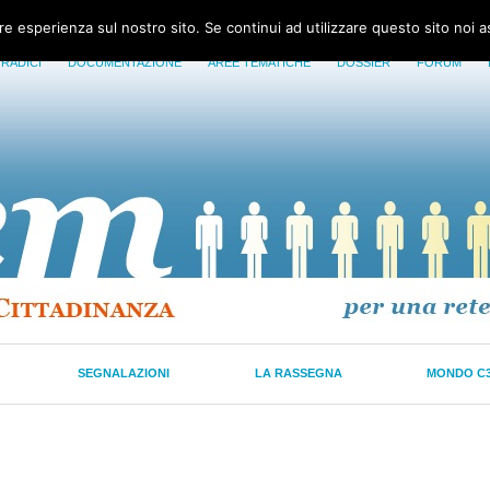
ore esperienza sul nostro sito. Se continui ad utilizzare questo sito noi 
 RADICI
DOCUMENTAZIONE
AREE TEMATICHE
DOSSIER
FORUM
SEGNALAZIONI
LA RASSEGNA
MONDO C