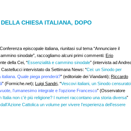
 DELLA CHIESA ITALIANA, DOPO
 Conferenza episcopale italiana, riunitasi sul tema “Annunciare il
n cammino sinodale”, raccogliamo alcuni primi commenti:
Erio
e della Cei, “
Essenzialità e cammino sinodale
” (intervista ad Andre
astellucci intervistato da Settimana News: “
Cei: un Sinodo per
 italiana. Quale piega prenderà?
” (editoriale dei Viandanti);
Riccardo
li
” (Formiche.net);
Luigi Sandri
, “
Vescovi italiani, un Sinodo censurato
vuote, l’umanesimo integrale e l’opzione Francesco
” (Osservatore
 Italia non c’è più religione? I numeri raccontano una storia diversa
”
all’Azione Cattolica un volume per vivere l’esperienza dell’essere