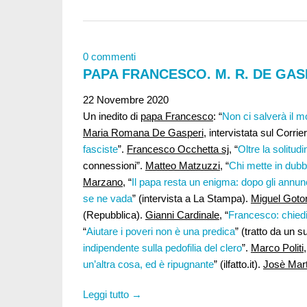
0 commenti
PAPA FRANCESCO. M. R. DE GASP
22 Novembre 2020
Un inedito di
papa Francesco
: “
Non ci salverà il m
Maria Romana De Gasperi,
intervistata sul Corrie
fasciste
”.
Francesco Occhetta sj
, “
Oltre la solitudi
connessioni”.
Matteo Matzuzzi,
“
Chi mette in dubbi
Marzano
, “
Il papa resta un enigma: dopo gli annu
se ne vada
” (intervista a La Stampa).
Miguel Gotor
(Repubblica).
Gianni Cardinale
, “
Francesco: chiedi
“
Aiutare i poveri non è una predica
” (tratto da un su
indipendente sulla pedofilia del clero
”.
Marco Politi
,
un’altra cosa, ed è ripugnante
” (ilfatto.it).
Josè Mart
Leggi tutto →