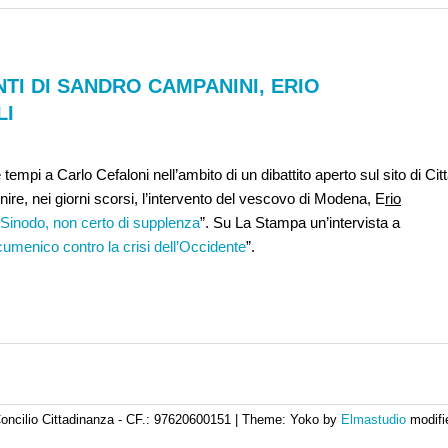
NTI DI SANDRO CAMPANINI, ERIO
LI
 tempi a Carlo Cefaloni nell’ambito di un dibattito aperto sul sito di Cit
nire, nei giorni scorsi, l’intervento del vescovo di Modena, E
rio
i Sinodo, non certo di supplenza
”. Su La Stampa un’intervista a
umenico contro la crisi dell’Occidente
”.
oncilio Cittadinanza - CF.: 97620600151
|
Theme: Yoko by
Elmastudio
modifi