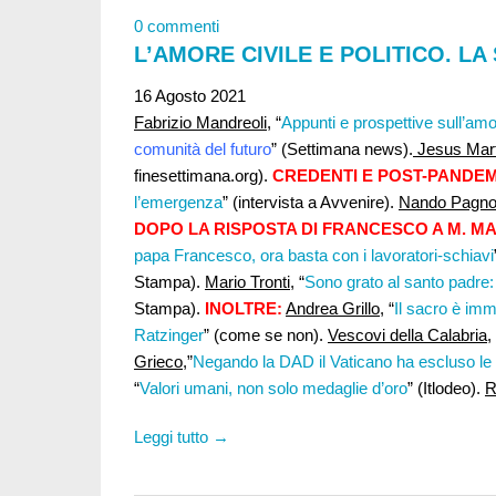
0 commenti
L’AMORE CIVILE E POLITICO. LA
16 Agosto 2021
Fabrizio Mandreoli,
“
Appunti e prospettive sull’amor
comunità del futuro
” (Settimana news).
Jesus Mart
finesettimana.org).
CREDENTI E POST-PANDEM
l’emergenza
” (intervista a Avvenire).
Nando Pagnon
DOPO LA RISPOSTA DI FRANCESCO A M. M
papa Francesco, ora basta con i lavoratori-schiavi
Stampa).
Mario Tronti
, “
Sono grato al santo padre: 
Stampa).
INOLTRE:
Andrea Grillo
, “
Il sacro è imm
Ratzinger
” (come se non).
Vescovi della Calabria
,
Grieco
,”
Negando la DAD il Vaticano ha escluso le 
“
Valori umani, non solo medaglie d’oro
” (Itlodeo).
R
Leggi tutto →