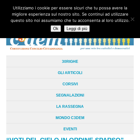
Utilizziamo i cookie per essere sicuri che tu possa avere la
HOME
CHI SIAMO
LA RETE
LE RADICI
DOCUMENTAZIONE
migliore esperienza sul nostro sito. Se continui ad utilizzare
AREE TEMATICHE
DOSSIER
FORUM
LINKS
LIBRI
NEWSLETTER
questo sito noi assumiamo che tu acconsenta al loro utilizzo.
CONTATTI
LOGIN
Ok
Leggi di più
30RIGHE
GLI ARTICOLI
CORSIVI
SEGNALAZIONI
LA RASSEGNA
MONDO C3DEM
EVENTI
“VOTI DEL CIELO IN ORDINE SPARSO”