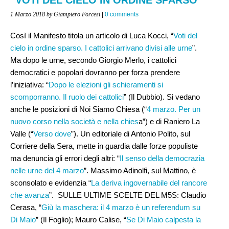
1 Marzo 2018
by Giampiero Forcesi
|
0 comments
Così il Manifesto titola un articolo di Luca Kocci, “
Voti del
cielo in ordine sparso. I cattolici arrivano divisi alle urne
”.
Ma dopo le urne, secondo Giorgio Merlo, i cattolici
democratici e popolari dovranno per forza prendere
l’iniziativa: “
Dopo le elezioni gli schieramenti si
scomporranno. Il ruolo dei cattolici
” (Il Dubbio). Si vedano
anche le posizioni di Noi Siamo Chiesa (“
4 marzo. Per un
nuovo corso nella società e nella chies
a”) e di Raniero La
Valle (“
Verso dove
”). Un editoriale di Antonio Polito, sul
Corriere della Sera, mette in guardia dalle forze populiste
ma denuncia gli errori degli altri: “
Il senso della democrazia
nelle urne del 4 marzo
”. Massimo Adinolfi, sul Mattino, è
sconsolato e evidenzia “
La deriva ingovernabile del rancore
che avanza
”. SULLE ULTIME SCELTE DEL M5S: Claudio
Cerasa, “
Giù la maschera: il 4 marzo è un referendum su
Di Maio
” (Il Foglio); Mauro Calise, “
Se Di Maio calpesta la