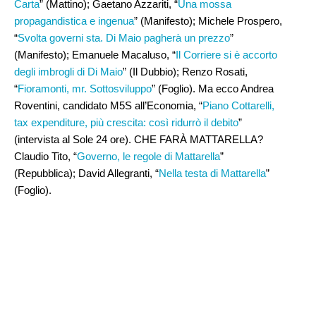
Carta
” (Mattino); Gaetano Azzariti, “
Una mossa
propagandistica e ingenua
” (Manifesto); Michele Prospero,
“
Svolta governi sta. Di Maio pagherà un prezzo
”
(Manifesto); Emanuele Macaluso, “
Il Corriere si è accorto
degli imbrogli di Di Maio
” (Il Dubbio); Renzo Rosati,
“
Fioramonti, mr. Sottosviluppo
” (Foglio). Ma ecco Andrea
Roventini, candidato M5S all’Economia, “
Piano Cottarelli,
tax expenditure, più crescita: così ridurrò il debito
”
(intervista al Sole 24 ore). CHE FARÀ MATTARELLA?
Claudio Tito, “
Governo, le regole di Mattarella
”
(Repubblica); David Allegranti, “
Nella testa di Mattarella
”
(Foglio).