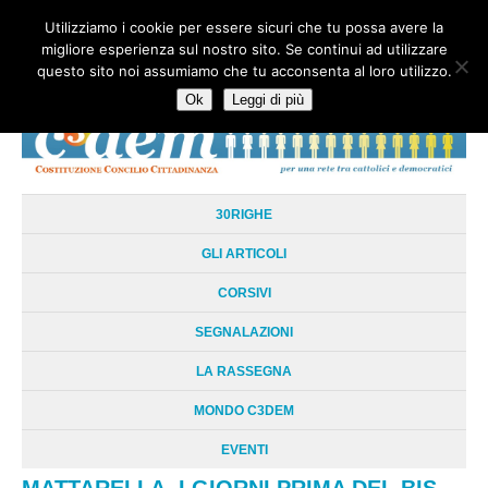
Utilizziamo i cookie per essere sicuri che tu possa avere la
HOME
CHI SIAMO
LA RETE
LE RADICI
DOCUMENTAZIONE
migliore esperienza sul nostro sito. Se continui ad utilizzare
AREE TEMATICHE
DOSSIER
FORUM
LINKS
LIBRI
NEWSLETTER
questo sito noi assumiamo che tu acconsenta al loro utilizzo.
CONTATTI
LOGIN
Ok
Leggi di più
30RIGHE
GLI ARTICOLI
CORSIVI
SEGNALAZIONI
LA RASSEGNA
MONDO C3DEM
EVENTI
MATTARELLA, I GIORNI PRIMA DEL BIS.