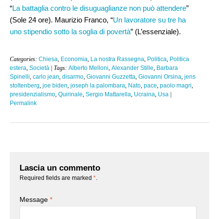
“
La battaglia contro le disuguaglianze non può attendere
”
(Sole 24 ore). Maurizio Franco, “
Un lavoratore su tre ha
uno stipendio sotto la soglia di povertà
” (L’essenziale).
Categories:
Chiesa
,
Economia
,
La nostra Rassegna
,
Politica
,
Politica
estera
,
Società
| Tags:
Alberto Melloni
,
Alexander Stille
,
Barbara
Spinelli
,
carlo jean
,
disarmo
,
Giovanni Guzzetta
,
Giovanni Orsina
,
jens
stoltenberg
,
joe biden
,
joseph la palombara
,
Nato
,
pace
,
paolo magri
,
presidenzialismo
,
Quirinale
,
Sergio Mattarella
,
Ucraina
,
Usa
|
Permalink
Lascia un commento
Required fields are marked
*
.
Message
*