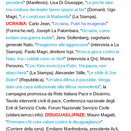
president
” (Manifesto). Lisa Di Giuseppe, “
Le poche idee
ma confuse dei leader fanno spazio al bis
” (Domani). Ugo
Magri, “
Le condizioni di Mattarella
” (La Stampa).
UCRAINA
: Carlo Jean, “
Ucraina, Putin ha esagerato
”
(Formiche.net). Joseph La Palombara, “
Ucraina, come
evitare una guerra inutile
”. Jens Stoltenberg, segretario
generale Nato, “
Reagiremo alle aggressioni
” (intervista a La
Stampa). Paolo Magri, direttore Ispi, “
Mosca gioca contro la
Nato, ma i soldati sono un bluff
” (intervista a Qn). Monica
Perosino, “
Così Kiev esorcizza Putin: ‘Ha paura, non
attaccherà’
” (La Stampa). Alexander Stille, “
Le sfide di Joe
Biden
” (Repubblica). “
Un’altra difesa è possibile. Venga
data una casa istituzionale alla difesa nonviolenta
”, la
campagna promossa da Rete Italiana Pace e Disarmo,
Tavolo interventi civili di pace, Conferenza nazionale degli
Enti di Servizio Civile, Forum Nazionale Servizio Civile
(sbilanciamoci.info).
DISUGUAGLIANZE
: Mauro Magatti,
“
Premiare chi crea valore contro le disuguaglianze
”
(Corriere della sera). Emiliano Manfredonia, presidente Acli,