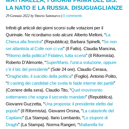
LA NATO E LA RUSSIA. DISUGUAGLIANZE
29 Gennaio 2022
by Vittorio Sammarco
|
0 comments
Infiniti gli articoli dei giorni scorsi sulle votazioni per il
Quirinale. Ne ricordiamo solo alcuni: Alberto Melloni, “
La
Chiesa alla finestra
” (Repubblica); Barbara Spinelli, “
Se non
sei atlantista al Colle non ci vai
” (Il Fatto). Claudia Mancina,
“
Ritorno della politica? Fidatevi, tutta scena
” (Il Riformista).
Roberto D’Alimonte, “
SuperMario, l’unica soluzione, oppure
c’è il bis del presidente
” (Sole 24 ore). Claudio Cerasa,
“
Draghicidio, il suicidio della politica
” (Foglio). Antonio Polito,
“
Il casting dei candidati che svela le faide interne dei partiti
”
(Corriere della sera). Claudio Tito, “
Quel movimento
sotterraneo che sogna il secondo mandato
” (Repubblica).
Giovanni Guzzetta, “
Una proposta: il presidente eletto dal
popolo
” (Il Riformista). Giovanni Orsina, “
La catastrofe del
Capitano
” (La Stampa). Ilario Lombardo, “
Lo stupore di
Draghi
” (La Stampa). Norma Rangeri, “
Mattarella for