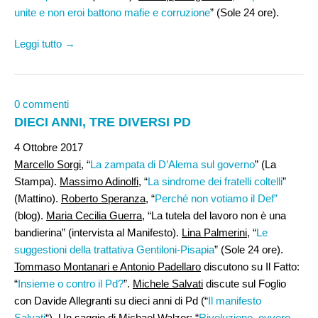
unite e non eroi battono mafie e corruzione
” (Sole 24 ore).
Leggi tutto →
0 commenti
DIECI ANNI, TRE DIVERSI PD
4 Ottobre 2017
Marcello Sorgi
, “
La zampata di D’Alema sul governo
” (La
Stampa).
Massimo Adinolfi,
“
La sindrome dei fratelli coltelli
”
(Mattino).
Roberto Speranza
, “
Perché non votiamo il Def”
(blog).
Maria Cecilia Guerra
, “La tutela del lavoro non è una
bandierina” (intervista al Manifesto).
Lina Palmerini,
“
Le
suggestioni della trattativa Gentiloni-Pisapia
” (Sole 24 ore).
Tommaso Montanari e Antonio Padellaro
discutono su Il Fatto:
“
Insieme o contro il Pd?
”.
Michele Salvati
discute sul Foglio
con Davide Allegranti su dieci anni di Pd (“
Il manifesto
Salvati
“). Un saggio di
Michael Walzer
: “
Rivoluzione, ovvero