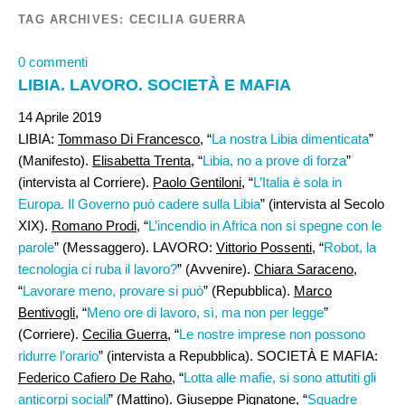
TAG ARCHIVES:
CECILIA GUERRA
0 commenti
LIBIA. LAVORO. SOCIETÀ E MAFIA
14 Aprile 2019
LIBIA:
Tommaso Di Francesco
, “
La nostra Libia dimenticata
”
(Manifesto).
Elisabetta Trenta
, “
Libia, no a prove di forza
”
(intervista al Corriere).
Paolo Gentiloni
, “
L’Italia è sola in
Europa. Il Governo può cadere sulla Libia
” (intervista al Secolo
XIX).
Romano Prodi
, “
L’incendio in Africa non si spegne con le
parole
” (Messaggero). LAVORO:
Vittorio Possenti,
“
Robot, la
tecnologia ci ruba il lavoro?
” (Avvenire).
Chiara Saraceno
,
“
Lavorare meno, provare si può
” (Repubblica).
Marco
Bentivogli,
“
Meno ore di lavoro, sì, ma non per legge
”
(Corriere).
Cecilia Guerra
, “
Le nostre imprese non possono
ridurre l’orario
” (intervista a Repubblica). SOCIETÀ E MAFIA:
Federico Cafiero De Raho
, “
Lotta alle mafie, si sono attutiti gli
anticorpi sociali
” (Mattino).
Giuseppe Pignatone
, “
Squadre