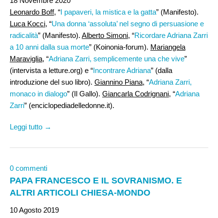
18 Novembre 2020
Leonardo Boff
, “
I papaveri, la mistica e la gatta
” (Manifesto).
Luca Kocci
, “
Una donna ‘assoluta’ nel segno di persuasione e
radicalità
” (Manifesto).
Alberto Simoni
, “
Ricordare Adriana Zarri
a 10 anni dalla sua morte
” (Koinonia-forum).
Mariangela
Maraviglia
, “
Adriana Zarri, semplicemente una che vive
”
(intervista a letture.org) e “
Incontrare Adriana
” (dalla
introduzione del suo libro).
Giannino Piana
, “
Adriana Zarri,
monaco in dialogo
” (Il Gallo).
Giancarla Codrignani,
“
Adriana
Zarri
” (enciclopediadelledonne.it).
Leggi tutto →
0 commenti
PAPA FRANCESCO E IL SOVRANISMO. E
ALTRI ARTICOLI CHIESA-MONDO
10 Agosto 2019