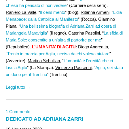
chiesa ha pensato di non vedere
” (Corriere della sera).
Raniero La Valle
, “
Il censimento
” (blog).
Ritanna Armeni
, “
Lidia
Menapace: dalla Cattolica al Manifesto
” (Rocca).
Giannino
Piana
, “
Una bellissima biografia di Adriana Zarri ad opera di
Mariangela Maraviglia
” (il regno).
Caterina Pasolini
, “
La sfida di
Maria Sole: consentite a un’altra di partorire per me
”
(Repubblica).
L’UMANITA’ DI AGITU
:
Diego Andreatta
,
“
Trento in marcia per Agitu, uccisa da chi voleva aiutare
”
(Avvenire).
Martina Schullian
, “
L’umanità è l’eredità che ci
lascia Agitu
” (La Stampa).
Vincenzo Passerini,
“
Agitu, sei stata
un dono per il Trentino
” (Trentino).
Leggi tutto →
1 Commento
DEDICATO AD ADRIANA ZARRI