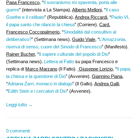
Papa Francesco
, “
Il sovranismo mi spaventa, porta alle
guerre
” (intervista a La Stampa).
Alberto Melloni
, “
Il caso
Goethe e il celibato
” (Repubblica).
Andrea Riccardi
, “
Paolo VI,
il papa santo che rilanciò la chiesa
” (Corriere).
Card.
Francesco Coccopalmerio
, “
Sinodalità dal consultivo al
deliberativo?
” (Settimana news).
Guido Viale
, “
L’Amazzonia,
riserva di senso, cuore del Sinodo di Francesco
” (Manifesto).
Rainer Bucher
, “
Il sapere culturale del popolo di Dio
”
(Settimana news).
Lettera al Fatto
su papa Francesco e
replica di
Marco Marzano
(Il Fatto).
Giuseppe Lorizio
, “
Il papa,
la chiesa e la questione di Dio
” (Avvenire).
Giannino Piana
,
“
Adriana Zarri, monaco in dialogo
” (Il Gallo).
Andrea Galli
,
“
Edith Stein e i cercatori di Dio
” (Avvenire).
Leggi tutto →
0 commenti