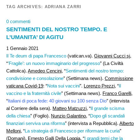
TAG ARCHIVES:
ADRIANA ZARRI
0 commenti
SENTIMENTI DEL NOSTRO TEMPO. E
L’UMANITA’ DI AGITU
1 Gennaio 2021
Il Te deum di papa Francesco
(vatican.va).
Giovanni Cucci sj,
“
’Fragile’: un nuovo immaginario del progresso
” (La Civiltà
Cattolica).
Amedeo Cencini,
“
Sentimenti del nostro tempo:
condivisione e consolazione
” (Settimana news).
Commissione
vaticana Covid-19
: “
Nota sui vaccini
”.
Lorenzo Prezzi
, “
Il
vaccino e la fraternità civile
” (Settimana news).
Franco Garelli
,
“
Italiani di poca fede: 40 giovani su 100 senza Dio
” (intervista
al Corriere della sera).
Matteo Matzuzzi
, “
Il grande scisma
della chiesa
” (Foglio).
Nunzio Galantino
, “
Dopo gli scandali
finanziari serviva una riforma
” (intervista a Repubblica).
Alberto
Melloni
, “
La strategia di Francesco per riformare la curia
”
(Domani).
Ernesto Galli Della Loggia
, “
I grandi temi che la