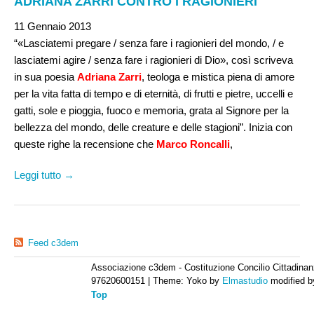
ADRIANA ZARRI CONTRO I RAGIONIERI
11 Gennaio 2013
“«Lasciatemi pregare / senza fare i ragionieri del mondo, / e
lasciatemi agire / senza fare i ragionieri di Dio», così scriveva
in sua poesia
Adriana Zarri
, teologa e mistica piena di amore
per la vita fatta di tempo e di eternità, di frutti e pietre, uccelli e
gatti, sole e pioggia, fuoco e memoria, grata al Signore per la
bellezza del mondo, delle creature e delle stagioni”. Inizia con
queste righe la recensione che
Marco Roncalli
,
Leggi tutto →
Feed c3dem
Associazione c3dem - Costituzione Concilio Cittadinan
97620600151
|
Theme: Yoko by
Elmastudio
modified 
Top