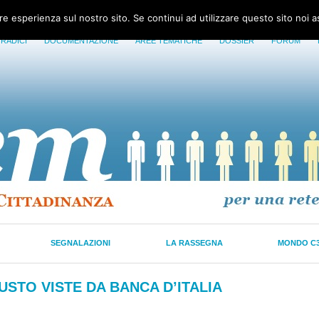
ore esperienza sul nostro sito. Se continui ad utilizzare questo sito noi 
 RADICI
DOCUMENTAZIONE
AREE TEMATICHE
DOSSIER
FORUM
SEGNALAZIONI
LA RASSEGNA
MONDO C
USTO VISTE DA BANCA D’ITALIA