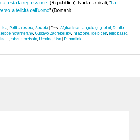
 ma resta la repressione
” (Repubblica). Nadia Urbinati, “
La
erso la felicità dell’uomo
” (Domani).
itica
,
Politica estera
,
Società
| Tags:
Afghanistan
,
angelo guglielmi
,
Danilo
useppe notarstefano
,
Gustavo Zagrebelsky
,
inflazione
,
joe biden
,
lelio basso
,
rinale
,
roberta metsola
,
Ucraina
,
Usa
|
Permalink