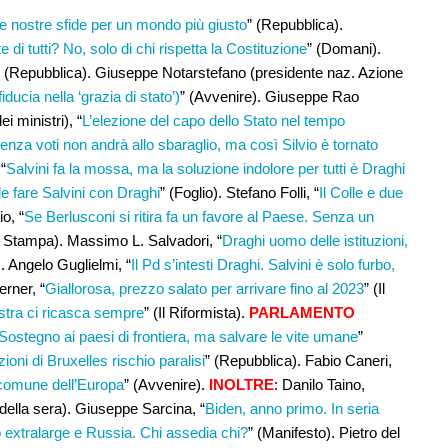
e nostre sfide per un mondo più giusto
” (Repubblica).
 di tutti? No, solo di chi rispetta la Costituzione
” (Domani).
” (Repubblica). Giuseppe Notarstefano (presidente naz. Azione
iducia nella ‘grazia di stato’)
” (Avvenire). Giuseppe Rao
i ministri), “
L’elezione del capo dello Stato nel tempo
enza voti non andrà allo sbaraglio, ma così Silvio è tornato
“
Salvini fa la mossa, ma la soluzione indolore per tutti è Draghi
e fare Salvini con Draghi
” (Foglio). Stefano Folli, “
Il Colle e due
o, “
Se Berlusconi si ritira fa un favore al Paese. Senza un
La Stampa). Massimo L. Salvadori, “
Draghi uomo delle istituzioni,
). Angelo Guglielmi, “
Il Pd s’intesti Draghi. Salvini è solo furbo,
erner, “
Giallorosa, prezzo salato per arrivare fino al 2023
” (Il
istra ci ricasca sempre
” (Il Riformista).
PARLAMENTO
Sostegno ai paesi di frontiera, ma salvare le vite umane
”
uzioni di Bruxelles rischio paralisi
” (Repubblica). Fabio Caneri,
o comune dell’Europa
” (Avvenire).
INOLTRE
: Danilo Taino,
 della sera). Giuseppe Sarcina, “
Biden, anno primo. In seria
 extralarge e Russia. Chi assedia chi?
” (Manifesto). Pietro del