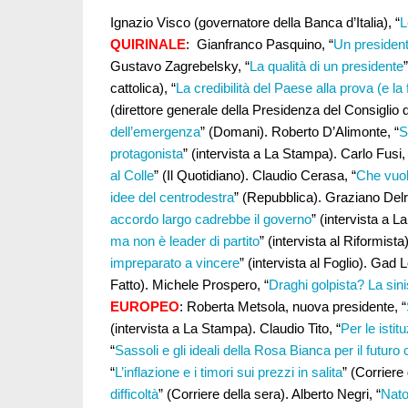
Ignazio Visco (governatore della Banca d’Italia), “
L
QUIRINALE
: Gianfranco Pasquino, “
Un presidente
Gustavo Zagrebelsky, “
La qualità di un presidente
cattolica), “
La credibilità del Paese alla prova (e la f
(direttore generale della Presidenza del Consiglio de
dell’emergenza
” (Domani). Roberto D’Alimonte, “
S
protagonista
” (intervista a La Stampa). Carlo Fusi, 
al Colle
” (Il Quotidiano). Claudio Cerasa, “
Che vuol
idee del centrodestra
” (Repubblica). Graziano Delri
accordo largo cadrebbe il governo
” (intervista a 
ma non è leader di partito
” (intervista al Riformista
impreparato a vincere
” (intervista al Foglio). Gad L
Fatto). Michele Prospero, “
Draghi golpista? La sin
EUROPEO
: Roberta Metsola, nuova presidente, “
(intervista a La Stampa). Claudio Tito, “
Per le istit
“
Sassoli e gli ideali della Rosa Bianca per il futur
“
L’inflazione e i timori sui prezzi in salita
” (Corriere
difficoltà
” (Corriere della sera). Alberto Negri, “
Nato