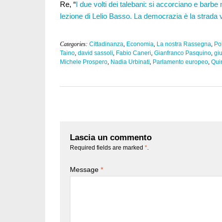
Re, “
I due volti dei talebani: si accorciano e barbe
lezione di Lelio Basso. La democrazia è la strada v
Categories:
Cittadinanza
,
Economia
,
La nostra Rassegna
,
Pol
Taino
,
david sassoli
,
Fabio Caneri
,
Gianfranco Pasquino
,
gi
Michele Prospero
,
Nadia Urbinati
,
Parlamento europeo
,
Qui
Lascia un commento
Required fields are marked
*
.
Message
*