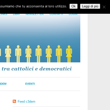
assumiamo che tu acconsenta al loro utilizzo.
Ok
Leggi di più
LINKS
LIBRI
NEWSLETTER
CONTATTI
LOGIN
3DEM
EVENTI
Feed c3dem