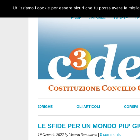
Utilizziamo i cookie per essere sicuri che tu possa avere la migli
HOME
CHI SIAMO
LA RETE
LE
30RIGHE
GLI ARTICOLI
CORSIVI
LE SFIDE PER UN MONDO PIU’ GI
19 Gennaio 2022
by Vittorio Sammarco
|
0 comments