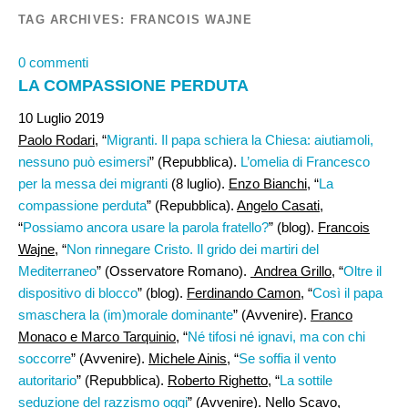
TAG ARCHIVES:
FRANCOIS WAJNE
0 commenti
LA COMPASSIONE PERDUTA
10 Luglio 2019
Paolo Rodari
, “
Migranti. Il papa schiera la Chiesa: aiutiamoli,
nessuno può esimersi
” (Repubblica).
L’omelia di Francesco
per la messa dei migranti
(8 luglio).
Enzo Bianchi
, “
La
compassione perduta
” (Repubblica).
Angelo Casati
,
“
Possiamo ancora usare la parola fratello?
” (blog).
Francois
Wajne
, “
Non rinnegare Cristo. Il grido dei martiri del
Mediterraneo
” (Osservatore Romano).
Andrea Grillo
, “
Oltre il
dispositivo di blocco
” (blog).
Ferdinando Camon
, “
Così il papa
smaschera la (im)morale dominante
” (Avvenire).
Franco
Monaco e Marco Tarquinio
, “
Né tifosi né ignavi, ma con chi
soccorre
” (Avvenire).
Michele Ainis
, “
Se soffia il vento
autoritario
” (Repubblica).
Roberto Righetto
, “
La sottile
seduzione del razzismo oggi
” (Avvenire).
Nello Scavo
,