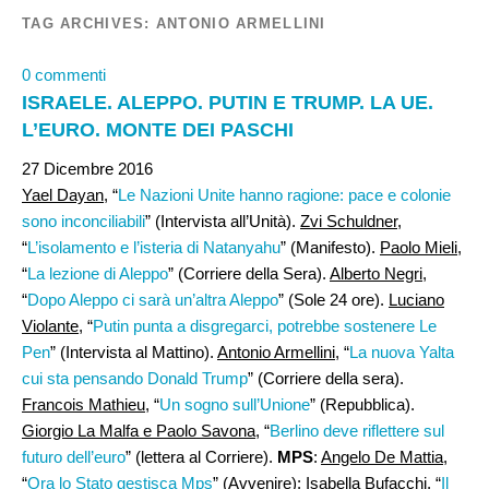
TAG ARCHIVES:
ANTONIO ARMELLINI
0 commenti
ISRAELE. ALEPPO. PUTIN E TRUMP. LA UE.
L’EURO. MONTE DEI PASCHI
27 Dicembre 2016
Yael Dayan
, “
Le Nazioni Unite hanno ragione: pace e colonie
sono inconciliabili
” (Intervista all’Unità).
Zvi Schuldner
,
“
L’isolamento e l’isteria di Natanyahu
” (Manifesto).
Paolo Mieli,
“
La lezione di Aleppo
” (Corriere della Sera).
Alberto Negri
,
“
Dopo Aleppo ci sarà un’altra Aleppo
” (Sole 24 ore).
Luciano
Violante
, “
Putin punta a disgregarci, potrebbe sostenere Le
Pen
” (Intervista al Mattino).
Antonio Armellini
, “
La nuova Yalta
cui sta pensando Donald Trump
” (Corriere della sera).
Francois Mathieu
, “
Un sogno sull’Unione
” (Repubblica).
Giorgio La Malfa e Paolo Savona
, “
Berlino deve riflettere sul
futuro dell’euro
” (lettera al Corriere).
MPS
:
Angelo De Mattia
,
“
Ora lo Stato gestisca Mps
” (Avvenire);
Isabella Bufacchi
, “
Il