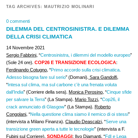
TAG ARCHIVES:
MAUTRIZIO MOLINARI
0 commenti
DILEMMA DEL CENTROSINISTRA. E DILEMMA
DELLA CRISI CLIMATICA
14 Novembre 2021
Sergio Fabbrini
, “
Centrosinistra, i dilemmi del modello europeo
”
(Sole 24 ore).
COP26 E TRANSIZIONE ECOLOGICA
:
Ferdinando Cotugno
, “
Primo accordo sulla crisi climatica.
Adesso bisogna fare sul serio
” (Domani).
Sara Gandolfi
,
“
Intesa sul clima, ma sul carbone c’è una frenata voluta
dall’India
” (Corriere della sera).
Monica Perosino
, “
Cinque sfide
per salvare la Terra
” (La Stampa).
Mario Tozzi
, “
Cop26, il
crack annunciato di Glasgow
” (La Stampa).
Roberto
Congolani
, “
Nella questione clima siamo il nemico di oi stessi
”
(intervista a Milano Finanza).
Claudio Deascalzi,
“
Serve una
transizione green aperta a tutte le tecnologie
” (intervista a F.
Fubini sul Corriere).
SONDAGGI
:
Ilvo Diamanti
, “
FdI e Lega