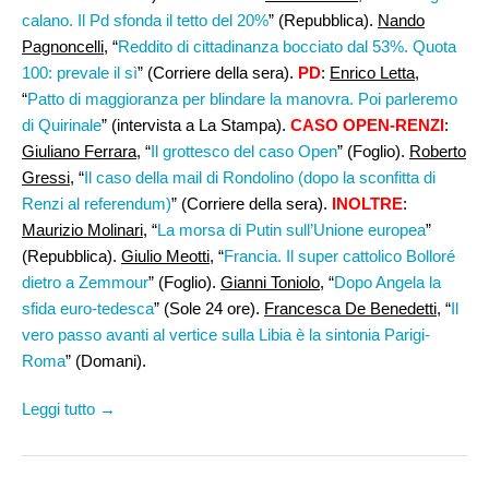
calano. Il Pd sfonda il tetto del 20%
” (Repubblica).
Nando
Pagnoncelli,
“
Reddito di cittadinanza bocciato dal 53%. Quota
100: prevale il sì
” (Corriere della sera).
PD
:
Enrico Letta,
“
Patto di maggioranza per blindare la manovra. Poi parleremo
di Quirinale
” (intervista a La Stampa).
CASO OPEN-RENZI
:
Giuliano Ferrara
, “
Il grottesco del caso Open
” (Foglio).
Roberto
Gressi,
“
Il caso della mail di Rondolino (dopo la sconfitta di
Renzi al referendum)
” (Corriere della sera).
INOLTRE
:
Maurizio Molinari
, “
La morsa di Putin sull’Unione europea
”
(Repubblica).
Giulio Meotti
, “
Francia. Il super cattolico Bolloré
dietro a Zemmour
” (Foglio).
Gianni Toniolo
, “
Dopo Angela la
sfida euro-tedesca
” (Sole 24 ore).
Francesca De Benedetti
, “
Il
vero passo avanti al vertice sulla Libia è la sintonia Parigi-
Roma
” (Domani).
Leggi tutto →