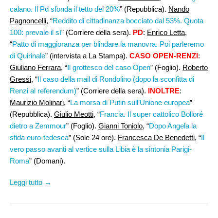
calano. Il Pd sfonda il tetto del 20%
” (Repubblica).
Nando
Pagnoncelli,
“
Reddito di cittadinanza bocciato dal 53%. Quota
100: prevale il sì
” (Corriere della sera).
PD
:
Enrico Letta,
“
Patto di maggioranza per blindare la manovra. Poi parleremo
di Quirinale
” (intervista a La Stampa).
CASO OPEN-RENZI
:
Giuliano Ferrara
, “
Il grottesco del caso Open
” (Foglio).
Roberto
Gressi,
“
Il caso della mail di Rondolino (dopo la sconfitta di
Renzi al referendum)
” (Corriere della sera).
INOLTRE
:
Maurizio Molinari
, “
La morsa di Putin sull’Unione europea
”
(Repubblica).
Giulio Meotti
, “
Francia. Il super cattolico Bolloré
dietro a Zemmour
” (Foglio).
Gianni Toniolo
, “
Dopo Angela la
sfida euro-tedesca
” (Sole 24 ore).
Francesca De Benedetti
, “
Il
vero passo avanti al vertice sulla Libia è la sintonia Parigi-
Roma
” (Domani).
Leggi tutto →