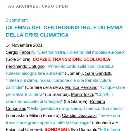
TAG ARCHIVES:
CASO OPEN
0 commenti
DILEMMA DEL CENTROSINISTRA. E DILEMMA
DELLA CRISI CLIMATICA
14 Novembre 2021
Sergio Fabbrini
, “
Centrosinistra, i dilemmi del modello europeo
”
(Sole 24 ore).
COP26 E TRANSIZIONE ECOLOGICA
:
Ferdinando Cotugno
, “
Primo accordo sulla crisi climatica.
Adesso bisogna fare sul serio
” (Domani).
Sara Gandolfi
,
“
Intesa sul clima, ma sul carbone c’è una frenata voluta
dall’India
” (Corriere della sera).
Monica Perosino
, “
Cinque sfide
per salvare la Terra
” (La Stampa).
Mario Tozzi
, “
Cop26, il
crack annunciato di Glasgow
” (La Stampa).
Roberto
Congolani
, “
Nella questione clima siamo il nemico di oi stessi
”
(intervista a Milano Finanza).
Claudio Deascalzi,
“
Serve una
transizione green aperta a tutte le tecnologie
” (intervista a F.
Fubini sul Corriere).
SONDAGGI
:
Ilvo Diamanti
, “
FdI e Lega