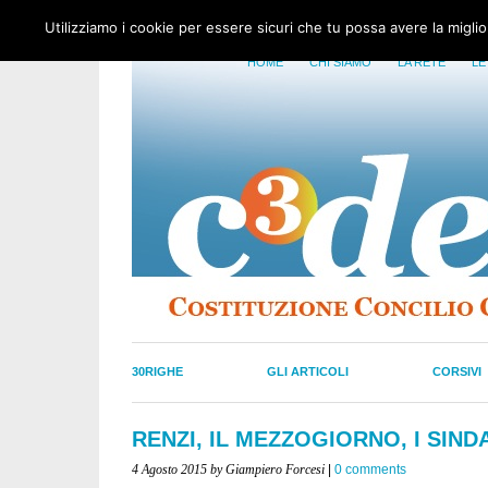
Utilizziamo i cookie per essere sicuri che tu possa avere la migli
HOME
CHI SIAMO
LA RETE
LE
30RIGHE
GLI ARTICOLI
CORSIVI
RENZI, IL MEZZOGIORNO, I SIND
4 Agosto 2015
by Giampiero Forcesi
|
0 comments