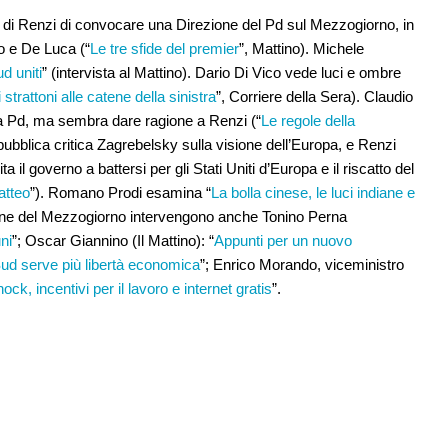
 di Renzi di convocare una Direzione del Pd sul Mezzogiorno, in
no e De Luca (“
Le tre sfide del premier
”, Mattino). Michele
d uniti
” (intervista al Mattino). Dario Di Vico vede luci e ombre
 strattoni alle catene della sinistra
”, Corriere della Sera). Claudio
sa Pd, ma sembra dare ragione a Renzi (“
Le regole della
ubblica critica Zagrebelsky sulla visione dell’Europa, e Renzi
a il governo a battersi per gli Stati Uniti d’Europa e il riscatto del
Matteo
”). Romano Prodi esamina “
La bolla cinese, le luci indiane e
one del Mezzogiorno intervengono anche Tonino Perna
ni
”; Oscar Giannino (Il Mattino): “
Appunti per un nuovo
Sud serve più libertà economica
”; Enrico Morando, viceministro
ck, incentivi per il lavoro e internet gratis
”.