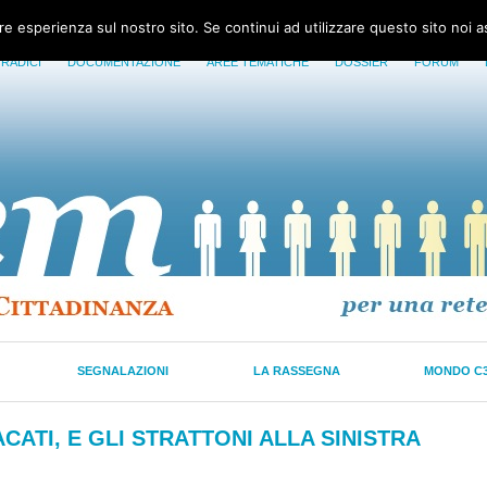
ore esperienza sul nostro sito. Se continui ad utilizzare questo sito noi 
 RADICI
DOCUMENTAZIONE
AREE TEMATICHE
DOSSIER
FORUM
SEGNALAZIONI
LA RASSEGNA
MONDO C
ACATI, E GLI STRATTONI ALLA SINISTRA