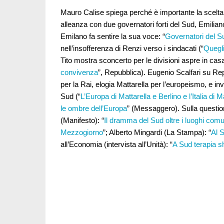
Mauro Calise spiega perché è importante la scelta
alleanza con due governatori forti del Sud, Emilia
Emilano fa sentire la sua voce: “
Governatori del Su
nell’insofferenza di Renzi verso i sindacati (“
Quegli
Tito mostra sconcerto per le divisioni aspre in ca
convivenza
”, Repubblica). Eugenio Scalfari su Rep
per la Rai, elogia Mattarella per l’europeismo, e invit
Sud (“
L’Europa di Mattarella e Berlino e l’Italia di 
le ombre dell’Europa
” (Messaggero). Sulla questi
(Manifesto): “
Il dramma del Sud oltre i luoghi comu
Mezzogiorno
”; Alberto Mingardi (La Stampa): “
Al 
all’Economia (intervista all’Unità): “
A Sud terapia sho