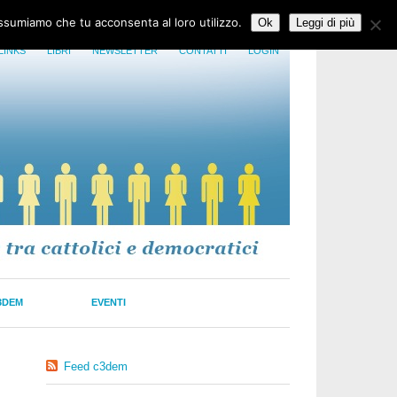
assumiamo che tu acconsenta al loro utilizzo.
Ok
Leggi di più
LINKS
LIBRI
NEWSLETTER
CONTATTI
LOGIN
3DEM
EVENTI
Feed c3dem