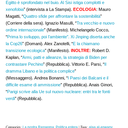
Egitto è sprofondato nel buio. Al Sisi istiga complotti e
xenofobia
” (intervista a La Stampa).
ECOLOGIA
: Mauro
Magatti, “
Quattro sfide per affrontare la sostenibilità
”
(Corriere della sera). Ignazio Masulli, “
Tra vecchio e nuovo
ordine internazionale
” (Manifesto). Michelangelo Cocco,
“
Prima lo sviluppo, poi l’ambiente”. Xi Jinping diserta anche
la Cop26
” (Domani). Alex Zanotelli, “
E la chiamano
transizione ecologica
” (Manifesto).
INOLTRE:
Robert D.
Kaplan, “
Armi, patti e alleanze, la strategia di Biden per
contrastare Pechino
” (Repubblica). Vittorio E. Parsi, “
Il
dramma Libano e la politica complice
”
(Messaggero). Andrea Bonanni, “
I Paesi dei Balcani e il
difficile esame di ammissione
” (Repubblica). Anais Ginori,
“
Parigi scrive alla Ue sul nuovo nucleare: entri tra le fonti
verdi
” (Repubblica).
Categories:
La nostra Rassegna
,
Politica estera
| Tags:
alaa al-aswany
,