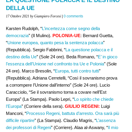
DELLA UE
17 Ottobre 2021
by Giampiero Forcesi
|
0 comments
Karsten Rudolph, “
L’incertezza come segno della
democrazia
” (Il Mulino).
POLONIA-UE
: Bernard Guetta,
“
Unione europea, quanto pesa la sentenza polacca
”
(Repubblica). Sergio Fabbrini, “
La questione polacca e il
destino della Ue
” (Sole 24 ore). Beda Romano, “
E’ in gioco
l’essenza dell’Unione nel confronto tra Ue e Polonia
” (Sole
24 ore). Marco Bresolin, “
Europa, tutti contro tutti
”
(Repubblica). Adriana Cerretelli, “Così il sovranismo prova
a corrompere l’Unione dall’interno” (Sole 24 ore). Lucio
Caracciolo, “Se il sovranismo torna a covare nell’Est
Europa” (La Stampa). Paolo Lepri, “
Lo spirito che chiede
l’Europa
” (Corriere della sera).
GIULIO REGENI:
Luigi
Manconi, “
Processo Regeni, battuta d’arresto. Ora sarà più
difficile ripartire
” (La Stampa). Claudio Magris, “
L’assenza
dei professori di Regeni
” (Corriere). Alaa al-Aswany, “
Il mio