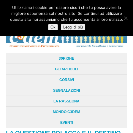
Utilizziamo i cookie per essere sicuri che tu possa avere la
HOME
CHI SIAMO
LA RETE
LE RADICI
DOCUMENTAZIONE
migliore esperienza sul nostro sito. Se continui ad utilizzare
AREE TEMATICHE
DOSSIER
FORUM
LINKS
LIBRI
NEWSLETTER
questo sito noi assumiamo che tu acconsenta al loro utilizzo.
CONTATTI
LOGIN
Ok
Leggi di più
30RIGHE
GLI ARTICOLI
CORSIVI
SEGNALAZIONI
LA RASSEGNA
MONDO C3DEM
EVENTI
LA QUESTIONE POLACCA E IL DESTINO