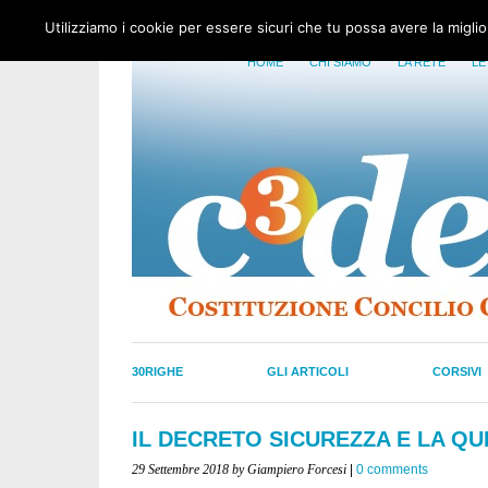
Utilizziamo i cookie per essere sicuri che tu possa avere la migli
HOME
CHI SIAMO
LA RETE
LE
30RIGHE
GLI ARTICOLI
CORSIVI
IL DECRETO SICUREZZA E LA Q
29 Settembre 2018
by Giampiero Forcesi
|
0 comments