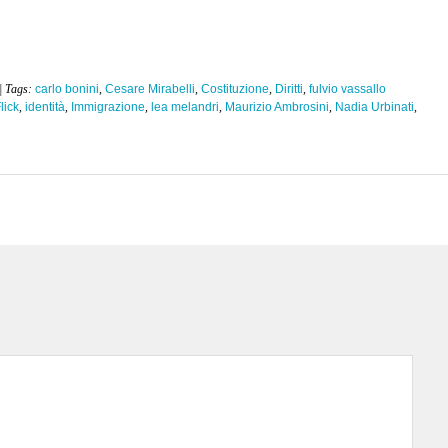
| Tags:
carlo bonini
,
Cesare Mirabelli
,
Costituzione
,
Diritti
,
fulvio vassallo
lick
,
identità
,
Immigrazione
,
lea melandri
,
Maurizio Ambrosini
,
Nadia Urbinati
,