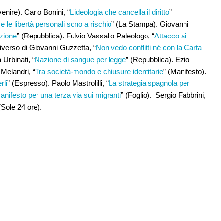
venire). Carlo Bonini, “
L’ideologia che cancella il diritto
”
sa e le libertà personali sono a rischio
” (La Stampa). Giovanni
uzione
” (Repubblica). Fulvio Vassallo Paleologo, “
Attacco ai
diverso di Giovanni Guzzetta, “
Non vedo conflitti né con la Carta
 Urbinati, “
Nazione di sangue per legge
” (Repubblica). Ezio
 Melandri, “
Tra società-mondo e chiusure identitarie
” (Manifesto).
rli
” (Espresso). Paolo Mastrolilli, “
La strategia spagnola per
anifesto per una terza via sui migranti
” (Foglio). Sergio Fabbrini,
 (Sole 24 ore).