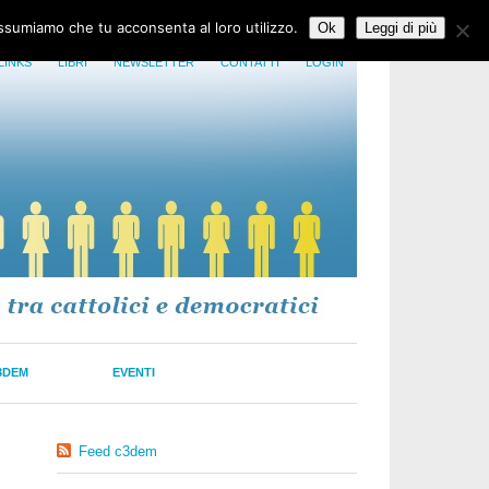
assumiamo che tu acconsenta al loro utilizzo.
Ok
Leggi di più
LINKS
LIBRI
NEWSLETTER
CONTATTI
LOGIN
3DEM
EVENTI
Feed c3dem