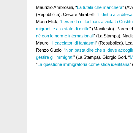
Maurizio Ambrosini, “
La tutela che mancherà
” (Av
(Repubblica). Cesare Mirabelli, “
Il diritto alla dife
Maria Flick, “
Levare la cittadinanza viola la Costit
migranti e allo stato di diritto
” (Manifesto). Parere 
né con le norme internazionali
” (La Stampa). Nadia
Mauro, “
I cacciatori di fantasmi
” (Repubblica). Lea
Renzo Guolo, “
Non basta dire che si deve accoglie
gestire gli immigrati
” (La Stampa). Giorgio Gori, “
M
“
La questione immigratoria come sfida identitaria
”