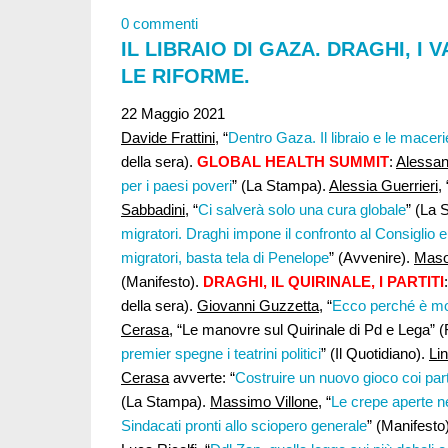
0 commenti
IL LIBRAIO DI GAZA. DRAGHI, I V
LE RIFORME.
22 Maggio 2021
Davide Frattini,
“
Dentro Gaza. Il libraio e le maceri
della sera).
GLOBAL HEALTH SUMMIT
:
Alessan
per i paesi poveri
” (La Stampa).
Alessia Guerrieri
, 
Sabbadini
, “
Ci salverà solo una cura globale
” (La 
migratori. Draghi impone il confronto al Consiglio 
migratori, basta tela di Penelope
” (Avvenire).
Maso
(Manifesto).
DRAGHI, IL QUIRINALE, I PARTITI
della sera).
Giovanni Guzzetta
, “
Ecco perché è molt
Cerasa
, “Le manovre sul Quirinale di Pd e Lega” (
premier spegne i teatrini politici
” (Il Quotidiano).
Li
Cerasa
avverte: “
Costruire un nuovo gioco coi part
(La Stampa).
Massimo Villone
, “
Le crepe aperte ne
Sindacati pronti allo sciopero generale
” (Manifesto