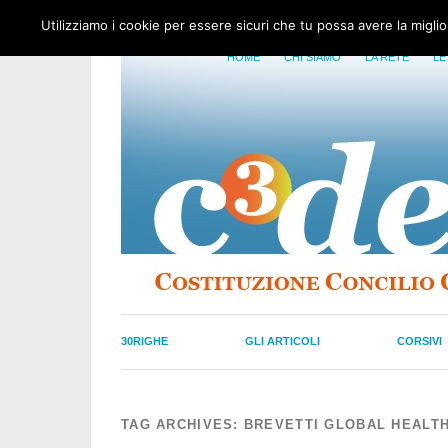
Utilizziamo i cookie per essere sicuri che tu possa avere la migli
HOME
CHI SIAMO
LA RETE
LE
30RIGHE
GLI ARTICOLI
CORSIVI
TAG ARCHIVES:
BREVETTI GLOBAL HEALT