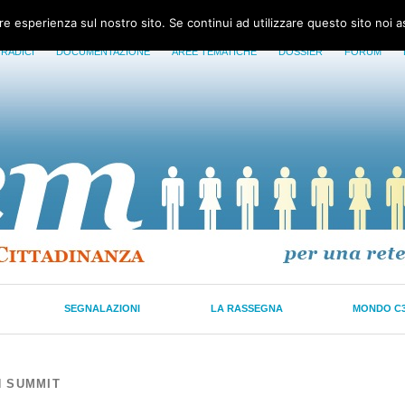
ore esperienza sul nostro sito. Se continui ad utilizzare questo sito noi 
 RADICI
DOCUMENTAZIONE
AREE TEMATICHE
DOSSIER
FORUM
SEGNALAZIONI
LA RASSEGNA
MONDO C
H SUMMIT