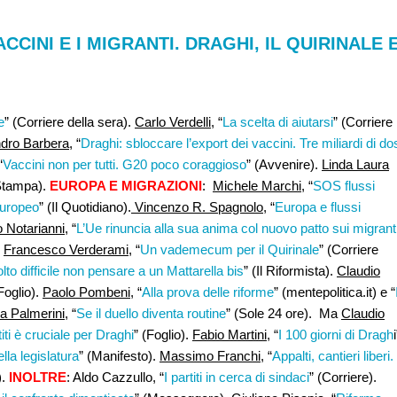
ACCINI E I MIGRANTI. DRAGHI, IL QUIRINALE 
e
” (Corriere della sera).
Carlo Verdelli,
“
La scelta di aiutarsi
” (Corriere
dro Barbera
, “
Draghi: sbloccare l’export dei vaccini. Tre miliardi di do
“
Vaccini non per tutti. G20 poco coraggioso
” (Avvenire).
Linda Laura
Stampa).
EUROPA E MIGRAZIONI
:
Michele Marchi,
“
SOS flussi
europeo
” (Il Quotidiano).
Vincenzo R. Spagnolo
, “
Europa e flussi
 Notarianni
, “
L’Ue rinuncia alla sua anima col nuovo patto sui migrant
:
Francesco Verderami
, “
Un vademecum per il Quirinale
” (Corriere
o difficile non pensare a un Mattarella bis
” (Il Riformista).
Claudio
Foglio).
Paolo Pombeni
, “
Alla prova delle riforme
” (mentepolitica.it) e “
na Palmerini
, “
Se il duello diventa routine
” (Sole 24 ore). Ma
Claudio
iti è cruciale per Draghi
” (Foglio).
Fabio Martini
, “
I 100 giorni di Dragh
i
lla legislatura
” (Manifesto).
Massimo Franchi,
“
Appalti, cantieri liberi.
).
INOLTRE
: Aldo Cazzullo, “
I partiti in cerca di sindaci
” (Corriere).