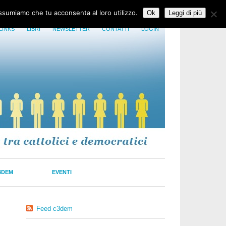
assumiamo che tu acconsenta al loro utilizzo.
Ok
Leggi di più
LINKS
LIBRI
NEWSLETTER
CONTATTI
LOGIN
3DEM
EVENTI
Feed c3dem