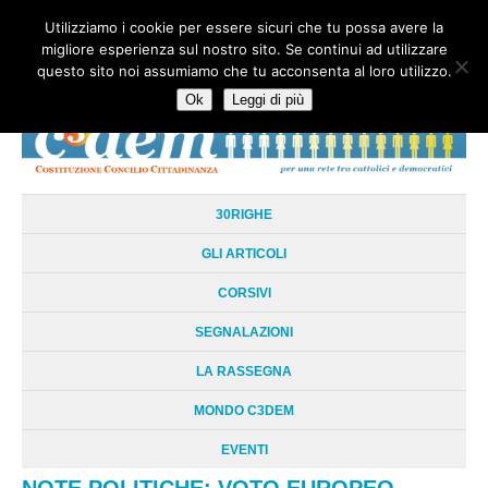
Utilizziamo i cookie per essere sicuri che tu possa avere la
HOME
CHI SIAMO
LA RETE
LE RADICI
DOCUMENTAZIONE
migliore esperienza sul nostro sito. Se continui ad utilizzare
AREE TEMATICHE
DOSSIER
FORUM
LINKS
LIBRI
NEWSLETTER
questo sito noi assumiamo che tu acconsenta al loro utilizzo.
CONTATTI
LOGIN
Ok
Leggi di più
30RIGHE
GLI ARTICOLI
CORSIVI
SEGNALAZIONI
LA RASSEGNA
MONDO C3DEM
EVENTI
NOTE POLITICHE: VOTO EUROPEO,