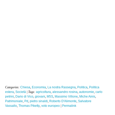
Categories:
Chiesa
,
Economia
,
La nostra Rassegna
,
Politica
,
Politica
estera
,
Società
| Tags:
agricoltura
,
alessandro rosina
,
autonomie
,
carlo
petrini
,
Dario di Vico
,
giovani
,
M5S
,
Massimo Villone
,
Miche Ainis
,
Patrimoniale
,
Pd
,
pietro sinaldi
,
Roberto D'Alimonte
,
Salvatore
Vassallo
,
Thomas Piketty
,
voto europeo
|
Permalink