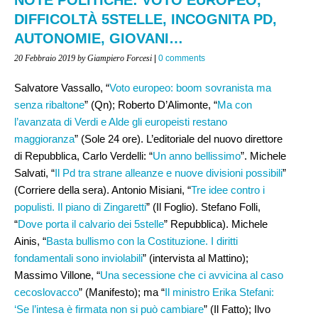
DIFFICOLTÀ 5STELLE, INCOGNITA PD,
AUTONOMIE, GIOVANI…
20 Febbraio 2019
by Giampiero Forcesi
|
0 comments
Salvatore Vassallo, “
Voto europeo: boom sovranista ma
senza ribaltone
” (Qn); Roberto D’Alimonte, “
Ma con
l’avanzata di Verdi e Alde gli europeisti restano
maggioranza
” (Sole 24 ore). L’editoriale del nuovo direttore
di Repubblica, Carlo Verdelli: “
Un anno bellissimo
”. Michele
Salvati, “
Il Pd tra strane alleanze e nuove divisioni possibili
”
(Corriere della sera). Antonio Misiani, “
Tre idee contro i
populisti. Il piano di Zingaretti
” (Il Foglio). Stefano Folli,
“
Dove porta il calvario dei 5stelle
” Repubblica). Michele
Ainis, “
Basta bullismo con la Costituzione. I diritti
fondamentali sono inviolabili
” (intervista al Mattino);
Massimo Villone, “
Una secessione che ci avvicina al caso
cecoslovacco
” (Manifesto); ma “
Il ministro Erika Stefani:
‘Se l’intesa è firmata non si può cambiare
” (Il Fatto); Ilvo