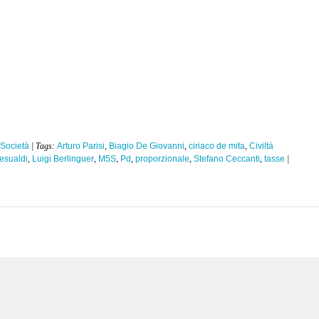
Società
| Tags:
Arturo Parisi
,
Biagio De Giovanni
,
ciriaco de mita
,
Civiltà
esualdi
,
Luigi Berlinguer
,
M5S
,
Pd
,
proporzionale
,
Stefano Ceccanti
,
tasse
|