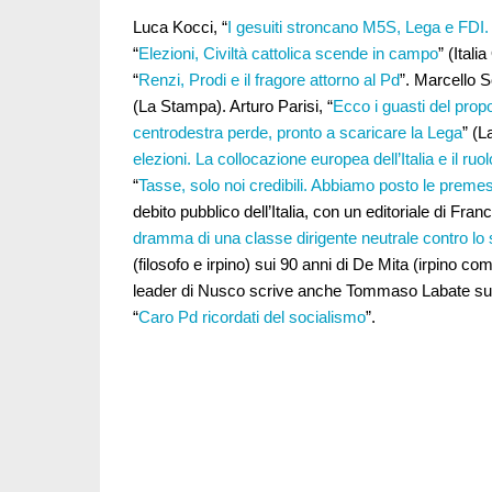
Luca Kocci, “
I gesuiti stroncano M5S, Lega e FDI. 
“
Elezioni, Civiltà cattolica scende in campo
” (Ital
“
Renzi, Prodi e il fragore attorno al Pd
”. Marcello So
(La Stampa). Arturo Parisi, “
Ecco i guasti del prop
centrodestra perde, pronto a scaricare la Lega
” (L
elezioni. La collocazione europea dell’Italia e il ruol
“
Tasse, solo noi credibili. Abbiamo posto le preme
debito pubblico dell’Italia, con un editoriale di Fra
dramma di una classe dirigente neutrale contro lo
(filosofo e irpino) sui 90 anni di De Mita (irpino come
leader di Nusco scrive anche Tommaso Labate sul 
“
Caro Pd ricordati del socialismo
”.