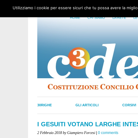
Utilizziamo i cookie per essere sicuri che tu possa avere la migli
HOME
CHI SIAMO
LA RETE
LE
30RIGHE
GLI ARTICOLI
CORSIVI
I GESUITI VOTANO LARGHE INTE
2 Febbraio 2018
by Giampiero Forcesi
|
0 comments