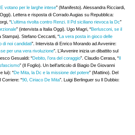
E votano per le larghe intese
” (Manifesto). Alessandra Ricciardi,
ia Oggi). Lettera e risposta di Corrado Augias su Repubblica:
rgi, “
L’ultima rivolta contro Renzi. Il Pd siciliano rievoca la Dc
”
orzionale
” (intervista a Italia Oggi). Ugo Magri, “
Berlusconi, se il
a Stampa). Stefano Ceccanti, “
La vera posta in gioco delle
o di noi candidati
”. Intervista di Enrico Morando ad Avvenire:
sse per una vera rivoluzione
”. L’Avvenire inizia un dibattito sul
ncesco Gesualdi: “
Debito, l’ora del coraggio
”. Claudio Cerasa, “
Il
 sfascismo
” (Il Foglio). Un bell’articolo di Biagio De Giovanni
 lui): “
De Mita, la Dc e la missione del potere
” (Mattino). Del
Corriere: “
90, Ciriaco De Mita
”. Luigi Berlinguer su Il Dubbio: