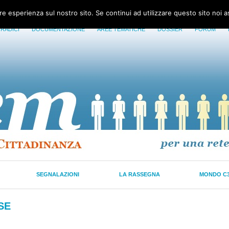
ore esperienza sul nostro sito. Se continui ad utilizzare questo sito noi 
 RADICI
DOCUMENTAZIONE
AREE TEMATICHE
DOSSIER
FORUM
SEGNALAZIONI
LA RASSEGNA
MONDO C
SE