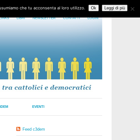
assumiamo che tu acconsenta al loro utilizzo.
Ok
Leggi di più
LINKS
LIBRI
NEWSLETTER
CONTATTI
LOGIN
3DEM
EVENTI
Feed c3dem