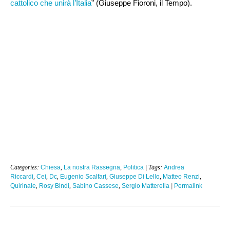
cattolico che unirà l’Italia
” (Giuseppe Fioroni, il Tempo).
Categories:
Chiesa
,
La nostra Rassegna
,
Politica
| Tags:
Andrea
Riccardi
,
Cei
,
Dc
,
Eugenio Scalfari
,
Giuseppe Di Lello
,
Matteo Renzi
,
Quirinale
,
Rosy Bindi
,
Sabino Cassese
,
Sergio Matterella
|
Permalink