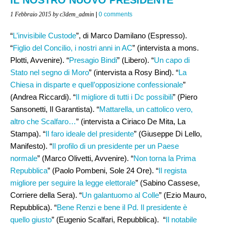
1 Febbraio 2015
by c3dem_admin
|
0 comments
“
L’invisibile Custode
”, di Marco Damilano (Espresso).
“
Figlio del Concilio, i nostri anni in AC
” (intervista a mons.
Plotti, Avvenire). “
Presagio Bindi
” (Libero). “
Un capo di
Stato nel segno di Moro
” (intervista a Rosy Bind). “
La
Chiesa in disparte e quell’opposizione confessionale
”
(Andrea Riccardi). “
Il migliore di tutti i Dc possibili
” (Piero
Sansonetti, Il Garantista). “
Mattarella, un cattolico vero,
altro che Scalfaro…
” (intervista a Ciriaco De Mita, La
Stampa). “
Il faro ideale del presidente
” (Giuseppe Di Lello,
Manifesto). “
Il profilo di un presidente per un Paese
normale
” (Marco Olivetti, Avvenire). “
Non torna la Prima
Repubblica
” (Paolo Pombeni, Sole 24 Ore). “
Il regista
migliore per seguire la legge elettorale
” (Sabino Cassese,
Corriere della Sera). “
Un galantuomo al Colle
” (Ezio Mauro,
Repubblica). “
Bene Renzi e bene il Pd. Il presidente è
quello giusto
” (Eugenio Scalfari, Repubblica). “
Il notabile