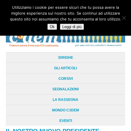
Utilizziamo i cookie per essere sicuri che tu possa avere la
HOME
CHI SIAMO
LA RETE
LE RADICI
DOCUMENTAZIONE
migliore esperienza sul nostro sito. Se continui ad utilizzare
AREE TEMATICHE
DOSSIER
FORUM
LINKS
LIBRI
NEWSLETTER
questo sito noi assumiamo che tu acconsenta al loro utilizzo.
CONTATTI
LOGIN
Ok
Leggi di più
30RIGHE
GLI ARTICOLI
CORSIVI
SEGNALAZIONI
LA RASSEGNA
MONDO C3DEM
EVENTI
IL NOSTRO NUOVO PRESIDENTE