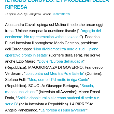
RIPRESA
15 Aprile 2020
by Giampiero Forcesi
|
0 comments
Alessandro Cavalli spiega sul Mulino il nodo che ancor oggi
frena l’Unione europea: la questione fiscale (“
L’orgoglio del
continente. No representation without taxation
”). Federico
Fubini intervista il portoghese Mario Centeno, presidente
dell’Eurogruppo: “
Non dividiamoci tra nord e sud. Il piano
operativo pronto in estate
” (Corriere della sera). Ne scrive
anche Ezio Mauro: “
Dov’è l’Europa dell’audacia
”
(Repubblica). MAGGIORANZA DI GOVERNO: Francesco
Verderami, “
Lo scontro sul Mes tra Pd e 5stelle
” (Corriere).
Stefano Folli, “
Mes, come il Pd mette in riga Conte
”
(Repubblica). SCUOLA: Giuseppe Bertagna, “
Scuola,
manca una visione
” (intervista all’Avvenire); Marco Rossi
Doria, “
Soldi e doppi turni o si creano studenti di serie A e
serie B
” (bella intervista a Repubblica). LA RIPRESA:
Angelo Panebianco, “
La ripresa e i suoi avversari
”