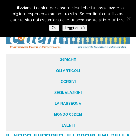
Utilizziamo i cookie per essere sicuri che tu possa avere la
HOME
CHI SIAMO
LA RETE
LE RADICI
DOCUMENTAZIONE
migliore esperienza sul nostro sito. Se continui ad utilizzare
AREE TEMATICHE
DOSSIER
FORUM
LINKS
LIBRI
NEWSLETTER
questo sito noi assumiamo che tu acconsenta al loro utilizzo.
CONTATTI
LOGIN
Ok
Leggi di più
30RIGHE
GLI ARTICOLI
CORSIVI
SEGNALAZIONI
LA RASSEGNA
MONDO C3DEM
EVENTI
IL NODO EUROPEO. E I PROBLEMI DELLA