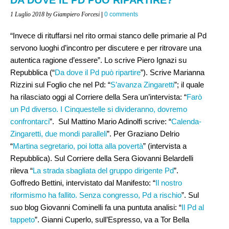
1 Luglio 2018
by Giampiero Forcesi
|
0 comments
“Invece di rituffarsi nel rito ormai stanco delle primarie al Pd
servono luoghi d’incontro per discutere e per ritrovare una
autentica ragione d’essere”. Lo scrive Piero Ignazi su
Repubblica (“
Da dove il Pd può ripartire
”). Scrive Marianna
Rizzini sul Foglio che nel Pd: “
S’avanza Zingaretti
”; il quale
ha rilasciato oggi al Corriere della Sera un’intervista: “
Farò
un Pd diverso. I Cinquestelle si divideranno, dovremo
confrontarci
”. Sul Mattino Mario Adinolfi scrive: “
Calenda-
Zingaretti, due mondi paralleli
”. Per Graziano Delrio
“
Martina segretario, poi lotta alla povertà
” (intervista a
Repubblica). Sul Corriere della Sera Giovanni Belardelli
rileva “
La strada sbagliata del gruppo dirigente Pd
”.
Goffredo Bettini, intervistato dal Manifesto: “
Il nostro
riformismo ha fallito. Senza congresso, Pd a rischio
”. Sul
suo blog Giovanni Cominelli fa una puntuta analisi: “
Il Pd al
tappeto
”. Gianni Cuperlo, sull’Espresso, va a Tor Bella