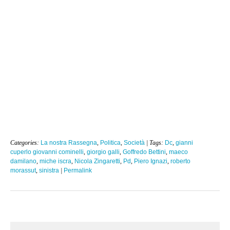
Categories:
La nostra Rassegna
,
Politica
,
Società
| Tags:
Dc
,
gianni
cuperlo giovanni cominelli
,
giorgio galli
,
Goffredo Bettini
,
maeco
damilano
,
miche iscra
,
Nicola Zingaretti
,
Pd
,
Piero Ignazi
,
roberto
morassut
,
sinistra
|
Permalink