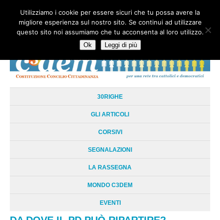
Utilizziamo i cookie per essere sicuri che tu possa avere la
HOME
CHI SIAMO
LA RETE
LE RADICI
DOCUMENTAZIONE
migliore esperienza sul nostro sito. Se continui ad utilizzare
AREE TEMATICHE
DOSSIER
FORUM
LINKS
LIBRI
NEWSLETTER
questo sito noi assumiamo che tu acconsenta al loro utilizzo.
CONTATTI
LOGIN
Ok
Leggi di più
30RIGHE
GLI ARTICOLI
CORSIVI
SEGNALAZIONI
LA RASSEGNA
MONDO C3DEM
EVENTI
DA DOVE IL PD PUÒ RIPARTIRE?