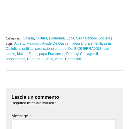
Categories:
Chiesa
,
Cultura
,
Economia
,
Etica
,
Segnalazioni
,
Società
|
Tags:
Alberto Mingardi
,
Alcide De Gasperi
,
alessandra smerilli
,
assisi
,
Cattolici e politica
,
costituzione globale
,
Dc
,
lUIGI fERRAJOLI
,
luigi
sturzo
,
Matteo Zuppi
,
papa Francesco
,
Pierluigi Castagnetti
,
popolarismo
,
Raniero La Valle
,
virus
|
Permalink
Lascia un commento
Required fields are marked
*
.
Message
*