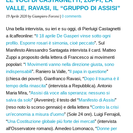
VALLE, RAVASI, IL “GRUPPO DI ASSISI”
19 Aprile 2020
by Giampiero Forcesi
|
0 comments
Una bella intervista, su ieri e su oggi, di Pierluigi Castagnetti
a ilcaffeonline: “
Il 18 aprile De Gasperi vinse sotto ogni
profilo. Esporre rosari è simonia, cioè peccato
”. Sul
Manifesto Alessandro Santagata intervista il card. Matteo
Zuppi a proposito della lettera di Francesco ai movimenti
popolari: “
I Movimenti vanno nella direzione giusta, sono
indispensabili
”. Raniero la Valle, “
Il papa in questione
”
(chiesa dei poveri). Gianfranco Ravasi, “
Dopo il trauma è il
tempo della rinascita
” (intervista a Repubblica). Antonio
Maria Mira, “
Assisi dà voce alla speranza: nessuno si
salva da solo
” (Avvenire); il testo del “
Manifesto di Assisi
”
(reso noto lo scorso gennaio) e della lettera “
Contro la crisi
un’economia a misura d’uomo
” (Sole 24 ore). Luigi Ferrajoli,
“
Una Costituzione globale più forte dei mercati
” (intervista
all’Osservatore romano). Amedeo Lomonaco, “
Donne per