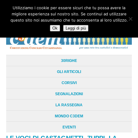
Utilizziamo i cookie per essere sicuri che tu possa avere la
HOME
CHI SIAMO
LA RETE
LE RADICI
DOCUMENTAZIONE
migliore esperienza sul nostro sito. Se continui ad utilizzare
AREE TEMATICHE
DOSSIER
FORUM
LINKS
LIBRI
NEWSLETTER
questo sito noi assumiamo che tu acconsenta al loro utilizzo.
CONTATTI
LOGIN
Ok
Leggi di più
30RIGHE
GLI ARTICOLI
CORSIVI
SEGNALAZIONI
LA RASSEGNA
MONDO C3DEM
EVENTI
LE VOCI DI CASTAGNETTI, ZUPPI, LA