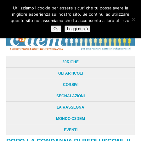
Utilizziamo i cookie per essere sicuri che tu possa avere la
HOME
CHI SIAMO
LA RETE
LE RADICI
DOCUMENTAZIONE
migliore esperienza sul nostro sito. Se continui ad utilizzare
AREE TEMATICHE
DOSSIER
FORUM
LINKS
LIBRI
NEWSLETTER
questo sito noi assumiamo che tu acconsenta al loro utilizzo.
CONTATTI
LOGIN
Ok
Leggi di più
30RIGHE
GLI ARTICOLI
CORSIVI
SEGNALAZIONI
LA RASSEGNA
MONDO C3DEM
EVENTI
DOPO LA CONDANNA DI BERLUSCONI. IL