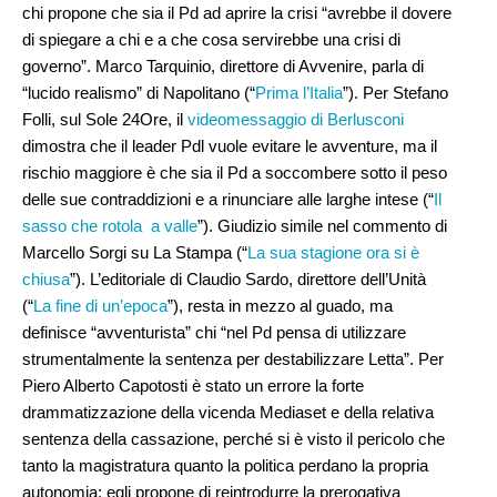
chi propone che sia il Pd ad aprire la crisi “avrebbe il dovere
di spiegare a chi e a che cosa servirebbe una crisi di
governo”. Marco Tarquinio, direttore di Avvenire, parla di
“lucido realismo” di Napolitano (“
Prima l’Italia
”). Per Stefano
Folli, sul Sole 24Ore, il
videomessaggio di Berlusconi
dimostra che il leader Pdl vuole evitare le avventure, ma il
rischio maggiore è che sia il Pd a soccombere sotto il peso
delle sue contraddizioni e a rinunciare alle larghe intese (“
Il
sasso che rotola a valle
”). Giudizio simile nel commento di
Marcello Sorgi su La Stampa (“
La sua stagione ora si è
chiusa
”). L’editoriale di Claudio Sardo, direttore dell’Unità
(“
La fine di un’epoca
”), resta in mezzo al guado, ma
definisce “avventurista” chi “nel Pd pensa di utilizzare
strumentalmente la sentenza per destabilizzare Letta”. Per
Piero Alberto Capotosti è stato un errore la forte
drammatizzazione della vicenda Mediaset e della relativa
sentenza della cassazione, perché si è visto il pericolo che
tanto la magistratura quanto la politica perdano la propria
autonomia; egli propone di reintrodurre la prerogativa