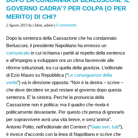
GOVERNO CADRA’? PER COLPA (O PER
MERITO) DI CHI?
2 Agosto 2013
by c3dem_admin
|
0 comments
Dopo la sentenza della Cassazione che ha condannato
Berlusconi, il presidente Napolitano ha emesso un
comunicato
in cui richiama i partiti al rispetto della sentenza
e all’impegno a sviluppare ora un clima favorevole alle
riforme istituzionali, tra cui quella della giustizia. L’editoriale
di Ezio Mauro su Repubblica (“
Le conseguenze della
verità
”) va in direzione opposta: “Non è la destra – scrive –
che deve decidere se può restare al governo dopo questa
sentenza. E’ la sinistra. Perché la pronuncia della
Cassazione non è politica: ma il quadro che rivela è
politicamente devastante. Per questo chi pensa di ignorarlo
per sopravvivere avrà una vita breve, e senz’anima”.
Antonio Polito, nell’editoriale del Corriere (“
Siate seri, tutti
”),
è invece d’accordo con la linea di Napolitano e scrive che