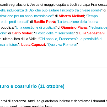
ssanti segnalazioni.
Jesus
di maggio ospita articoli su papa Francesc
lla ‘indulgenza di Dio’ che può aiutare l’incontro tra chiese sorelle
” di
spirazione per un anno ‘messianico’
” di
Alberto Melloni
; “
Tempo
 e dei preti sposati
” di
Basilio Petrà
; “
La tentazione della ‘buona
 pubblica “
Una questione di giustizia
” di
Giannino Piana
; “
Teologia de
zione
” di
Carlo Molari
; “
Il volto della misericordia
” di
Lilia Sebastiani
.
l’ultimo libro di La Valle, “
Chi sono io, Francesco? La possibilità di
sa al futuro
”;
Lucia Capuzzi
, “
Que viva Romero!
”
turo e costruirlo (11 ottobre)
n privi di speranza. Anzi: se guardiamo indietro e ricordiamo i drammi 
re che oggi vediamo qualche luce.