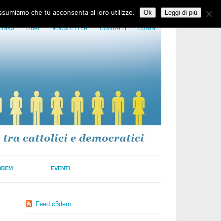
assumiamo che tu acconsenta al loro utilizzo.
Ok
Leggi di più
LINKS
LIBRI
NEWSLETTER
CONTATTI
LOGIN
3DEM
EVENTI
Feed c3dem