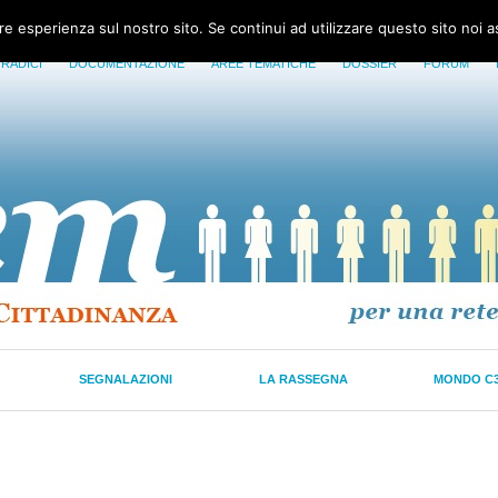
ore esperienza sul nostro sito. Se continui ad utilizzare questo sito noi 
 RADICI
DOCUMENTAZIONE
AREE TEMATICHE
DOSSIER
FORUM
SEGNALAZIONI
LA RASSEGNA
MONDO C