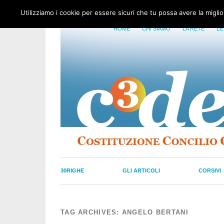
Utilizziamo i cookie per essere sicuri che tu possa avere la migli
HOME
CHI SIAMO
LA RETE
LE
30RIGHE
GLI ARTICOLI
CORSIVI
TAG ARCHIVES:
ANGELO BERTANI