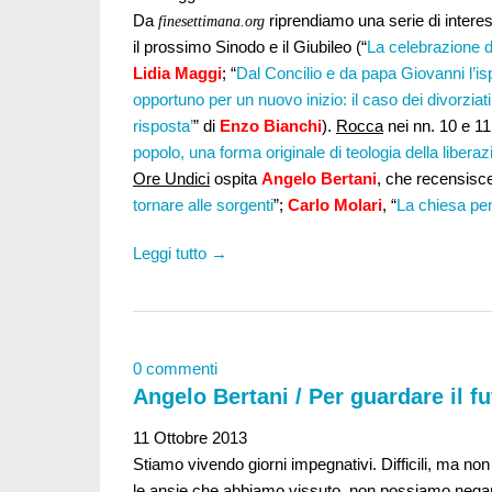
Da
riprendiamo una serie di intere
finesettimana.org
il prossimo Sinodo e il Giubileo (“
La celebrazione de
Lidia Maggi
; “
Dal Concilio e da papa Giovanni l’i
opportuno per un nuovo inizio: il caso dei divorziati
risposta’
” di
Enzo Bianchi
).
Rocca
nei nn. 10 e 11
popolo, una forma originale di teologia della libera
Ore Undici
ospita
Angelo Bertani
, che recensisce 
tornare alle sorgenti
”;
Carlo Molari
, “
La chiesa pen
Leggi tutto →
0 commenti
Angelo Bertani / Per guardare il fu
11 Ottobre 2013
Stiamo vivendo giorni impegnativi. Difficili, ma no
le ansie che abbiamo vissuto, non possiamo nega