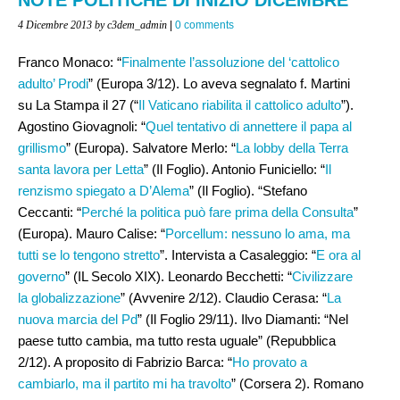
4 Dicembre 2013
by c3dem_admin
|
0 comments
Franco Monaco: “
Finalmente l’assoluzione del ‘cattolico
adulto’ Prodi
” (Europa 3/12). Lo aveva segnalato f. Martini
su La Stampa il 27 (“
Il Vaticano riabilita il cattolico adulto
”).
Agostino Giovagnoli: “
Quel tentativo di annettere il papa al
grillismo
” (Europa). Salvatore Merlo: “
La lobby della Terra
santa lavora per Letta
” (Il Foglio). Antonio Funiciello: “
Il
renzismo spiegato a D’Alema
” (Il Foglio). “Stefano
Ceccanti: “
Perché la politica può fare prima della Consulta
”
(Europa). Mauro Calise: “
Porcellum: nessuno lo ama, ma
tutti se lo tengono stretto
”. Intervista a Casaleggio: “
E ora al
governo
” (IL Secolo XIX). Leonardo Becchetti: “
Civilizzare
la globalizzazione
” (Avvenire 2/12). Claudio Cerasa: “
La
nuova marcia del Pd
” (Il Foglio 29/11). Ilvo Diamanti: “Nel
paese tutto cambia, ma tutto resta uguale” (Repubblica
2/12). A proposito di Fabrizio Barca: “
Ho provato a
cambiarlo, ma il partito mi ha travolto
” (Corsera 2). Romano