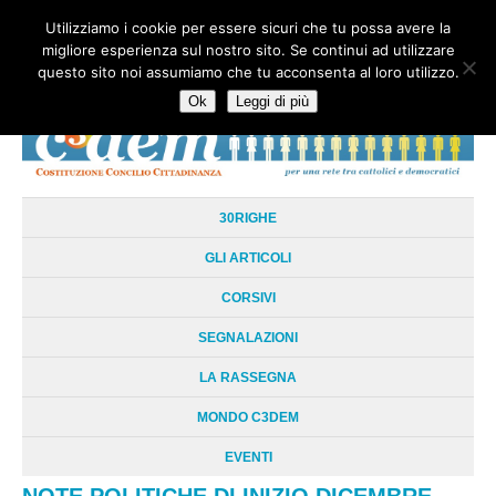
Utilizziamo i cookie per essere sicuri che tu possa avere la
HOME
CHI SIAMO
LA RETE
LE RADICI
DOCUMENTAZIONE
migliore esperienza sul nostro sito. Se continui ad utilizzare
AREE TEMATICHE
DOSSIER
FORUM
LINKS
LIBRI
NEWSLETTER
questo sito noi assumiamo che tu acconsenta al loro utilizzo.
CONTATTI
LOGIN
Ok
Leggi di più
30RIGHE
GLI ARTICOLI
CORSIVI
SEGNALAZIONI
LA RASSEGNA
MONDO C3DEM
EVENTI
NOTE POLITICHE DI INIZIO DICEMBRE