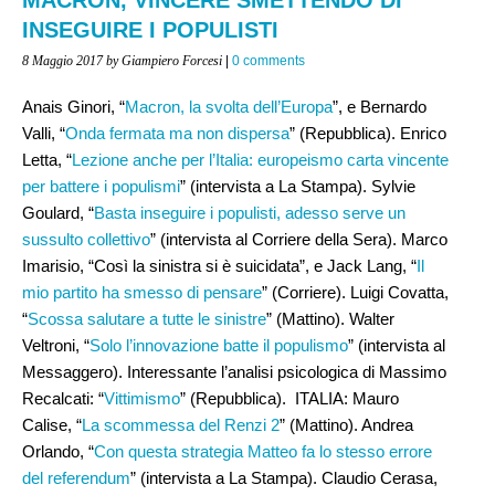
INSEGUIRE I POPULISTI
8 Maggio 2017
by Giampiero Forcesi
|
0 comments
Anais Ginori, “
Macron, la svolta dell’Europa
”, e Bernardo
Valli, “
Onda fermata ma non dispersa
” (Repubblica). Enrico
Letta, “
Lezione anche per l’Italia: europeismo carta vincente
per battere i populismi
” (intervista a La Stampa). Sylvie
Goulard, “
Basta inseguire i populisti, adesso serve un
sussulto collettivo
” (intervista al Corriere della Sera). Marco
Imarisio, “Così la sinistra si è suicidata”, e Jack Lang, “
Il
mio partito ha smesso di pensare
” (Corriere). Luigi Covatta,
“
Scossa salutare a tutte le sinistre
” (Mattino). Walter
Veltroni, “
Solo l’innovazione batte il populismo
” (intervista al
Messaggero). Interessante l’analisi psicologica di Massimo
Recalcati: “
Vittimismo
” (Repubblica). ITALIA: Mauro
Calise, “
La scommessa del Renzi 2
” (Mattino). Andrea
Orlando, “
Con questa strategia Matteo fa lo stesso errore
del referendum
” (intervista a La Stampa). Claudio Cerasa,