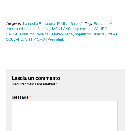
Categories:
La nostra Rassegna
,
Politica
,
Società
| Tags:
Bernardo Valli
,
emmanuel macron
,
Francia
,
JACK LANG
,
luigi covatta
,
MAIURO
CALISE
,
Massimo Recalcati
,
Matteo Renzi
,
populismo
,
sinistra
,
SYLVIE
GOULARD
,
VITTIMISMO
|
Permalink
Lascia un commento
Required fields are marked
*
.
Message
*