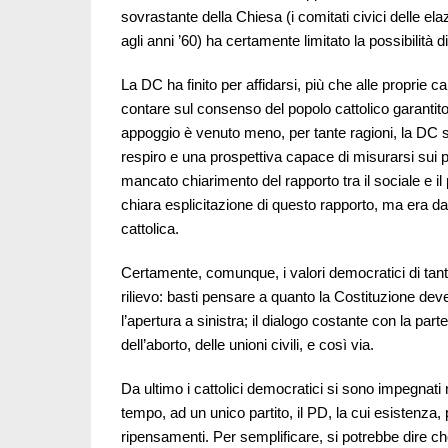
sovrastante della Chiesa (i comitati civici delle el
agli anni ’60) ha certamente limitato la possibilità
La DC ha finito per affidarsi, più che alle proprie c
contare sul consenso del popolo cattolico garanti
appoggio è venuto meno, per tante ragioni, la DC 
respiro e una prospettiva capace di misurarsi sui p
mancato chiarimento del rapporto tra il sociale e il 
chiara esplicitazione di questo rapporto, ma era d
cattolica.
Certamente, comunque, i valori democratici di tante
rilievo: basti pensare a quanto la Costituzione dev
l’apertura a sinistra; il dialogo costante con la part
dell’aborto, delle unioni civili, e così via.
Da ultimo i cattolici democratici si sono impegnati n
tempo, ad un unico partito, il PD, la cui esistenza
ripensamenti. Per semplificare, si potrebbe dire ch