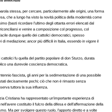
ella democrazia
arola stessa, per cercare, particolarmente alle origini, una forma
sa, che a lungo ha visto la novità politica della modernità come
simo (basti ricordare l’ultimo degli ottanta errori elencati dal
riconciliarsi e venire a composizione col progresso, col
facile dunque quello dei cattolici democratici, spesso
 di mediazione; ancor più difficili in Italia, essendo in vigore il
cattolici fu quella del partito popolare di don Sturzo, durata
olico una durevole coscienza democratica.
ntennio fascista, gli anni per la sedimentazione di una possibile
stati decisamente pochi; ciò che non è rimasto senza
serva tuttora la sua influenza.
ia Cristiana ha rappresentato un’importante esperienza di
ell’avere costituito il fulcro della difesa e dell’affermazione della
o. Ma per svolgere questo ruolo, l’apporto diretto e a volte