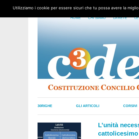
Utilizziamo i cookie per essere sicuri che tu possa avere la migli
HOME
CHI SIAMO
LA RETE
LE
30RIGHE
GLI ARTICOLI
CORSIVI
L’unità neces
cattolicesimo