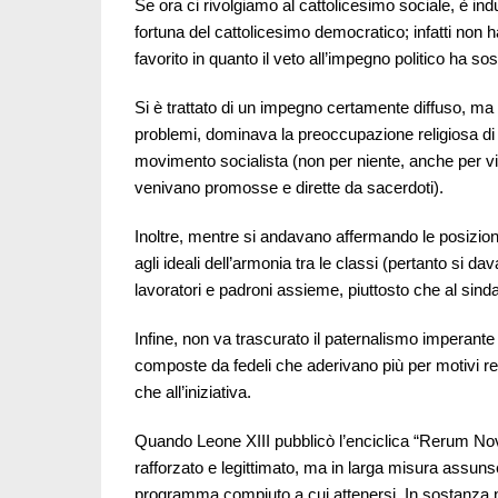
Se ora ci rivolgiamo al cattolicesimo sociale, è in
fortuna del cattolicesimo democratico; infatti non h
favorito in quanto il veto all’impegno politico ha so
Si è trattato di un impegno certamente diffuso, ma c
problemi, dominava la preoccupazione religiosa di n
movimento socialista (non per niente, anche per via 
venivano promosse e dirette da sacerdoti).
Inoltre, mentre si andavano affermando le posizion
agli ideali dell’armonia tra le classi (pertanto si da
lavoratori e padroni assieme, piuttosto che al sindac
Infine, non va trascurato il paternalismo imperante 
composte da fedeli che aderivano più per motivi reli
che all’iniziativa.
Quando Leone XIII pubblicò l’enciclica “Rerum Nov
rafforzato e legittimato, ma in larga misura assu
programma compiuto a cui attenersi. In sostanza n