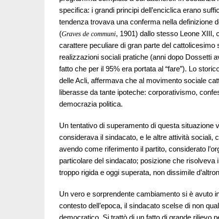
specifica: i grandi principi dell’enciclica erano suf
tendenza trovava una conferma nella definizione d
(
, 1901) dallo stesso Leone XIII,
Graves de communi
carattere peculiare di gran parte del cattolicesimo 
realizzazioni sociali pratiche (anni dopo Dossetti a
fatto che per il 95% era portata al “fare”). Lo sto
delle Acli, affermava che al movimento sociale cat
liberasse da tante ipoteche: corporativismo, confess
democrazia politica.
Un tentativo di superamento di questa situazione 
considerava il sindacato, e le altre attività social
avendo come riferimento il partito, considerato l’or
particolare del sindacato; posizione che risolveva 
troppo rigida e oggi superata, non dissimile d’altronde
Un vero e sorprendente cambiamento si è avuto in q
contesto dell’epoca, il sindacato scelse di non qua
democratico. Si trattò di un fatto di grande rilievo