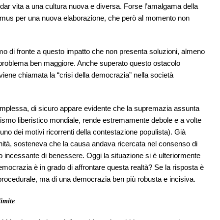
dar vita a una cultura nuova e diversa. Forse l’amalgama della
humus per una nuova elaborazione, che però al momento non
mo di fronte a questo impatto che non presenta soluzioni, almeno
n problema ben maggiore. Anche superato questo ostacolo
 viene chiamata la “crisi della democrazia” nella società
omplessa, di sicuro appare evidente che la supremazia assunta
italismo liberistico mondiale, rende estremamente debole e a volte
(uno dei motivi ricorrenti della contestazione populista). Già
ianità, sosteneva che la causa andava ricercata nel consenso di
 incessante di benessere. Oggi la situazione si è ulteriormente
mocrazia è in grado di affrontare questa realtà? Se la risposta è
 procedurale, ma di una democrazia ben più robusta e incisiva.
limite