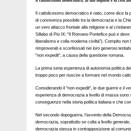
Il cattolicesimo democratico, la sua impasse e la crisi d
Il cattolicesimo democratico è nato, come dice la p
di convivenza possibile tra la democrazia e la Chie
un vero attacco frontale alla religione e al cristiane
Sillabo di Pio IX: “Il Romano Pontefice può e deve 
liberalismo e colla moderna civiltà”). Compito non 
rimproverati e sconfessati nei loro generosi tentativi
“non expedit”, a causa della questione romana.
La prima seria esperienza di autonomia politica dei 
troppo poco per riuscire a formare nel mondo catt
Considerando il “non expedit”, le due guerre e il ve
esperienza di democrazia a livello di massa sono 
conseguenze nella storia politica italiana e che con
Nel secondo dopoguerra, l’avvento della Democraz
democrazia, soprattutto se colta a livello generale, n
democrazia stessa in contrapposizione al comunism