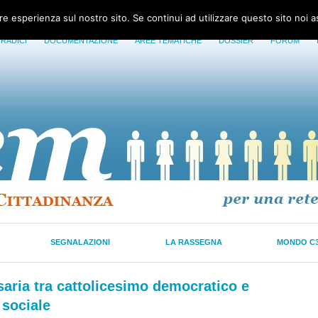
ore esperienza sul nostro sito. Se continui ad utilizzare questo sito noi 
 RADICI
DOCUMENTAZIONE
AREE TEMATICHE
DOSSIER
FORUM
SEGNALAZIONI
LA RASSEGNA
MONDO C
saria tra cattolicesimo democratico e
 sociale