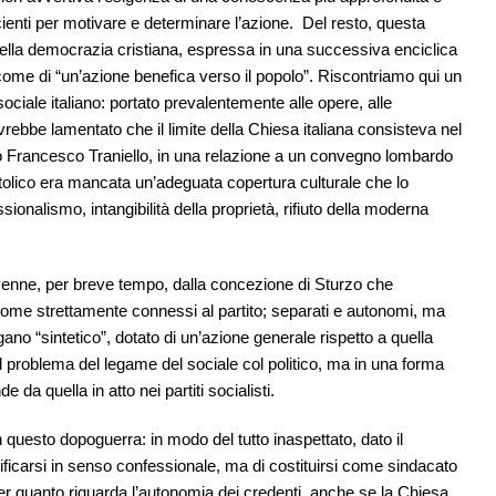
ficienti per motivare e determinare l’azione. Del resto, questa
ella democrazia cristiana, espressa in una successiva enciclica
 come di “un’azione benefica verso il popolo”. Riscontriamo qui un
sociale italiano: portato prevalentemente alle opere, alle
vrebbe lamentato che il limite della Chiesa italiana consisteva nel
rico Francesco Traniello, in una relazione a un convegno lombardo
tolico era mancata un’adeguata copertura culturale che lo
ionalismo, intangibilità della proprietà, rifiuto della moderna
venne, per breve tempo, dalla concezione di Sturzo che
i, come strettamente connessi al partito; separati e autonomi, ma
gano “sintetico”, dotato di un’azione generale rispetto a quella
il problema del legame del sociale col politico, ma in una forma
 da quella in atto nei partiti socialisti.
uesto dopoguerra: in modo del tutto inaspettato, dato il
lificarsi in senso confessionale, ma di costituirsi come sindacato
 per quanto riguarda l’autonomia dei credenti, anche se la Chiesa