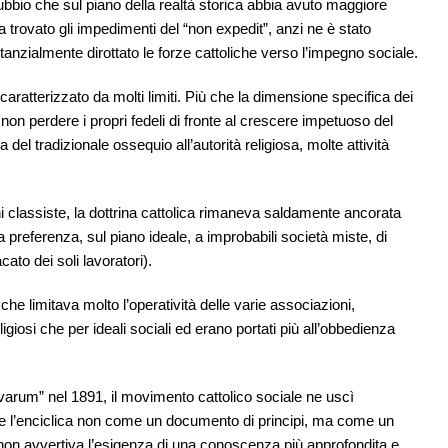
dubbio che sul piano della realtà storica abbia avuto maggiore
a trovato gli impedimenti del “non expedit”, anzi ne è stato
stanzialmente dirottato le forze cattoliche verso l’impegno sociale.
aratterizzato da molti limiti. Più che la dimensione specifica dei
on perdere i propri fedeli di fronte al crescere impetuoso del
del tradizionale ossequio all’autorità religiosa, molte attività
i classiste, la dottrina cattolica rimaneva saldamente ancorata
va preferenza, sul piano ideale, a improbabili società miste, di
ato dei soli lavoratori).
che limitava molto l’operatività delle varie associazioni,
giosi che per ideali sociali ed erano portati più all’obbedienza
arum” nel 1891, il movimento cattolico sociale ne uscì
nse l’enciclica non come un documento di principi, ma come un
on avvertiva l’esigenza di una conoscenza più approfondita e