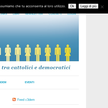
assumiamo che tu acconsenta al loro utilizzo.
Ok
Leggi di più
LINKS
LIBRI
NEWSLETTER
CONTATTI
LOGIN
3DEM
EVENTI
Feed c3dem