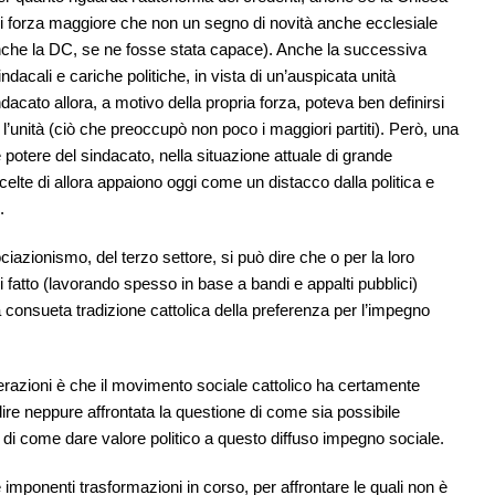
di forza maggiore che non un segno di novità anche ecclesiale
che la DC, se ne fosse stata capace). Anche la successiva
indacali e cariche politiche, in vista di un’auspicata unità
dacato allora, a motivo della propria forza, poteva ben definirsi
n l’unità (ciò che preoccupò non poco i maggiori partiti). Però, una
potere del sindacato, nella situazione attuale di grande
 scelte di allora appaiono oggi come un distacco dalla politica e
.
ciazionismo, del terzo settore, si può dire che o per la loro
i fatto (lavorando spesso in base a bandi e appalti pubblici)
a consueta tradizione cattolica della preferenza per l’impegno
erazioni è che il movimento sociale cattolico ha certamente
 dire neppure affrontata la questione di come sia possibile
 di come dare valore politico a questo diffuso impegno sociale.
e imponenti trasformazioni in corso, per affrontare le quali non è