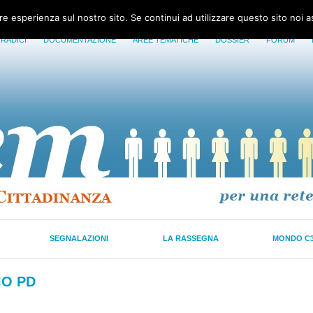
ore esperienza sul nostro sito. Se continui ad utilizzare questo sito noi 
 RADICI
DOCUMENTAZIONE
AREE TEMATICHE
DOSSIER
FORUM
SEGNALAZIONI
LA RASSEGNA
MONDO C
IO PD