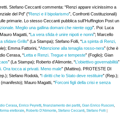
yretti. Stefano Ceccanti commenta: “Renzi appare vicinissimo a
nziale del Pd” (“
Renzi e il bipolarismo
”, Confronti Costituzionali)
lle primarie. Lo stesso Ceccanti pubblica sull’Huffington Post un
uzionale. Meglio una gallina domani che niente oggi
”. Poi: Luca
 Mauro Magatti, “
La vera sfida è unire nipoti e nonni
”; Marcello
 sfidare Grillo
” (La Stampa); Stefano Folli, “
La spinta di Renzi,
ole); Emma Fattorini, “
Attenzione alla tenaglia rosso-nera
” (che è
udio Cerasa, “
Letta e Renzi. Tregue e tempeste
” (Foglio); Gian
caos
” (La Stampa); Roberto d’Alimonte, “
L’obiettivo governabilità
”
i. Ora tocca ai privati. Meno male
” (Mattino). PROTESTE DI
ep.); Stefano Rodotà, “
I diritti che lo Stato deve restituire
” (Rep.);
” (manifesto); Mauro Magatti, “
Forconi figli della crisi e senza
dio Cerasa
,
Enrico Peyretti
,
finanziamento dei partiti
,
Gian Enrico Rusconi
,
forma elettorale
,
Roberto D'Alimonte
,
Stefano Ceccanti
,
Stefano Folli
|