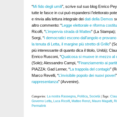
“
Mi fido degli umili
”, scrive sul suo blog Enrico Pe
tutte le fasce in cui può espandersi l’elettorato pote
e rinvia alla lettura integrale dei
dati della Demos
su
altro commento: “
Legge elettorale e riforma costit
Ricolfi, “
L’impervia strada di Matteo
” (La Stampa);
Sorgi, “
I democratici escono dall’angolo e provano a
la tenuta di Letta, il margine più stretto di Grillo
” (S
più interessante di quanto dica il titolo, Unità); Cla
Enrico Rusconi, “
Qualcosa si muove in mezzo al 
(Sole); Alessandro Campi, “
Finanziamento ai partit
PIAZZA: Gad Lerner, “
La trappola del contagio
” (R
Marco Revelli, “
L’invisibile popolo dei nuovi poveri
rappresentanza
” (Avvenire).
Categories:
La nostra Rassegna
,
Politica
,
Società
| Tags:
Clau
Governo Letta
,
Luca Ricolfi
,
Matteo Renzi
,
Mauro Magatti
,
Ri
Permalink