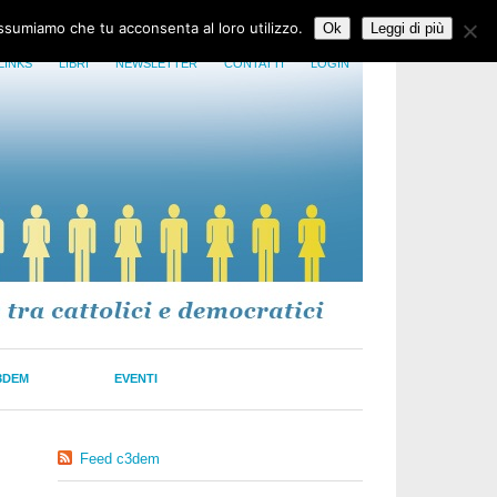
assumiamo che tu acconsenta al loro utilizzo.
Ok
Leggi di più
LINKS
LIBRI
NEWSLETTER
CONTATTI
LOGIN
3DEM
EVENTI
Feed c3dem