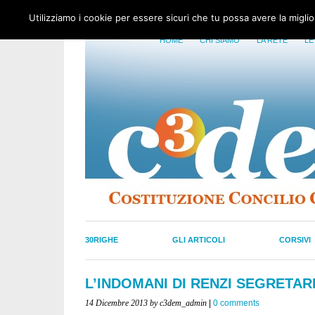
Utilizziamo i cookie per essere sicuri che tu possa avere la migli
HOME
CHI SIAMO
LA RETE
LE
30RIGHE
GLI ARTICOLI
CORSIVI
L’INDOMANI DI RENZI SEGRETAR
14 Dicembre 2013
by c3dem_admin
|
0 comments