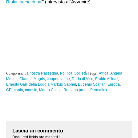
l’Italia faccia di più
” (intervista all’Avvenire).
Categories:
La nostra Rassegna
,
Politica
,
Società
| Tags:
Africa
,
Angela
Merkel
,
Claudio Magris
,
cooperazione
,
Dario di Vico
,
Eraldo Affinati
,
Ernesto Galli della Loggia Markus Gabriel
,
Eugenio Scalfari
,
Europa
,
GErmania
,
maestri
,
Mauro Calise
,
Romano prodi
|
Permalink
Lascia un commento
Required fields are marked
*
.