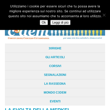
Utilizziamo i cookie per essere sicuri che tu possa avere la
HOME
CHI SIAMO
LA RETE
LE RADICI
DOCUMENTAZIONE
migliore esperienza sul nostro sito. Se continui ad utilizzare
AREE TEMATICHE
DOSSIER
FORUM
LINKS
LIBRI
NEWSLETTER
questo sito noi assumiamo che tu acconsenta al loro utilizzo.
CONTATTI
LOGIN
Ok
Leggi di più
30RIGHE
GLI ARTICOLI
CORSIVI
SEGNALAZIONI
LA RASSEGNA
MONDO C3DEM
EVENTI
LA SVOLTA DELLA MERKEL