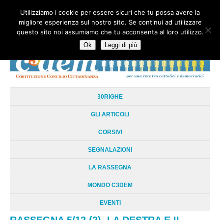
Utilizziamo i cookie per essere sicuri che tu possa avere la
HOME
CHI SIAMO
LA RETE
LE RADICI
DOCUMENTAZIONE
migliore esperienza sul nostro sito. Se continui ad utilizzare
AREE TEMATICHE
DOSSIER
FORUM
LINKS
LIBRI
NEWSLETTER
questo sito noi assumiamo che tu acconsenta al loro utilizzo.
CONTATTI
LOGIN
Ok
Leggi di più
30RIGHE
GLI ARTICOLI
CORSIVI
SEGNALAZIONI
LA RASSEGNA
MONDO C3DEM
EVENTI
RASSEGNA 5/12 (2). LA DESTRA E IL