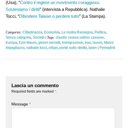
(Usa), “
Contro il regime un movimento coraggioso.
Sosteniamo i diritti
” (intervista a Repubblica). Nathalie
Tocci, “
Difendere Taiwan o perdere tutto
” (La Stampa).
Categories:
Cittadinanza
,
Economia
,
La nostra Rassegna
,
Politica
,
Senza categoria
,
Società
| Tags:
claudio cerasa sabino cassese
,
Europa
,
Ezio Mauro
,
gianni vernetti
,
Immigrazione
,
Iran
,
lavoro
,
Marco
Impagliazzo
,
nathalie tocci
,
orban
,
ponte sullo stretto
,
taiwn
|
Permalink
Lascia un commento
Required fields are marked
*
.
Message
*