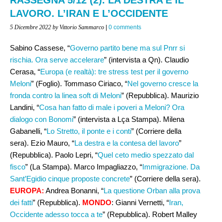
LAVORO. L’IRAN E L’OCCIDENTE
5 Dicembre 2022
by Vittorio Sammarco
|
0 comments
Sabino Cassese, “
Governo partito bene ma sul Pnrr si
rischia. Ora serve accelerare
” (intervista a Qn). Claudio
Cerasa, “
Europa (e realtà): tre stress test per il governo
Meloni
” (Foglio). Tommaso Ciriaco, “
Nel governo cresce la
fronda contro la linea soft di Meloni
” (Repubblica). Maurizio
Landini, “
Cosa han fatto di male i poveri a Meloni? Ora
dialogo con Bonomi
” (intervista a Lça Stampa). Milena
Gabanelli, “
Lo Stretto, il ponte e i conti
” (Corriere della
sera). Ezio Mauro, “
La destra e la contesa del lavoro
”
(Repubblica). Paolo Lepri, “
Quel ceto medio spezzato dal
fisco
” (La Stampa). Marco Impagliazzo, “
Immigrazione. Da
Sant’Egidio cinque proposte concrete
” (Corriere della sera).
EUROPA:
Andrea Bonanni, “
La questione Orban alla prova
dei fatti
” (Repubblica).
MONDO
: Gianni Vernetti, “
Iran,
Occidente adesso tocca a te
” (Repubblica). Robert Malley