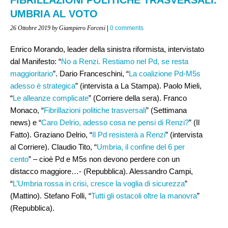
UMBRIA AL VOTO
26 Ottobre 2019
by Giampiero Forcesi
|
0 comments
Enrico Morando, leader della sinistra riformista, intervistato
dal Manifesto: “
No a Renzi. Restiamo nel Pd, se resta
maggioritario
”. Dario Franceschini, “
La coalizione Pd-M5s
adesso è strategica
” (intervista a La Stampa). Paolo Mieli,
“
Le alleanze complicate
” (Corriere della sera). Franco
Monaco, “
Fibrillazioni politiche trasversali
” (Settimana
news) e “
Caro Delrio, adesso cosa ne pensi di Renzi?
” (Il
Fatto). Graziano Delrio, “
Il Pd resisterà a Renzi
” (intervista
al Corriere). Claudio Tito, “
Umbria, il confine del 6 per
cento
” – cioè Pd e M5s non devono perdere con un
distacco maggiore…- (Repubblica). Alessandro Campi,
“
L’Umbria rossa in crisi, cresce la voglia di sicurezza
”
(Mattino). Stefano Folli, “
Tutti gli ostacoli oltre la manovra
”
(Repubblica).