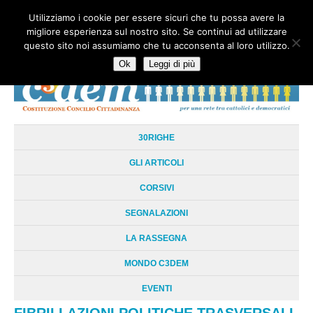
Utilizziamo i cookie per essere sicuri che tu possa avere la
HOME
CHI SIAMO
LA RETE
LE RADICI
DOCUMENTAZIONE
migliore esperienza sul nostro sito. Se continui ad utilizzare
AREE TEMATICHE
DOSSIER
FORUM
LINKS
LIBRI
NEWSLETTER
questo sito noi assumiamo che tu acconsenta al loro utilizzo.
CONTATTI
LOGIN
Ok
Leggi di più
30RIGHE
GLI ARTICOLI
CORSIVI
SEGNALAZIONI
LA RASSEGNA
MONDO C3DEM
EVENTI
FIBRILLAZIONI POLITICHE TRASVERSALI.