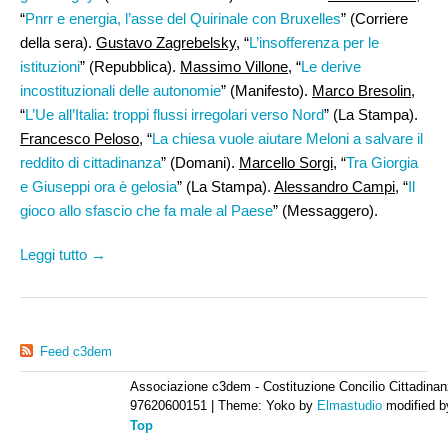
“
Pnrr e energia, l’asse del Quirinale con Bruxelles
” (Corriere
della sera).
Gustavo Zagrebelsky
, “
L’insofferenza per le
istituzioni
” (Repubblica).
Massimo Villone
, “
Le derive
incostituzionali delle autonomie
” (Manifesto).
Marco Bresolin
,
“
L’Ue all’Italia: troppi flussi irregolari verso Nord
” (La Stampa).
Francesco Peloso
, “
La chiesa vuole aiutare Meloni a salvare il
reddito di cittadinanza
” (Domani).
Marcello Sorgi,
“
Tra Giorgia
e Giuseppi ora è gelosia
” (La Stampa).
Alessandro Campi
, “
Il
gioco allo sfascio che fa male al Paese
” (Messaggero).
Leggi tutto →
Feed c3dem
Associazione c3dem - Costituzione Concilio Cittadinan
97620600151
|
Theme: Yoko by
Elmastudio
modified 
Top