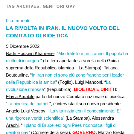
TAG ARCHIVES:
GENITORI GAY
0 commenti
LA RIVOLTA IN IRAN. IL NUOVO VOLTO DEL
COMITATO DI BIOETICA
9 Dicembre 2022
Badri Hossein Khamenei,
“
Mio fratello è un tiranno. Il popolo ha
diritto di insorgere
” (Lettera aperta della sorella della Guida
suprema della Repubblica islamica – La Stampa).
Tatiana
Boutourline
, “
In Iran non ci sono più zone franche per i leader
della Repubblica islamica
” (Foglio).
Luigi Manconi
, “
La
rivoluzione rimossa
” (Repubblica).
BIOETICA E DIRITTI
:
Flavia Amabile
parla del nuovo Comitato nazionale di bioetica,
“
La bioetica dei patrioti
”, e intervista il suo nuovo presidente
Angelo Luigi Vescovi
: “
La vita inizia con il concepimento. E’
una rigorosa verità scientifica
” (La Stampa).
Alessandra
Arachi
, “
Il piano di Bruxelles: ogni Paes riconosca i figli di
genitori gay
” (Corriere della sera).
GOVERNO
:
Marzio Breda
,