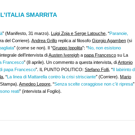
L’ITALIA SMARRITA
tà
” (Manifesto, 31 marzo).
Luigi Zoja e Serge Latouche
, “
Paranoie,
ura del Corriere).
Andrea Grillo
replica al filosofo
Giorgio Agamben
(si
agliata
” (come se non). Il “
Gruppo Ippolita
”: “
No, non esistono
 integrale dell’intervista di
Austen Ivereigh
a
papa Francesco
su La
apa Francesco
” (8 aprile). Un commento a questa intervista, di
Antonio
a di papa Francesco
”. IL PUNTO POLITICO:
Stefano Folli
, “
Il labirinto d
da
, “
La linea di Mattarella contro la crisi strisciante
” (Corriere).
Mario
a Stampa).
Amedeo Lepore
, “
Senza scelte coraggiose non c’è ripresa
”
sono reati
” (intervista al Foglio).