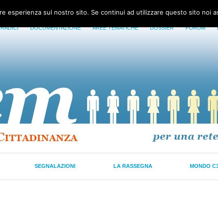
ore esperienza sul nostro sito. Se continui ad utilizzare questo sito noi 
 RADICI
DOCUMENTAZIONE
AREE TEMATICHE
DOSSIER
FORUM
SEGNALAZIONI
LA RASSEGNA
MONDO C