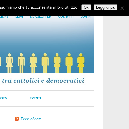
assumiamo che tu acconsenta al loro utilizzo.
Ok
Leggi di più
LINKS
LIBRI
NEWSLETTER
CONTATTI
LOGIN
3DEM
EVENTI
Feed c3dem