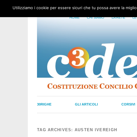
Utilizziamo i cookie per essere sicuri che tu possa avere la migli
HOME
CHI SIAMO
LA RETE
LE
30RIGHE
GLI ARTICOLI
CORSIVI
TAG ARCHIVES:
AUSTEN IVEREIGH