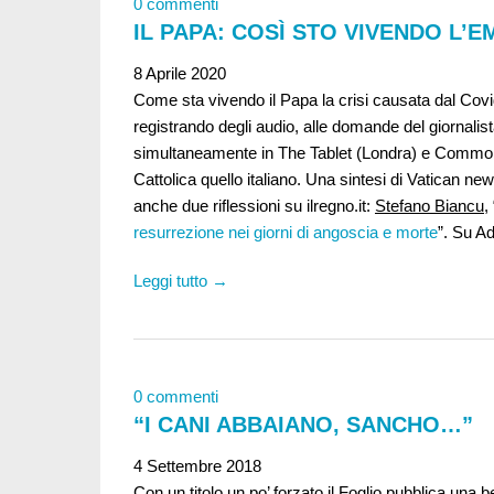
0 commenti
IL PAPA: COSÌ STO VIVENDO L
8 Aprile 2020
Come sta vivendo il Papa la crisi causata dal Cov
registrando degli audio, alle domande del giornalist
simultaneamente in The Tablet (Londra) e Commonwe
Cattolica quello italiano. Una sintesi di Vatican new
anche due riflessioni su ilregno.it:
Stefano Biancu
, 
resurrezione nei giorni di angoscia e morte
”. Su Ad
Leggi tutto →
0 commenti
“I CANI ABBAIANO, SANCHO…”
4 Settembre 2018
Con un titolo un po’ forzato il Foglio pubblica una b