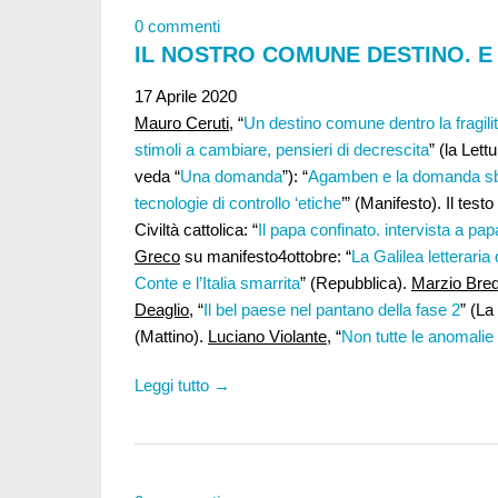
0 commenti
IL NOSTRO COMUNE DESTINO. E 
17 Aprile 2020
Mauro Ceruti
, “
Un destino comune dentro la fragili
stimoli a cambiare, pensieri di decrescita
” (la Lett
veda “
Una domanda
”): “
Agamben e la domanda sb
tecnologie di controllo ‘etiche
’” (Manifesto). Il testo
Civiltà cattolica: “
Il papa confinato. intervista a p
Greco
su manifesto4ottobre: “
La Galilea letterari
Conte e l’Italia smarrita
” (Repubblica).
Marzio Bre
Deaglio
, “
Il bel paese nel pantano della fase 2
” (L
(Mattino).
Luciano Violante,
“
Non tutte le anomalie 
Leggi tutto →