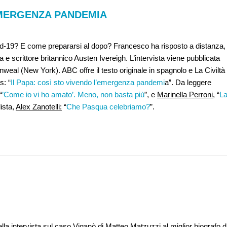
’EMERGENZA PANDEMIA
id-19? E come prepararsi al dopo? Francesco ha risposto a distanza,
a e scrittore britannico Austen Ivereigh. L’intervista viene pubblicata
al (New York). ABC offre il testo originale in spagnolo e La Civiltà
s: “
Il Papa: così sto vivendo l’emergenza pandemi
a”. Da leggere
“
’Come io vi ho amato’. Meno, non basta più
”, e
Marinella Perroni
, “
L
ista,
Alex Zanotelli:
“
Che Pasqua celebriamo?
”.
ella intervista sul caso Viganò di
Matteo Matzuzzi
al miglior biografo d