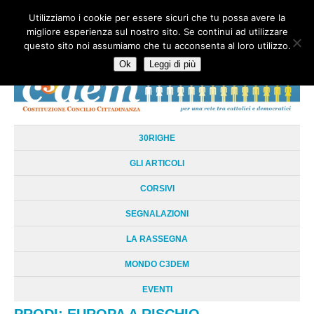
Utilizziamo i cookie per essere sicuri che tu possa avere la
HOME
CHI SIAMO
LA RETE
LE RADICI
DOCUMENTAZIONE
migliore esperienza sul nostro sito. Se continui ad utilizzare
AREE TEMATICHE
DOSSIER
FORUM
LINKS
LIBRI
NEWSLETTER
questo sito noi assumiamo che tu acconsenta al loro utilizzo.
CONTATTI
LOGIN
Ok
Leggi di più
30RIGHE
GLI ARTICOLI
CORSIVI
SEGNALAZIONI
LA RASSEGNA
MONDO C3DEM
EVENTI
PRODI: EUROPA A RISCHIO