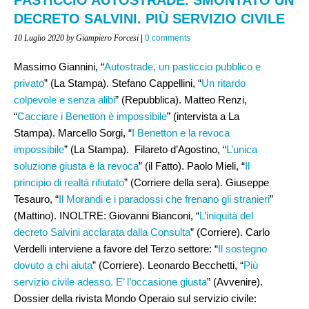
DECRETO SALVINI. PIÙ SERVIZIO CIVILE
10 Luglio 2020
by Giampiero Forcesi
|
0 comments
Massimo Giannini, “
Autostrade, un pasticcio pubblico e
privato
” (La Stampa). Stefano Cappellini, “
Un ritardo
colpevole e senza alibi
” (Repubblica). Matteo Renzi,
“
Cacciare i Benetton è impossibile
” (intervista a La
Stampa). Marcello Sorgi, “
I Benetton e la revoca
impossibile
” (La Stampa). Filareto d’Agostino, “
L’unica
soluzione giusta è la revoca
” (il Fatto). Paolo Mieli, “
Il
principio di realtà rifiutato
” (Corriere della sera). Giuseppe
Tesauro, “
Il Morandi e i paradossi che frenano gli stranieri
”
(Mattino). INOLTRE: Giovanni Bianconi, “
L’iniquità del
decreto Salvini acclarata dalla Consulta
” (Corriere). Carlo
Verdelli interviene a favore del Terzo settore: “
Il sostegno
dovuto a chi aiuta
” (Corriere). Leonardo Becchetti, “
Più
servizio civile adesso. E’ l’occasione giusta
” (Avvenire).
Dossier della rivista Mondo Operaio sul servizio civile: