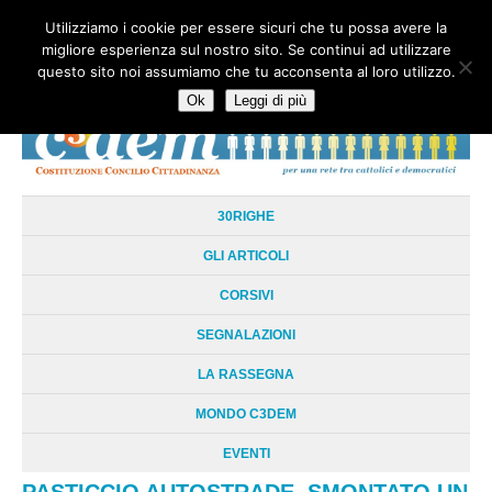
Utilizziamo i cookie per essere sicuri che tu possa avere la
HOME
CHI SIAMO
LA RETE
LE RADICI
DOCUMENTAZIONE
migliore esperienza sul nostro sito. Se continui ad utilizzare
AREE TEMATICHE
DOSSIER
FORUM
LINKS
LIBRI
NEWSLETTER
questo sito noi assumiamo che tu acconsenta al loro utilizzo.
CONTATTI
LOGIN
Ok
Leggi di più
30RIGHE
GLI ARTICOLI
CORSIVI
SEGNALAZIONI
LA RASSEGNA
MONDO C3DEM
EVENTI
PASTICCIO AUTOSTRADE. SMONTATO UN