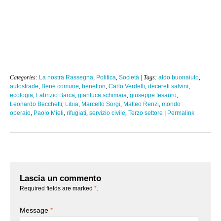
Categories:
La nostra Rassegna
,
Politica
,
Società
| Tags:
aldo buonaiuto
,
autostrade
,
Bene comune
,
benetton
,
Carlo Verdelli
,
decereti salvini
,
ecologia
,
Fabrizio Barca
,
gianluca schimaia
,
giuseppe tesauro
,
Leonardo Becchetti
,
Libia
,
Marcello Sorgi
,
Matteo Renzi
,
mondo
operaio
,
Paolo Mieli
,
rifugiati
,
servizio civile
,
Terzo settore
|
Permalink
Lascia un commento
Required fields are marked
*
.
Message
*