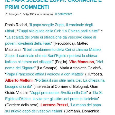
PRIMI COMMENTI
25 Maggio 2022
by Vittorio Sammarco
|
0 comments
Paolo Rodari, “
Il papa sceglie Zuppi, il cardinale degli
ultimi
”, “
Zuppi alla guida della Cei: ‘La Chiesa parli a tutti’
” e
“
La scalata del prete di strada che da vescovo diede ai
poveri i dividendi della Faac
” (Repubblica). Matteo
Matzuzzi, “
Il bel cambiamento della Cei si chiama Matteo
Zuppi, il cardinale che da Sant’Egidio riporterà la chiesa
italiana al centro del villaggio
” (Foglio).
Vito Mancuso
, “
Nel
nome del Signore
” (La Stampa). Maria Antonietta Calabrò,
“
Papa Francesco affida i vescovi a don Matteo
” (Huffpost).
Alberto Melloni
, “
Porterà il suo stile nella Cei. La chiesa ha
bisogno di unità
” (intervista al Corriere di Bologna). Gian
Guido Vecchi, “
Zuppi presidente. Svolta nella Cei
” e “
Da S.
Egidio all’Africa, la vita per gli ultimi del prete in bicicletta
”
(Corriere della sera).
Lorenzo Prezzi
, “
La mano del papa
sul nuovo capo dei vescovi italiani
” (Domani). Domenico