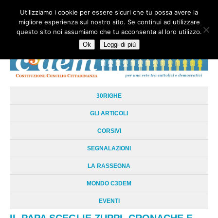
Utilizziamo i cookie per essere sicuri che tu possa avere la
HOME
CHI SIAMO
LA RETE
LE RADICI
DOCUMENTAZIONE
migliore esperienza sul nostro sito. Se continui ad utilizzare
AREE TEMATICHE
DOSSIER
FORUM
LINKS
LIBRI
NEWSLETTER
questo sito noi assumiamo che tu acconsenta al loro utilizzo.
CONTATTI
LOGIN
Ok
Leggi di più
30RIGHE
GLI ARTICOLI
CORSIVI
SEGNALAZIONI
LA RASSEGNA
MONDO C3DEM
EVENTI
IL PAPA SCEGLIE ZUPPI. CRONACHE E