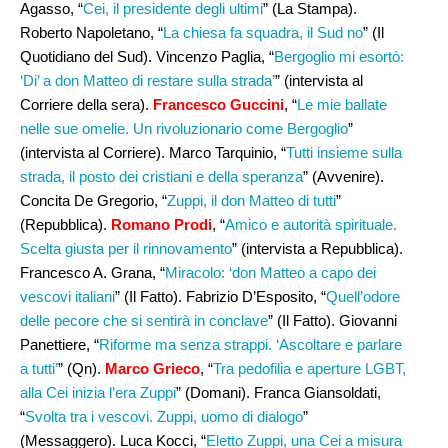
Agasso, “
Cei, il presidente degli ultimi
” (La Stampa).
Roberto Napoletano, “
La chiesa fa squadra, il Sud no
” (Il
Quotidiano del Sud). Vincenzo Paglia, “
Bergoglio mi esortò:
‘Di’ a don Matteo di restare sulla strada’
” (intervista al
Corriere della sera).
Francesco Guccini
, “
Le mie ballate
nelle sue omelie. Un rivoluzionario come Bergoglio
”
(intervista al Corriere). Marco Tarquinio, “
Tutti insieme sulla
strada, il posto dei cristiani e della speranza
” (Avvenire).
Concita De Gregorio, “
Zuppi, il don Matteo di tutti
”
(Repubblica).
Romano Prodi
, “
Amico e autorità spirituale.
Scelta giusta per il rinnovamento
” (intervista a Repubblica).
Francesco A. Grana, “
Miracolo: ‘don Matteo a capo dei
vescovi italiani
” (Il Fatto). Fabrizio D’Esposito, “
Quell’odore
delle pecore che si sentirà in conclave
” (Il Fatto). Giovanni
Panettiere, “
Riforme ma senza strappi. ‘Ascoltare e parlare
a tutti’
” (Qn).
Marco Grieco
, “
Tra pedofilia e aperture LGBT,
alla Cei inizia l’era Zuppi
” (Domani). Franca Giansoldati,
“
Svolta tra i vescovi. Zuppi, uomo di dialogo
”
(Messaggero). Luca Kocci, “
Eletto Zuppi, una Cei a misura