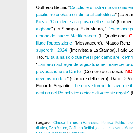
Goffredo Bettini, “
Cattolici e sinistra ritrovino in
pacifismo di Gesù e il diritto all’autodifesa
” (La Sta
Kiev e l’Occidente alla prova dello scud
o” (Corrier
afghane
” (La Stampa). Ezio Mauro, “
L’eversione p
umano del nuovo Mediterraneo
” (IL Quotidiano).
G
illude l’opposizione
” (Messaggero). Matteo Renzi,
supererà il 2024
” (intervista a La Stampa). Ilario 
Tito, “
L’Italia ha solo due mesi per cambiare ik Pnr
“
L’amaro naufragar della giustizia nel mare dei proce
provocazione su Dante”
(Corriere della sera).
INO
deve rispondere
” (Corriere della sera). Dario Di Vic
Edoardo Segantini, “
Le nuove forme del lavoro e il
destino del Pd nel vicolo cieco di vecchie regole”
(
Categories:
Chiesa
,
La nostra Rassegna
,
Politica
,
Politica es
di Vico
,
Ezio Mauro
,
Goffredo Bettini
,
joe biden
,
lavoro
,
Matt