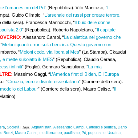
sieme l’umanesimo del Pd
” (Repubblica). Vito Mancuso, “
Il
mpa). Guido Olimpio, “
L’arsenale dei russi per creare terrore.
e della sera). Francesca Mannocchi, “
Il buio delle donne
opulista 2.0
” (Repubblica). Roberto Napoletano, “
Il capitale
OVERNO:
Alessandro Campi, “
La dialettica nel governo che
 “
Meloni quanti errori sulla benzina. Questo governo non
Lombardo, “
Meloni cede, via libera al Mes
” (La Stampa). Ckaudui
r, e mette sukoiatto ik MES
” (Repubblica). Claudio Cerasa,
ssi infiniti
” (Foglio). Gennaro Sangiuliano, “
La mia
LTRE:
Massimo Gaggi, “
L’America first di Biden, E l’Europa
o, “
Croazia, euro e disinteresse italiano
” (Corriere della sera).
 modello del Labour
” (Corriere della sera). Mauro Calise, “
Il
Mattino).
tera
,
Società
| Tags:
Afghanistan
,
Alessandro Campi
,
Cattolici e politica
,
Dario
eo Renzi
,
Mauro Calise
,
mediterraneo
,
pacifismo
,
Pd
,
populismo
,
Ucraina
,