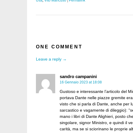
Usa
,
Vito Mancuso
|
Permalink
ONE COMMENT
Leave a reply →
sandro campanini
16 Gennaio 2023 at 18:08
Gustoso e interessante l’articolo del M
portava Dante nelle piazze gremite era 
visto che si parla di Dante, anche per lu
sarcastico e vagamente di dileggio): “s
mano i libri di Dante Alighieri, posto c
singolare, signor Ministro, e quindi il v
carità, ma se si sciorinano le proprie al