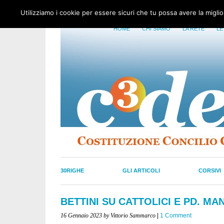
Utilizziamo i cookie per essere sicuri che tu possa avere la migli
HOME
CHI SIAMO
LA RETE
LE
30RIGHE
GLI ARTICOLI
CORSIVI
BETTINI SU CATTOLICI E PD. M
16 Gennaio 2023
by Vittorio Sammarco
|
1 Comment