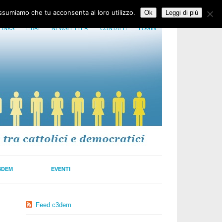
assumiamo che tu acconsenta al loro utilizzo.
Ok
Leggi di più
LINKS
LIBRI
NEWSLETTER
CONTATTI
LOGIN
3DEM
EVENTI
Feed c3dem